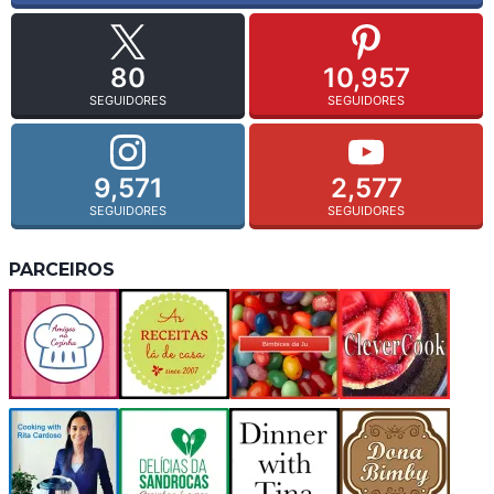
80
10,957
SEGUIDORES
SEGUIDORES
9,571
2,577
SEGUIDORES
SEGUIDORES
PARCEIROS