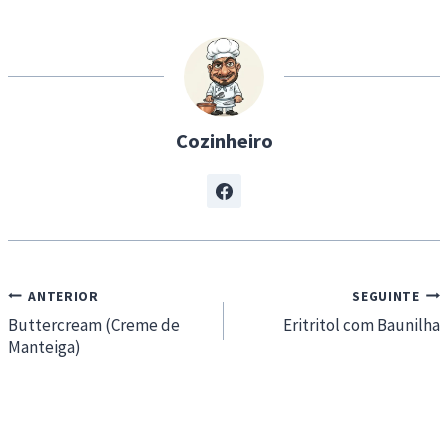
i
n
g
…
Cozinheiro
Navegação
ANTERIOR
SEGUINTE
de
Buttercream (Creme de
Eritritol com Baunilha
Manteiga)
artigos