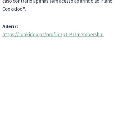
caso contrário apenas tem acesso aderindo ao Plano
Cookidoo®.
Aderir:
https://cookidoo.pt/profile/pt-PT/membership