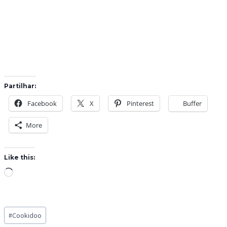
Partilhar:
Facebook
X
Pinterest
Buffer
More
Like this:
L
o
a
Post
d
#
Cookidoo
Tags: