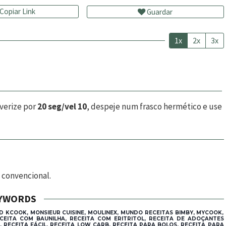
Copiar Link
Guardar
1x
2x
3x
lverize por
20 seg/vel 10
, despeje num frasco hermético e use
 convencional.
YWORDS
D KCOOK, MONSIEUR CUISINE, MOULINEX, MUNDO RECEITAS BIMBY, MYCOOK,
CEITA COM BAUNILHA, RECEITA COM ERITRITOL, RECEITA DE ADOÇANTES
, RECEITA FÁCIL, RECEITA LOW CARB, RECEITA PARA BOLOS, RECEITA PARA