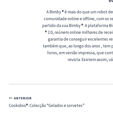
V
A Bimby ® é mais do que um robot de
comunidade online e offline, com os rec
partido da sua Bimby ®. A plataforma 
® 2.0, reúnem online milhares de recei
garantia de conseguir excelentes r
também que, ao longo dos anos , tem 
livros, em versão impressa, que co
revista. Existem assim, vá
Navegação
ANTERIOR
de
Cookidoo®: Colecção “Gelados e sorvetes”
artigos