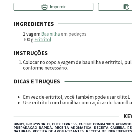
Imprimir
INGREDIENTES
1
vagem
Baunilha
em pedaços
100
g
Eritritol
INSTRUÇÕES
Colocar no copo a vagem de baunilha e eritritol, pu
conforme necessário.
DICAS E TRUQUES
Em vez de eritritol, você também pode usar xilitol.
Use eritritol com baunilha como açúcar de baunilha
KE
BIMBY, BIMBYWORLD, CHEF EXPRESS, CUISINE COMPANION, KENWOO
PREPARAÇÃO RÁPIDA, RECEITA AROMÁTICA, RECEITA CASEIRA, RE
NATURAIS, RECEITA DE AROMATIZANTES, RECEITA DE INGREDIENTES