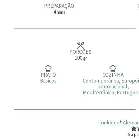
PREPARAÇÃO
m
4
mins
i
n
u
t
o
s
PORÇÕES
100
gr
PRATO
COZINHA
Básicos
Contemporânea
,
Europe
Internacional
,
Mediterrânica
,
Portugue
Cookidoo® Aleman
5
a pa