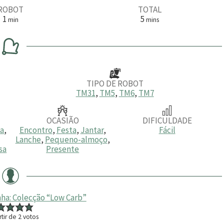
ROBOT
TOTAL
m
m
1
5
min
mins
i
i
n
n
u
u
t
t
o
o
s
TIPO DE ROBOT
TM31
,
TM5
,
TM6
,
TM7
OCASIÃO
DIFICULDADE
ia
,
Encontro
,
Festa
,
Jantar
,
Fácil
Lanche
,
Pequeno-almoço
,
sa
Presente
ha: Colecção “Low Carb”
rtir de
2
votos