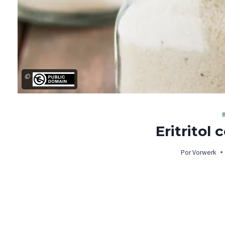
©
Eritritol
Por
Vorwerk