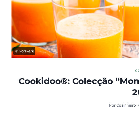
© Vorwerk
C
Cookidoo®: Colecção “Mome
2
Por
Cozinheiro