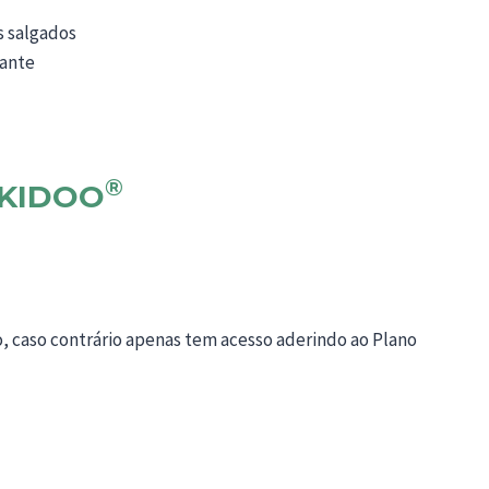
 salgados
cante
®
KIDOO
o, caso contrário apenas tem acesso aderindo ao Plano