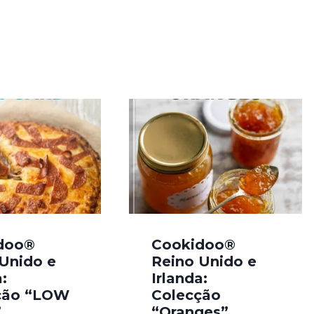
doo®
Cookidoo®
Unido e
Reino Unido e
:
Irlanda:
ção “LOW
Colecção
”
“Oranges”