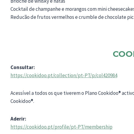
Brioche de whisky e natas
Cocktail de champanhe e morangos com mini cheesecakes
Reducão de frutos vermelhos e crumble de chocolate pi
COO
Consultar:
https://cookidoo.pt/collection/pt-PT/p/col420984
Acessível a todos os que tiverem o Plano Cookidoo® activ
Cookidoo®.
Aderir:
https://cookidoo.pt/profile/pt-PT/membership