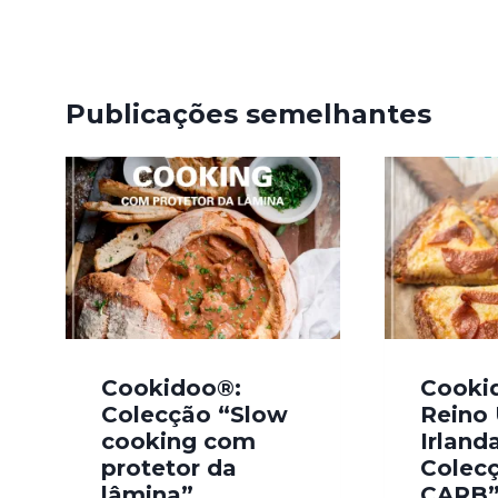
artigos
Publicações semelhantes
Cookidoo®:
Cooki
Colecção “Slow
Reino 
cooking com
Irlanda
protetor da
Colec
lâmina”
CARB