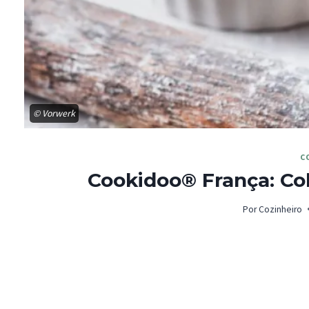
© Vorwerk
C
Cookidoo® França: Co
Por
Cozinheiro