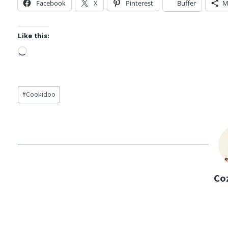
Facebook
X
Pinterest
Buffer
M
Like this:
L
o
a
Post
d
#
Cookidoo
Tags:
i
n
g
…
Co