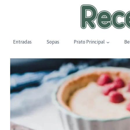
Skip
to
content
Entradas
Sopas
Prato Principal
Be