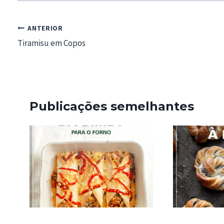
Navegação
ANTERIOR
de
Tiramisu em Copos
artigos
Publicações semelhantes