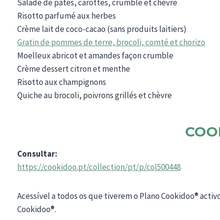
Salade de pâtes, carottes, crumble et chèvre
Risotto parfumé aux herbes
Crème lait de coco-cacao (sans produits laitiers)
Gratin de pommes de terre, brocoli, comté et chorizo
Moelleux abricot et amandes façon crumble
Crème dessert citron et menthe
Risotto aux champignons
Quiche au brocoli, poivrons grillés et chèvre
COO
Consultar:
https://cookidoo.pt/collection/pt/p/col500448
Acessível a todos os que tiverem o Plano Cookidoo® activ
Cookidoo®.