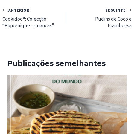
Navegação
ANTERIOR
SEGUINTE
de
Cookidoo®: Colecção
Pudins de Coco e
“Piquenique – crianças”
Framboesa
artigos
Publicações semelhantes