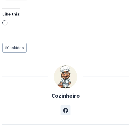
Like this:
L
o
a
Post
d
#
Cookidoo
Tags:
i
n
g
…
Cozinheiro