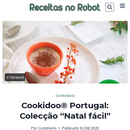
Skip
to
content
© Vorwerk
COOKIDOO
Cookidoo® Portugal:
Colecção “Natal fácil”
Por
Cozinheiro
Publicado
01/08/2020