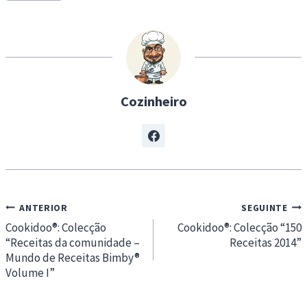
i
n
g
…
Cozinheiro
Navegação
ANTERIOR
SEGUINTE
de
Cookidoo®: Colecção
Cookidoo®: Colecção “150
“Receitas da comunidade –
Receitas 2014”
artigos
Mundo de Receitas Bimby®
Volume I”