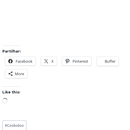
Partilhar:
Facebook
X
Pinterest
Buffer
More
Like this:
L
o
a
Post
d
#
Cookidoo
Tags: