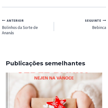
Navegação
ANTERIOR
SEGUINTE
de
Bolinhos da Sorte de
Bebinca
Ananás
artigos
Publicações semelhantes