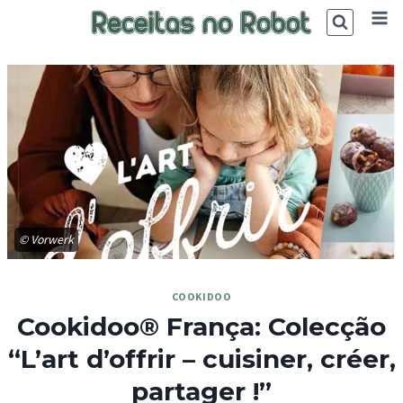
Skip
to
content
© Vorwerk
COOKIDOO
Cookidoo® França: Colecção
“L’art d’offrir – cuisiner, créer,
partager !”