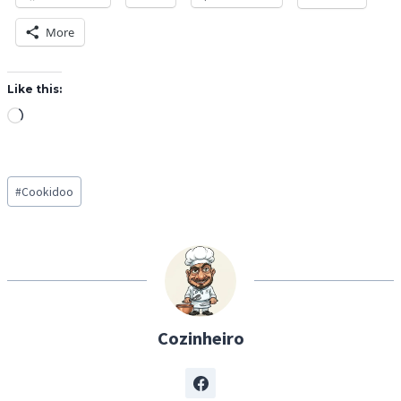
More
Like this:
L
o
a
Post
d
#
Cookidoo
Tags:
i
n
g
…
Cozinheiro