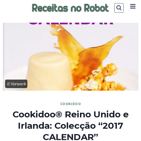
Skip
to
content
© Vorwerk
COOKIDOO
Cookidoo® Reino Unido e
Irlanda: Colecção “2017
CALENDAR”