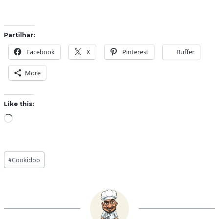
Partilhar:
Facebook
X
Pinterest
Buffer
More
Like this:
L
o
a
Post
d
#
Cookidoo
Tags:
i
n
g
…