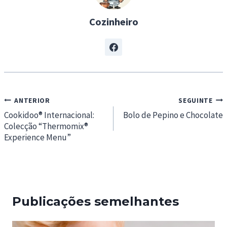
Cozinheiro
Navegação
ANTERIOR
SEGUINTE
de
Cookidoo® Internacional:
Bolo de Pepino e Chocolate
Colecção “Thermomix®️
artigos
Experience Menu”
Publicações semelhantes