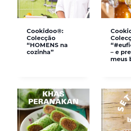
Cookidoo®:
Cooki
Colecção
Colec
“HOMENS na
“#euf
cozinha”
– e pr
meus 