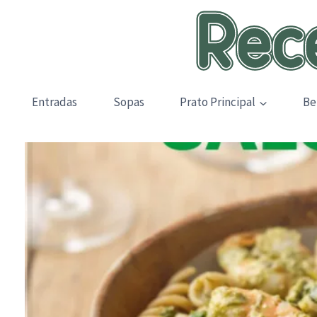
Skip
to
content
Entradas
Sopas
Prato Principal
Be