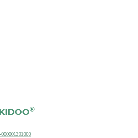
®
KIDOO
b-000001391000