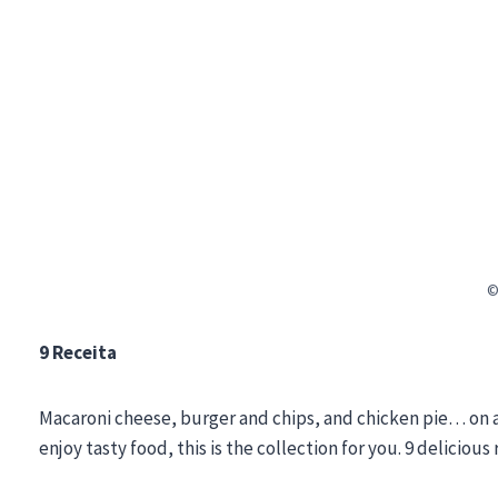
©
9 Receita
Macaroni cheese, burger and chips, and chicken pie… on a di
enjoy tasty food, this is the collection for you. 9 delicious 