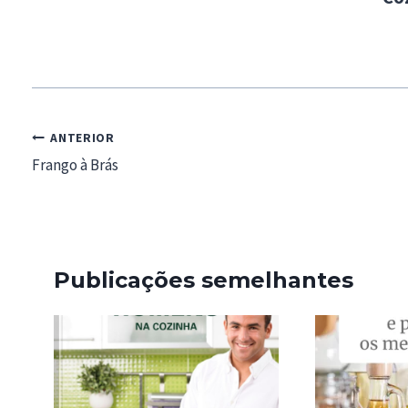
Navegação
ANTERIOR
de
Frango à Brás
artigos
Publicações semelhantes