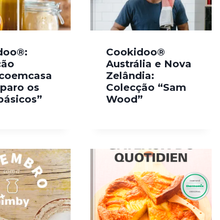
doo®:
Cookidoo®
ção
Austrália e Nova
icoemcasa
Zelândia:
eparo os
Colecção “Sam
básicos”
Wood”