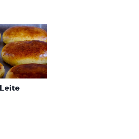
A
SE
Leite