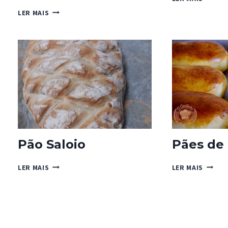
DA
NICO
LER MAIS
PÁSCO
MORETTI’S
SEM
FOCACCIA
OVOS
DE
E
TOMATE-
SEM
CEREJA
LACTO
E
CEBOLA
ROXA
Pão Saloio
Pães de 
PÃO
PÃES
LER MAIS
LER MAIS
SALOIO
DE
LEITE