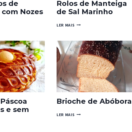
os de
Rolos de Manteiga
 com Nozes
de Sal Marinho
NHOS
ROLOS
LER MAIS
DE
RA
MANTEIGA
DE
SAL
MARINHO
 Páscoa
Brioche de Abóbora
s e sem
BRIOCHE
LER MAIS
DE
ABÓBORA