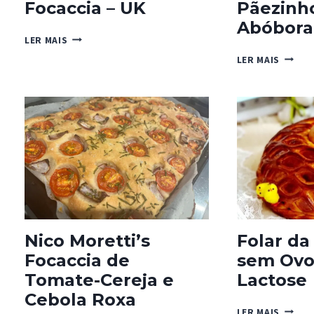
Focaccia – UK
Pãezinh
Abóbora
FOCACCIA
LER MAIS
–
PÃEZI
LER MAIS
UK
DE
ABÓBO
COM
NOZES
Nico Moretti’s
Folar da
Focaccia de
sem Ovo
Tomate-Cereja e
Lactose
Cebola Roxa
FOLAR
LER MAIS