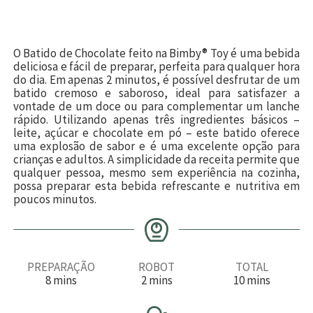
O Batido de Chocolate feito na Bimby® Toy é uma bebida
deliciosa e fácil de preparar, perfeita para qualquer hora
do dia. Em apenas 2 minutos, é possível desfrutar de um
batido cremoso e saboroso, ideal para satisfazer a
vontade de um doce ou para complementar um lanche
rápido. Utilizando apenas três ingredientes básicos –
leite, açúcar e chocolate em pó – este batido oferece
uma explosão de sabor e é uma excelente opção para
crianças e adultos. A simplicidade da receita permite que
qualquer pessoa, mesmo sem experiência na cozinha,
possa preparar esta bebida refrescante e nutritiva em
poucos minutos.
PREPARAÇÃO
ROBOT
TOTAL
m
m
m
8
mins
2
mins
10
mins
i
i
i
n
n
n