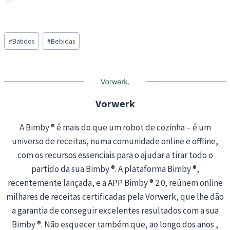
o
a
Post
d
#
Batidos
#
Bebidas
Tags:
i
n
g
…
Vorwerk
A Bimby ® é mais do que um robot de cozinha – é um
universo de receitas, numa comunidade online e offline,
com os recursos essenciais para o ajudar a tirar todo o
partido da sua Bimby ®. A plataforma Bimby ®,
recentemente lançada, e a APP Bimby ® 2.0, reúnem online
milhares de receitas certificadas pela Vorwerk, que lhe dão
a garantia de conseguir excelentes resultados com a sua
Bimby ®. Não esquecer também que, ao longo dos anos ,