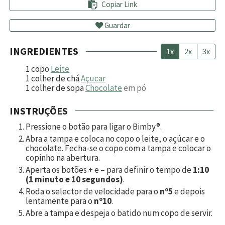
Copiar Link
Guardar
INGREDIENTES
1x
2x
3x
1
copo
Leite
1
colher de chá
Açucar
1
colher de sopa
Chocolate
em pó
INSTRUÇÕES
Pressione o botão para ligar o Bimby®.
Abra a tampa e coloca no copo o leite, o açúcar e o
chocolate. Fecha-se o copo com a tampa e colocar o
copinho na abertura.
Aperta os botões + e – para definir o tempo de
1:10
(1 minuto e 10 segundos)
.
Roda o selector de velocidade para o
nº5
e depois
lentamente para o
nº10
.
Abre a tampa e despeja o batido num copo de servir.