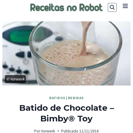
Skip
to
content
© Vorwerk
BATIDOS
|
BEBIDAS
Batido de Chocolate –
Bimby® Toy
Por
Vorwerk
Publicado
11/11/2016