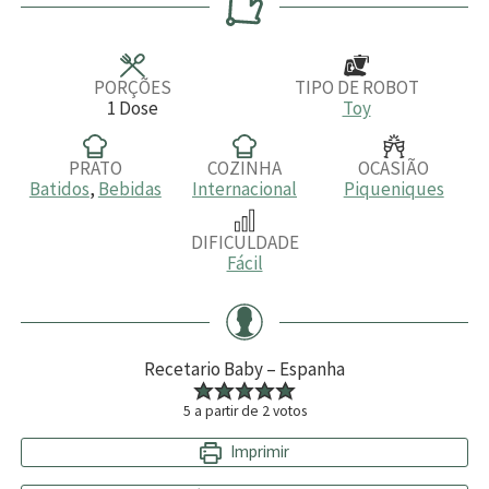
u
u
u
t
t
t
o
o
o
s
s
s
PORÇÕES
TIPO DE ROBOT
1
Dose
Toy
PRATO
COZINHA
OCASIÃO
Batidos
,
Bebidas
Internacional
Piqueniques
DIFICULDADE
Fácil
Recetario Baby – Espanha
5
a partir de
2
votos
Imprimir