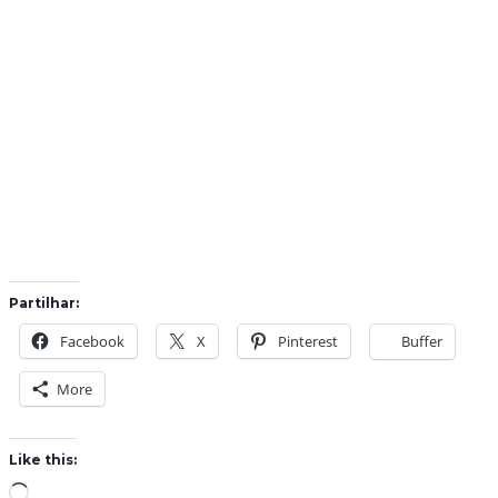
Partilhar:
Facebook
X
Pinterest
Buffer
More
Like this:
L