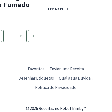
o Fumado
PÃO
LER MAIS
HOT
TE
CROSS
ES
O
Página
…
23
O
seguinte
Favoritos
Enviar uma Receita
Desenhar Etiquetas
Qual a sua Dúvida ?
Politica de Privacidade
© 2026 Receitas no Robot Bimby®