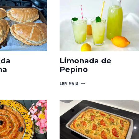
FRUTA
O
 da
Limonada de
ha
Pepino
A
LIMONADA
LER MAIS
DE
ALHA
PEPINO