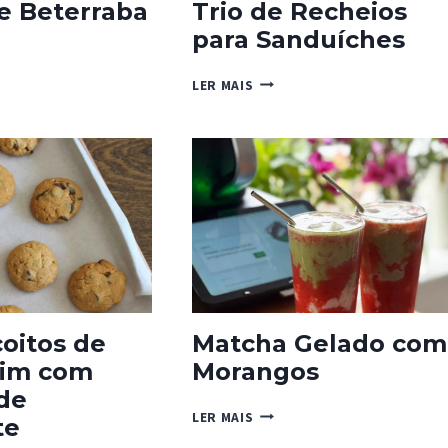
e Beterraba
Trio de Recheios
para Sanduíches
TRIO
LER MAIS
RABA
DE
RECHEIOS
PARA
SANDUÍCHES
coitos de
Matcha Gelado com
im com
Morangos
de
MATCHA
LER MAIS
te
GELADO