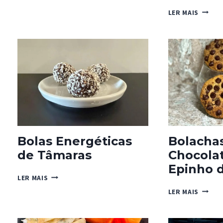
COURGETTE
MINI
LER MAIS
BISCO
DE
AMEND
COM
PEPITA
DE
CHOCO
Bolas Energéticas
Bolacha
de Tâmaras
Chocolat
Epinho d
BOLAS
LER MAIS
ENERGÉTICAS
BOLAC
LER MAIS
DE
DE
TÂMARAS
CHOCO
PORCO