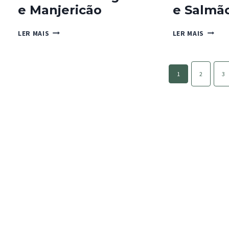
e Manjericão
e Salmã
PESTO
GALET
LER MAIS
LER MAIS
DE
DE
COURGETTE
LEGUM
E
E
Page
MANJERICÃO
SALMÃ
1
2
3
navigation
FUMAD