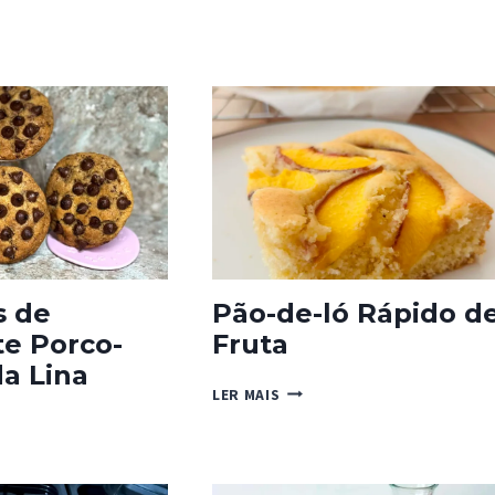
COM
MORANGOS
ITOS
OIM
S
LATE
s de
Pão-de-ló Rápido d
e Porco-
Fruta
a Lina
PÃO-
LER MAIS
DE-
HAS
LÓ
RÁPIDO
LATE
DE
-