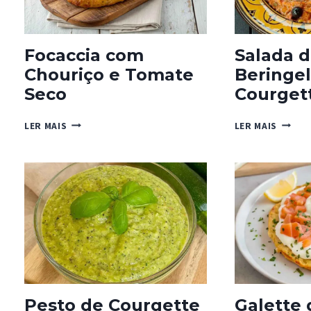
Focaccia com
Salada 
Chouriço e Tomate
Beringel
Seco
Courget
FOCACCIA
SALAD
LER MAIS
LER MAIS
COM
DE
CHOURIÇO
BERING
E
COURG
TOMATE
E
SECO
TOMAT
Pesto de Courgette
Galette