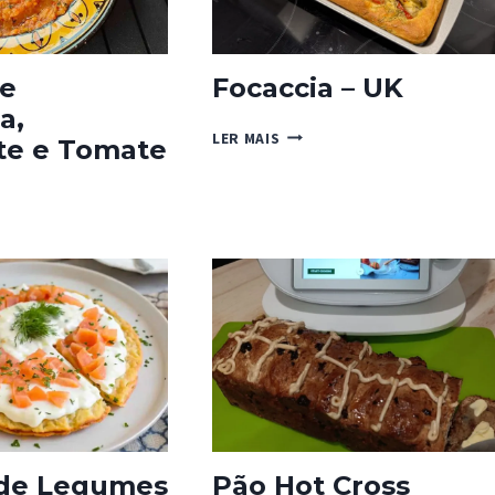
de
Focaccia – UK
a,
FOCACCIA
LER MAIS
te e Tomate
–
UK
A
ELA,
ETTE
E
 de Legumes
Pão Hot Cross