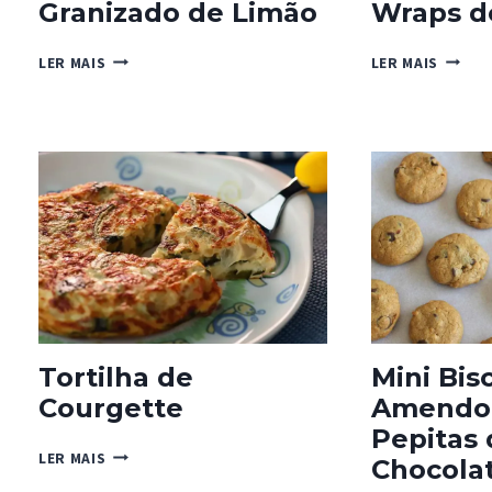
Granizado de Limão
Wraps d
GRANIZADO
WRAPS
LER MAIS
LER MAIS
DE
DE
LIMÃO
BETER
Tortilha de
Mini Bis
Courgette
Amendo
Pepitas 
TORTILHA
LER MAIS
Chocola
DE