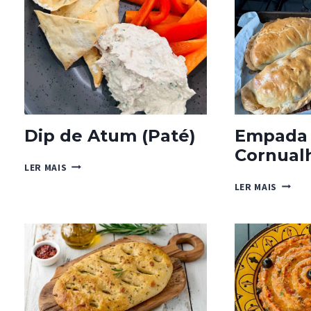
EPINH
DA
LINA
Dip de Atum (Paté)
Empada
Cornual
DIP
LER MAIS
DE
EMPAD
LER MAIS
ATUM
DA
(PATÉ)
CORNU