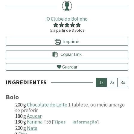
O Clube do Bolinho
5
a partir de
3
votos
Imprimir
Copiar Link
Guardar
INGREDIENTES
1x
2x
3x
Bolo
200
g
Chocolate de Leite
1 tablete, ou meio amargo
se preferir
180
g
Açucar
130
g
Farinha
T55
[
Tipos
Informação
]
200
g
Nata
3
Ovo