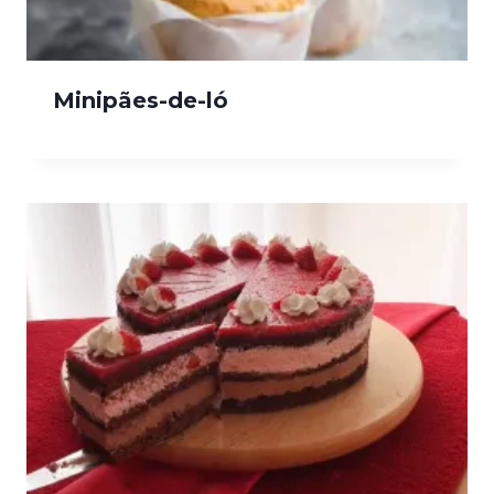
Minipães-de-ló