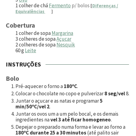
1
colher de chá
Fermento
p/ bolos
[
Diferenças /
Equivalências
]
Cobertura
1
colher de sopa
Margarina
3
colheres de sopa
Açucar
2
colheres de sopa
Nesquik
60
g
Leite
INSTRUÇÕES
Bolo
Pré-aquecer o forno a
180ºC
.
Colocar o chocolate no copo e pulverizar
8 seg/vel
8.
Juntar o açucar e as natas e programar
5
min/50ºC/vel 2
.
Juntar os ovos um a um pelo bocal, e os demais
ingredientes na
vel 3 até ficar homogeneo
.
Depejar o preparado numa forma e levar ao forno a
180ºC durante 25 a 30 minutos
(até palito sair