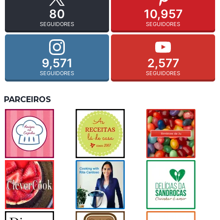
80
10,957
SEGUIDORES
SEGUIDORES
9,571
2,577
SEGUIDORES
SEGUIDORES
PARCEIROS