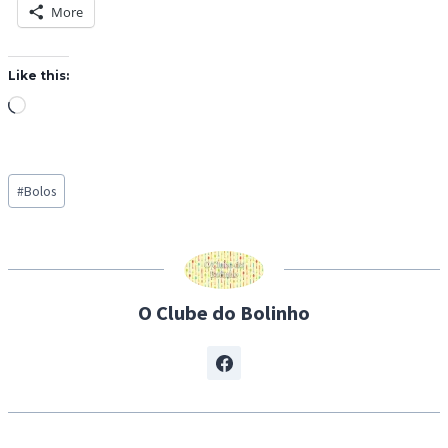
More
Like this:
L
o
a
Post
d
#
Bolos
Tags:
i
n
g
…
O Clube do Bolinho