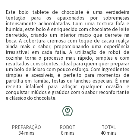
Este bolo tablete de chocolate é uma verdadeira
tentação para os apaixonados por sobremesas
intensamente achocolatadas. Com uma textura fofa e
húmida, este bolo é enriquecido com chocolate de leite
derretido, criando um interior macio que derrete na
boca. A cobertura cremosa com toque de cacau realça
ainda mais o sabor, proporcionando uma experiência
irresistível em cada fatia. A utilização de robot de
cozinha torna o processo mais rápido, simples e com
resultados consistentes, ideal para quem quer preparar
um bolo delicioso com pouco esforço. Com ingredientes
simples e acessíveis, é perfeito para momentos de
partilha em família, festas ou lanches especiais. É uma
receita infalível para adoçar qualquer ocasião e
conquistar miúdos e graúdos com o sabor reconfortante
e clássico do chocolate.
PREPARAÇÃO
ROBOT
TOTAL
m
m
m
34
mins
6
mins
40
mins