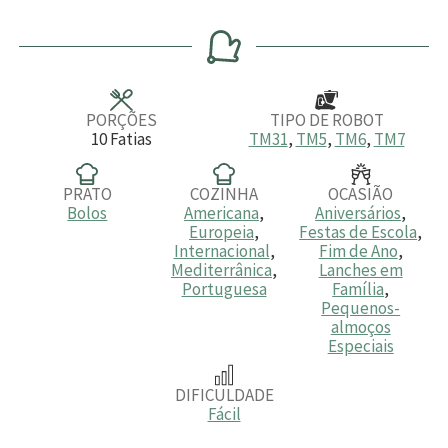
i
i
i
n
n
n
u
u
u
t
t
t
o
o
o
s
s
s
PORÇÕES
TIPO DE ROBOT
10
Fatias
TM31
,
TM5
,
TM6
,
TM7
PRATO
COZINHA
OCASIÃO
Bolos
Americana
,
Aniversários
,
Europeia
,
Festas de Escola
,
Internacional
,
Fim de Ano
,
Mediterrânica
,
Lanches em
Portuguesa
Família
,
Pequenos-
almoços
Especiais
DIFICULDADE
Fácil