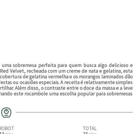
 uma sobremesa perfeita para quem busca algo delicioso e
Red Velvet, recheada com um creme de nata e gelatina, esta
A cobertura de gelatina vermelha e os morangos laminados dão
festas ou ocasiões especiais. A receita é relativamente simples
tilhar. Além disso, o contraste entre o doce da massa e a leve
tornando este rocambole uma escolha popular para sobremesas
ROBOT
TOTAL
m
m
13
23