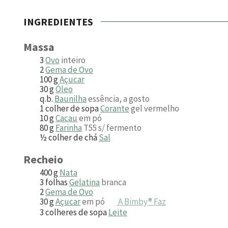
INGREDIENTES
Massa
3
Ovo
inteiro
2
Gema de Ovo
100
g
Açucar
30
g
Óleo
q.b.
Baunilha
essência, a gosto
1
colher de sopa
Corante
gel vermelho
10
g
Cacau
em pó
80
g
Farinha
T55 s/ fermento
½
colher de chá
Sal
Recheio
400
g
Nata
3
folhas
Gelatina
branca
2
Gema de Ovo
30
g
Açucar
em pó
A Bimby® Faz
3
colheres de sopa
Leite