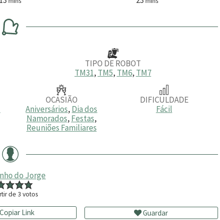
mins
mins
i
i
n
n
u
u
t
t
o
o
s
s
TIPO DE ROBOT
TM31
,
TM5
,
TM6
,
TM7
OCASIÃO
DIFICULDADE
l
Aniversários
,
Dia dos
Fácil
Namorados
,
Festas
,
Reuniões Familiares
inho do Jorge
rtir de
3
votos
Copiar Link
Guardar