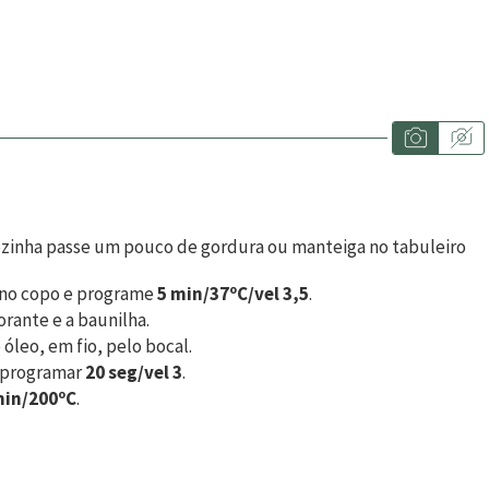
ozinha passe um pouco de gordura ou manteiga no tabuleiro
r no copo e programe
5 min/37ºC/vel 3,5
.
orante e a baunilha.
 óleo, em fio, pelo bocal.
 a programar
20 seg/vel 3
.
min/200ºC
.