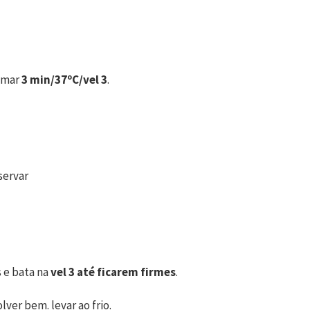
ramar
3 min/37ºC/vel 3
.
servar
s e bata na
vel 3 até ficarem firmes
.
ver bem. levar ao frio.