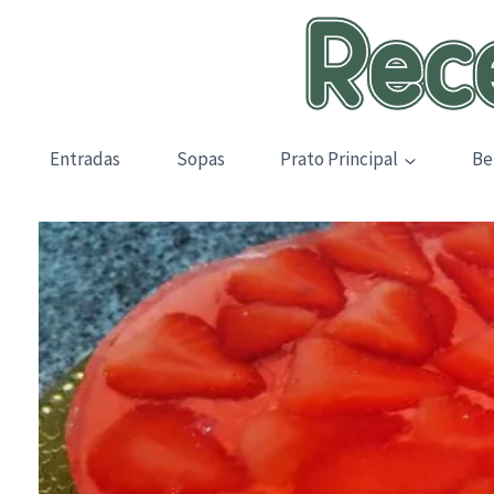
Skip
to
content
Entradas
Sopas
Prato Principal
Be