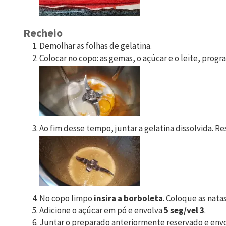
Recheio
Demolhar as folhas de gelatina.
Colocar no copo: as gemas, o açúcar e o leite, prog
Ao fim desse tempo, juntar a gelatina dissolvida. Re
No copo limpo
insira a borboleta
. Coloque as nata
Adicione o açúcar em pó e envolva
5 seg/vel 3
.
Juntar o preparado anteriormente reservado e envol