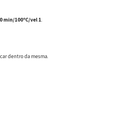
0 min/100ºC/vel 1
.
ocar dentro da mesma.