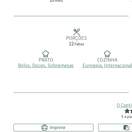
mins
i
n
u
t
o
s
PORÇÕES
12
Fatias
PRATO
COZINHA
Bolos
,
Doces
,
Sobremesas
Europeia
,
Internaciona
O Cant
5
a pa
Imprimir