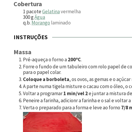
Cobertura
1
pacote
Gelatina
vermelha
300
g
Água
q.b.
Morango
laminado
INSTRUÇÕES
Massa
Pré-aqueça o forno a
200ºC
.
Forre o fundo de um tabuleiro com rolo papel de c
para o papel colar.
Coloque a borboleta
, os ovos, as gemas e o açúca
A parte numa tigela misture o cacau com o óleo, o c
Voltar a programar
1 min/vel 2
e juntar a mistura de
Peneire a farinha, adicionr a farinha e o sal e voltar
Verta o preparado para a forma e leve ao forno
7/8 