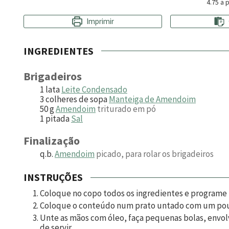
4.75
a p
Imprimir
INGREDIENTES
B rigadeiros
1
lata
Leite Condensado
3
colheres de sopa
Manteiga de Amendoim
50
g
Amendoim
triturado em pó
1
pitada
Sal
Finalização
q.b.
Amendoim
picado, para rolar os brigadeiros
INSTRUÇÕES
Coloque no copo todos os ingredientes e programe
Coloque o conteúdo num prato untado com um pou
Unte as mãos com óleo, faça pequenas bolas, envol
de servir.