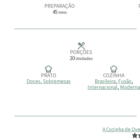
PREPARAÇÃO
m
45
mins
i
n
u
t
o
s
PORÇÕES
20
Unidades
PRATO
COZINHA
Doces
,
Sobremesas
Brasileira
,
Fusão
,
Internacional
,
Modern
A Cozinha de Ov