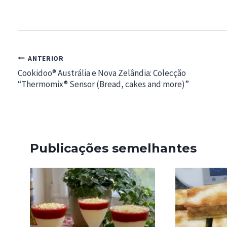
Navegação
ANTERIOR
de
Cookidoo® Austrália e Nova Zelândia: Colecção
“Thermomix® Sensor (Bread, cakes and more)”
artigos
Publicações semelhantes