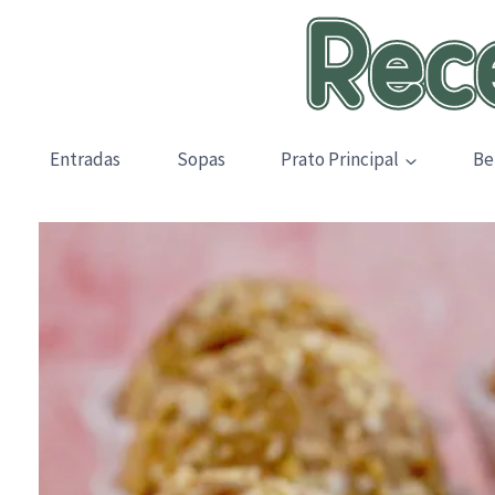
Skip
to
content
Entradas
Sopas
Prato Principal
Be