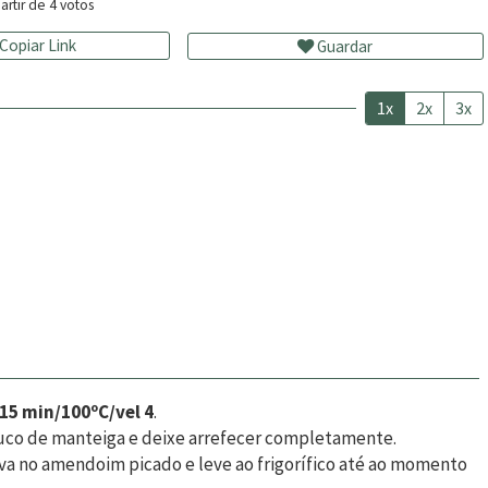
artir de
4
votos
Copiar Link
Guardar
1x
2x
3x
15 min/100ºC/vel 4
.
co de manteiga e deixe arrefecer completamente.
va no amendoim picado e leve ao frigorífico até ao momento