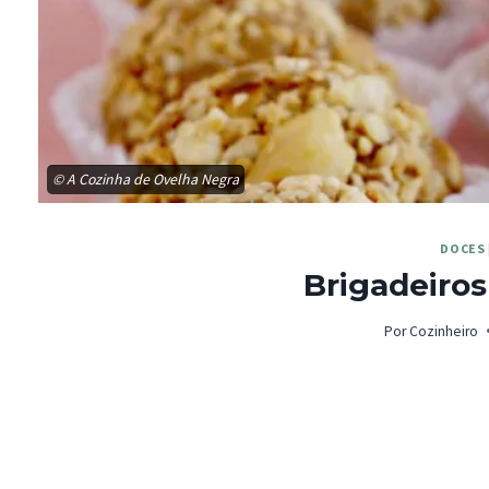
© A Cozinha de Ovelha Negra
DOCES
Brigadeiro
Por
Cozinheiro