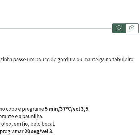
ozinha passe um pouco de gordura ou manteiga no tabuleiro
r no copo e programe
5 min/37ºC/vel 3,5
.
orante e a baunilha.
 óleo, em fio, pelo bocal.
 a programar
20 seg/vel 3
.