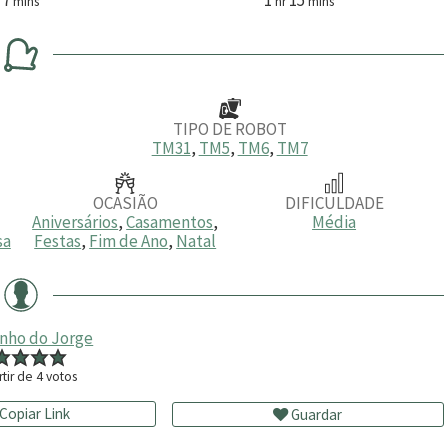
mins
hr
mins
i
o
i
n
r
n
u
a
u
t
t
o
o
s
s
TIPO DE ROBOT
TM31
,
TM5
,
TM6
,
TM7
OCASIÃO
DIFICULDADE
Aniversários
,
Casamentos
,
Média
sa
Festas
,
Fim de Ano
,
Natal
inho do Jorge
rtir de
4
votos
Copiar Link
Guardar