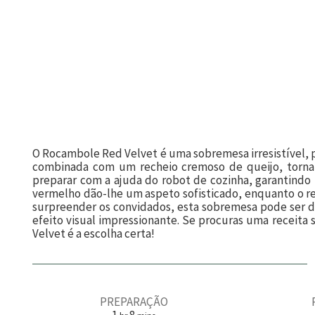
O Rocambole Red Velvet é uma sobremesa irresistível, pe
combinada com um recheio cremoso de queijo, torna c
preparar com a ajuda do robot de cozinha, garantindo
vermelho dão-lhe um aspeto sofisticado, enquanto o rec
surpreender os convidados, esta sobremesa pode ser
efeito visual impressionante. Se procuras uma receita
Velvet é a escolha certa!
PREPARAÇÃO
h
m
1
8