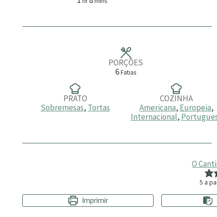
hr
mins
o
i
r
n
a
u
t
o
s
PORÇÕES
6
Fatias
PRATO
COZINHA
Sobremesas
,
Tortas
Americana
,
Europeia
,
Internacional
,
Portugue
O Cant
5
a pa
Imprimir