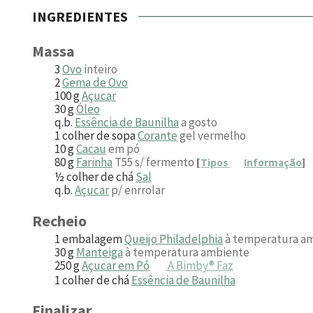
INGREDIENTES
Massa
3
Ovo
inteiro
2
Gema de Ovo
100
g
Açucar
30
g
Óleo
q.b.
Essência de Baunilha
a gosto
1
colher de sopa
Corante
gel vermelho
10
g
Cacau
em pó
80
g
Farinha
T55 s/ fermento
[
Tipos
Informação
]
½
colher de chá
Sal
q.b.
Açucar
p/ enrrolar
Recheio
1
embalagem
Queijo Philadelphia
à temperatura a
30
g
Manteiga
à temperatura ambiente
250
g
Açucar em Pó
A Bimby® Faz
1
colher de chá
Essência de Baunilha
Finalizar