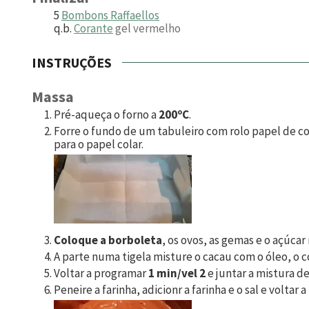
5
Bombons Raffaellos
q.b.
Corante
gel vermelho
INSTRUÇÕES
Massa
Pré-aqueça o forno a
200ºC
.
Forre o fundo de um tabuleiro com rolo papel de c
para o papel colar.
Coloque a borboleta
, os ovos, as gemas e o açúca
A parte numa tigela misture o cacau com o óleo, o c
Voltar a programar
1 min/vel 2
e juntar a mistura de
Peneire a farinha, adicionr a farinha e o sal e voltar