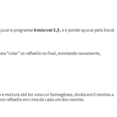
açucar e programar
6 min/vel 3,5
, e ir pondo açucar pelo bocal
ra “colar” os raffaello no final, enrolando novamente,
o e misture até ter uma cor homogénea, divida em 5 montes a
bom raffaello em cima de cada um dos montes.