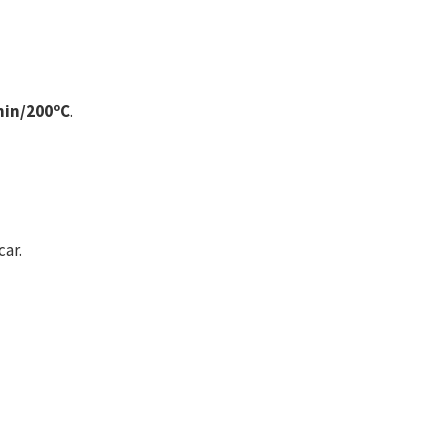
min/200ºC
.
ar.