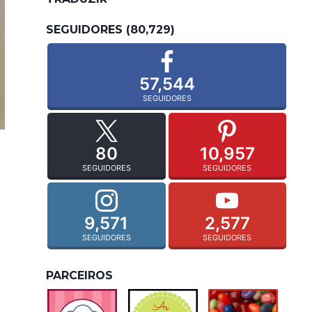
SEGUIDORES (80,729)
57,544
SEGUIDORES
80
10,957
SEGUIDORES
SEGUIDORES
9,571
2,577
SEGUIDORES
SEGUIDORES
PARCEIROS