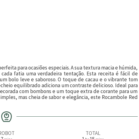
rfeita para ocasiões especiais. A sua textura macia e húmida,
ada fatia uma verdadeira tentação. Esta receita é fácil de
 um bolo leve e saboroso. O toque de cacau e o vibrante tom
heio equilibrado adiciona um contraste delicioso. Ideal para
 decorada com bombons e um toque extra de corante para um
 simples, mas cheia de sabor e elegância, este Rocambole Red
ROBOT
TOTAL
m
h
m
7
1
15