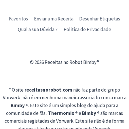
Favoritos
Enviar uma Receita
Desenhar Etiquetas
Qual a sua Dúvida ?
Politica de Privacidade
© 2026 Receitas no Robot Bimby®
* O site
receitasnorobot.com
não faz parte do grupo
Vorwerk, não é em nenhuma maneira associado com a marca
Bimby ®
. Este site é um simples blog de ajuda para a
comunidade de fãs .
Thermomix ®
e
Bimby ®
são marcas
comerciais registadas da Vorwerk. Este site não é de forma
alguma afiliado ou patrocinado pela Vorwerk.