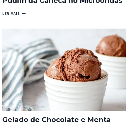
Pudim da Caneca no Microondas
PUDIM
LER MAIS
DA
CANECA
NO
MICROONDAS
Gelado de Chocolate e Menta