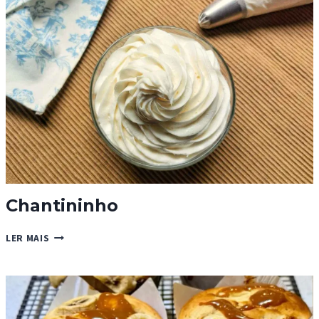
Chantininho
CHANTININHO
LER MAIS