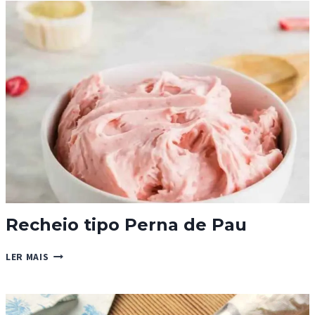
COM
CORAÇÃO
DE
COCO
Recheio tipo Perna de Pau
RECHEIO
LER MAIS
TIPO
PERNA
DE
PAU