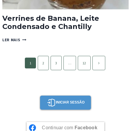
Verrines de Banana, Leite
Condensado e Chantilly
VERRINES
LER MAIS
DE
BANANA,
LEITE
Page
CONDENSADO
Página
1
2
3
…
12
navigation
E
seguinte
CHANTILLY
INICIAR SESSÃO
Continuar com
Facebook