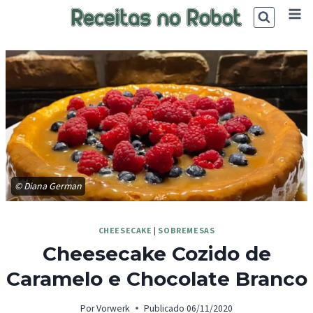
Skip
to
content
© Diana German
CHEESECAKE
|
SOBREMESAS
Cheesecake Cozido de
Caramelo e Chocolate Branco
Por
Vorwerk
Publicado
06/11/2020