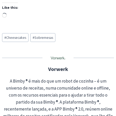
Like this:
L
o
a
Post
d
#
Cheesecakes
#
Sobremesas
Tags:
i
n
g
…
Vorwerk
A Bimby ® é mais do que um robot de cozinha – é um
universo de receitas, numa comunidade online e offline,
com os recursos essenciais para o ajudar a tirar todo o
partido da sua Bimby ®. A plataforma Bimby ®,
recentemente lançada, e a APP Bimby ® 2.0, reúnem online