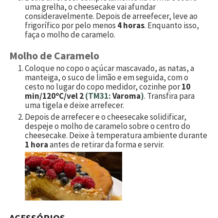
uma grelha, o cheesecake vai afundar
consideravelmente. Depois de arreefecer, leve ao
frigorífico por pelo menos
4 horas
. Enquanto isso,
faça o molho de caramelo.
Molho de Caramelo
Coloque no copo o açúcar mascavado, as natas, a
manteiga, o suco de limão e em seguida, com o
cesto no lugar do copo medidor, cozinhe por
10
min/120ºC/vel 2
(TM31:
Varoma
)
. Transfira para
uma tigela e deixe arrefecer.
Depois de arrefecer e o cheesecake solidificar,
despeje o molho de caramelo sobre o centro do
cheesecake. Deixe à temperatura ambiente durante
1 hora
antes de retirar da forma e servir.
ACESSÓRIOS