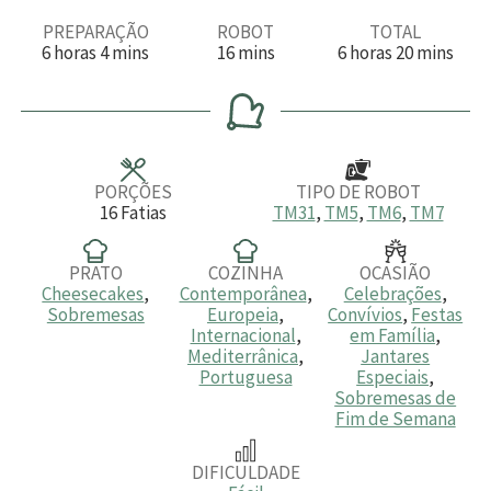
PREPARAÇÃO
ROBOT
TOTAL
h
m
m
h
m
6
horas
4
mins
16
mins
6
horas
20
mins
o
i
i
o
i
r
n
n
r
n
a
u
u
a
u
s
t
t
s
t
o
o
o
s
s
s
PORÇÕES
TIPO DE ROBOT
16
Fatias
TM31
,
TM5
,
TM6
,
TM7
PRATO
COZINHA
OCASIÃO
Cheesecakes
,
Contemporânea
,
Celebrações
,
Sobremesas
Europeia
,
Convívios
,
Festas
Internacional
,
em Família
,
Mediterrânica
,
Jantares
Portuguesa
Especiais
,
Sobremesas de
Fim de Semana
DIFICULDADE