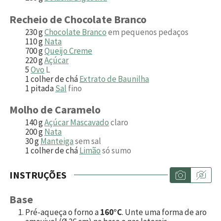
Recheio de Chocolate Branco
230
g
Chocolate Branco
em pequenos pedaços
110
g
Nata
700
g
Queijo Creme
220
g
Açúcar
5
Ovo
L
1
colher de chá
Extrato de Baunilha
1
pitada
Sal
fino
Molho de Caramelo
140
g
Açúcar Mascavado
claro
200
g
Nata
30
g
Manteiga
sem sal
1
colher de chá
Limão
só sumo
INSTRUÇÕES
Base
Pré-aqueça o forno a
160°C
. Unte uma forma de aro