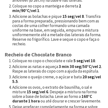
amovivel (Ø 26 cm) na base e nas laterais.
Coloque no copo a manteiga e derreta
2
min/90°C/vel 1
.
Adicione as bolachas e pique
15 seg/vel 8
. Transfira
para a forma preparada, pressionando bem com as
costas de uma colher formando uma camada
uniforme na base, em seguida, empurre a mistura
uniformemente até a metade das laterais da forma.
Reserve no frigorífico. Lave e seque o copo e faça o
recheio.
Recheio de Chocolate Branco
Coloque no copo o chocolate e rale
5 seg/vel 10
.
Adicione as natas e aqueça
3 min 30 seg/50°C/vel 2
.
Raspe as laterais do copo com a ajuda da espátula.
Adicione o queijo creme, o açúcar e bata
20 seg/vel
5.5
.
Adicione os ovos, o extrato de baunilha, o sal e
misture
15 seg/vel 6
. Despeje a mistura na forma
sobre a base de bolacha. Leve ao forno a
160°C
durante 1 hora
ou até dourar e crescer levemente.
Deixe arrefecer completamente na forma e sobre