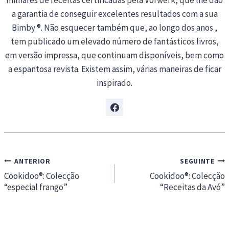
milhares de receitas certificadas pela Vorwerk, que lhe dão
a garantia de conseguir excelentes resultados com a sua
Bimby ®. Não esquecer também que, ao longo dos anos ,
tem publicado um elevado número de fantásticos livros,
em versão impressa, que continuam disponíveis, bem como
a espantosa revista. Existem assim, várias maneiras de ficar
inspirado.
Navegação
ANTERIOR
SEGUINTE
de
Cookidoo®: Colecção
Cookidoo®: Colecção
“especial frango”
“Receitas da Avó”
artigos