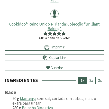
Fácil
Cookidoo® Reino Unido e Irlanda: Colecção “Brilliant
Baking”
4.80
a partir de
5
votos
Imprimir
Copiar Link
Guardar
INGREDIENTES
1x
2x
3x
Base
90
g
Manteiga
sem sal, cortada em cubos, mais o
extra para untar
280
g
Bolacha Digestiva