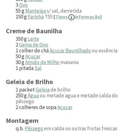
3
Ovo
55
g
Manteiga
s/ sal, derretida
150
g
Farinha
T55
[
Tipos
Informação
]
Creme de Baunilha
350
g
Leite
2
Gema de Ovo
1
colher de chá
Açucar Baunilhado
ou essência
50
g
Açucar
30
g
Amido de Milho
maisena
1
pitada
Sal
Geleia de Brilho
1
packet
Geleia
de brilho
250
g
Água
ou metade agua e metade calda do
pêssego
2
colheres de sopa
Açucar
Montagem
q.b.
Pêssego
em calda ou outras frutas frescas