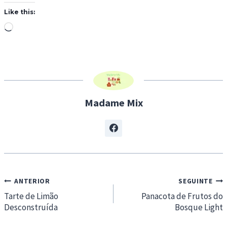
Like this:
L
o
a
d
i
n
Madame Mix
g
…
Navegação
ANTERIOR
SEGUINTE
de
Tarte de Limão
Panacota de Frutos do
Desconstruída
Bosque Light
artigos