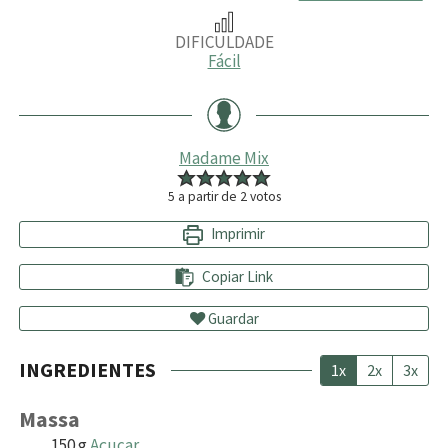
DIFICULDADE
Fácil
Madame Mix
5
a partir de
2
votos
Imprimir
Copiar Link
Guardar
INGREDIENTES
1x
2x
3x
Massa
150
g
Açucar