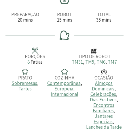
PREPARAÇÃO
ROBOT
TOTAL
m
m
m
20
mins
15
mins
35
mins
i
i
i
n
n
n
u
u
u
t
t
t
o
o
o
s
s
s
PORÇÕES
TIPO DE ROBOT
8
Fatias
TM31
,
TM5
,
TM6
,
TM7
PRATO
COZINHA
OCASIÃO
Sobremesas
,
Contemporânea
,
Almoços
Tartes
Europeia
,
Dominicais
,
Internacional
Celebrações
,
Dias Festivos
,
Encontros
Familiares
,
Jantares
Especiais
,
Lanches da Tarde