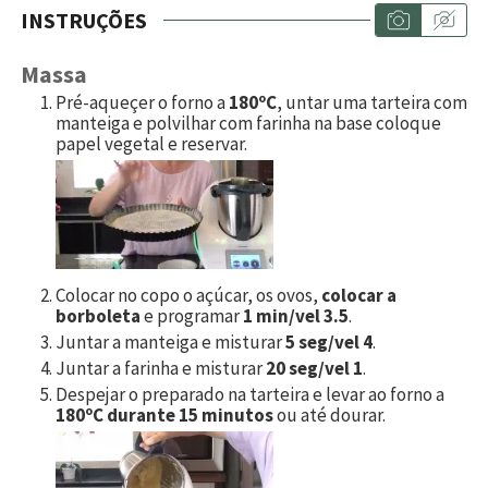
INSTRUÇÕES
Massa
Pré-aqueçer o forno a
180ºC
, untar uma tarteira com
manteiga e polvilhar com farinha na base coloque
papel vegetal e reservar.
Colocar no copo o açúcar, os ovos,
colocar a
borboleta
e programar
1 min/vel 3.5
.
Juntar a manteiga e misturar
5 seg/vel 4
.
Juntar a farinha e misturar
20 seg/vel 1
.
Despejar o preparado na tarteira e levar ao forno a
180ºC durante 15 minutos
ou até dourar.