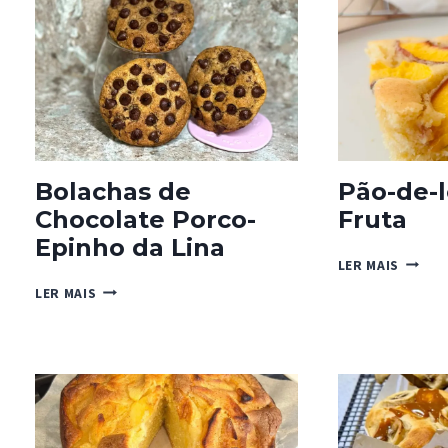
E
BAGAS
CAJU
DE
VERÃO
(NICO
MORETTI)
Bolachas de
Pão-de-l
Chocolate Porco-
Fruta
Epinho da Lina
PÃO-
LER MAIS
DE-
BOLACHAS
LER MAIS
LÓ
DE
RÁPID
CHOCOLATE
DE
PORCO-
FRUTA
EPINHO
DA
LINA