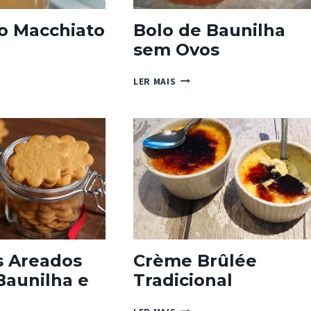
o Macchiato
Bolo de Baunilha
sem Ovos
ELO
IATO
BOLO
LER MAIS
DE
BAUNILHA
SEM
OVOS
s Areados
Crème Brûlée
Baunilha e
Tradicional
CRÈME