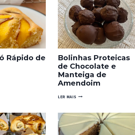
ó Rápido de
Bolinhas Proteicas
de Chocolate e
Manteiga de
Amendoim
BOLINHAS
LER MAIS
O
PROTEICAS
DE
CHOCOLATE
E
MANTEIGA
DE