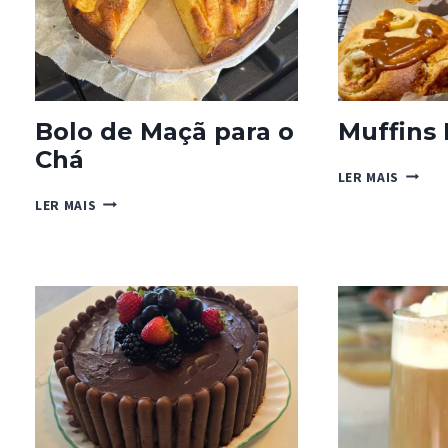
Bolo de Maçã para o
Muffins
Chá
MUFFI
LER MAIS
BANOF
BOLO
LER MAIS
DE
MAÇÃ
PARA
O
CHÁ