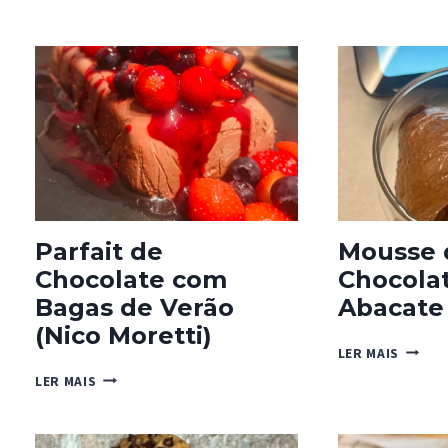
E
MACIO
Parfait de
Mousse 
Chocolate com
Chocola
Bagas de Verão
Abacate 
(Nico Moretti)
MOUSS
LER MAIS
DE
PARFAIT
LER MAIS
CHOCO
DE
COM
CHOCOLATE
ABACA
COM