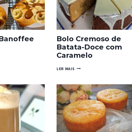
AMENDOIM
 Banoffee
Bolo Cremoso de
Batata-Doce com
NS
Caramelo
FEE
BOLO
LER MAIS
CREMOSO
DE
BATATA-
DOCE
COM
CARAMELO