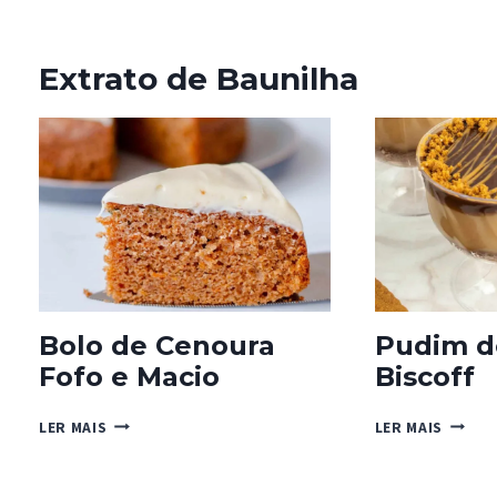
Extrato de Baunilha
Bolo de Cenoura
Pudim d
Fofo e Macio
Biscoff
BOLO
PUDIM
LER MAIS
LER MAIS
DE
DE
CENOURA
BOLAC
FOFO
BISCOF