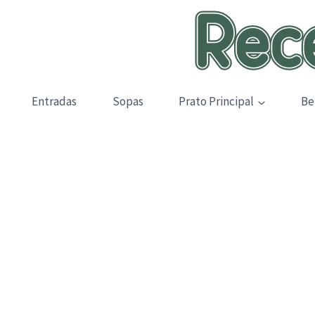
Skip
to
content
Entradas
Sopas
Prato Principal
Be