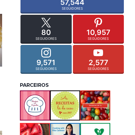
57,544
SEGUIDORES
80
10,957
SEGUIDORES
SEGUIDORES
9,571
2,577
SEGUIDORES
SEGUIDORES
PARCEIROS