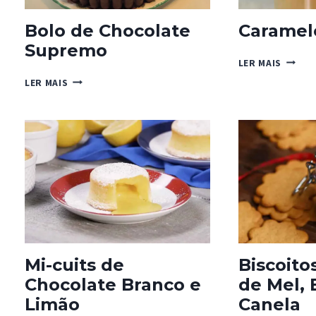
Bolo de Chocolate
Caramel
Supremo
CARAM
LER MAIS
MACCH
BOLO
LER MAIS
DE
CHOCOLATE
SUPREMO
Mi-cuits de
Biscoito
Chocolate Branco e
de Mel, 
Limão
Canela