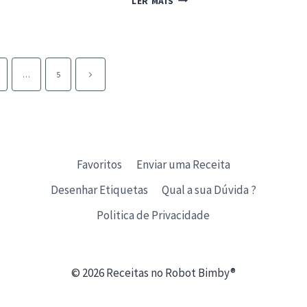
LER MAIS
BRÛLÉE
ITOS
TRADICIONAL
OS
LHA
Página
…
5
seguinte
A
Favoritos
Enviar uma Receita
Desenhar Etiquetas
Qual a sua Dúvida ?
Politica de Privacidade
© 2026 Receitas no Robot Bimby®