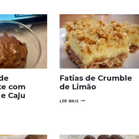
DE
MANTEIGA
COM
LARANJA
E
CARDAMOMO
de
Fatias de Crumble
te com
de Limão
e Caju
FATIAS
LER MAIS
DE
E
CRUMBLE
DE
LATE
LIMÃO
TE