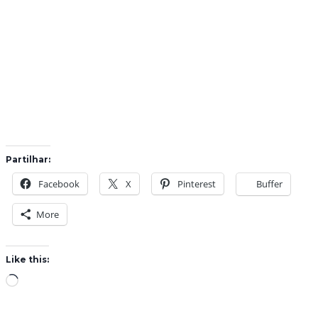
Partilhar:
Facebook
X
Pinterest
Buffer
More
Like this:
L
o