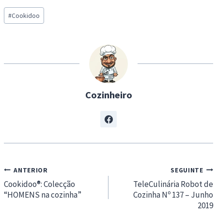
a
Post
d
#
Cookidoo
Tags:
i
n
g
…
Cozinheiro
Navegação
ANTERIOR
SEGUINTE
de
Cookidoo®: Colecção
TeleCulinária Robot de
“HOMENS na cozinha”
Cozinha Nº 137 – Junho
artigos
2019