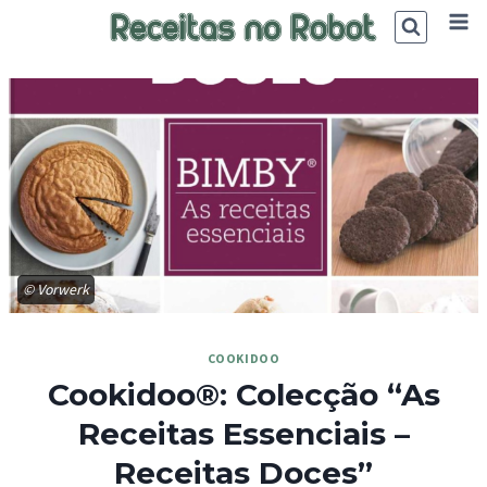
Skip
to
content
© Vorwerk
COOKIDOO
Cookidoo®: Colecção “As
Receitas Essenciais –
Receitas Doces”