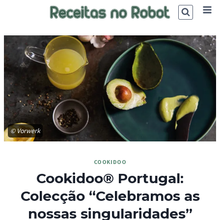
Skip
to
content
© Vorwerk
COOKIDOO
Cookidoo® Portugal:
Colecção “Celebramos as
nossas singularidades”