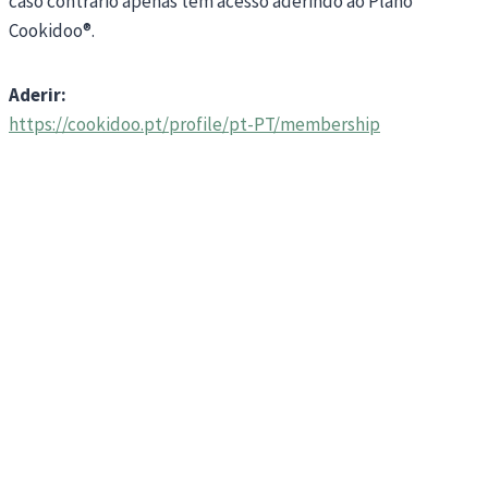
caso contrário apenas tem acesso aderindo ao Plano
Cookidoo®.
Aderir:
https://cookidoo.pt/profile/pt-PT/membership