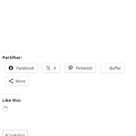
Partilhar:
Facebook
X
Pinterest
Buffer
More
Like this:
L
o
a
Post
d
#
Cookidoo