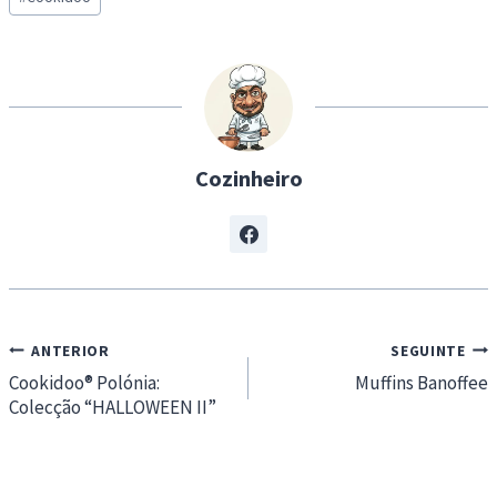
Tags:
i
n
g
…
Cozinheiro
Navegação
ANTERIOR
SEGUINTE
de
Cookidoo® Polónia:
Muffins Banoffee
Colecção “HALLOWEEN II”
artigos