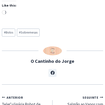
Like this:
L
o
a
Post
d
#
Bolos
#
Sobremesas
Tags:
i
n
g
…
O Cantinho do Jorge
Navegação
ANTERIOR
SEGUINTE
de
TeleCulinária Robot de
Salmão ao Vapor com