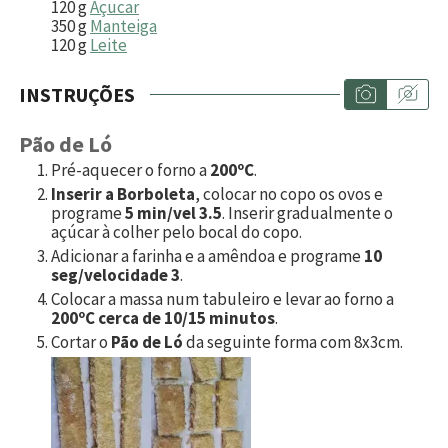
120
g
Açucar
350
g
Manteiga
120
g
Leite
INSTRUÇÕES
Pão de Ló
Pré-aquecer o forno a
200ºC
.
Inserir a Borboleta
, colocar no copo os ovos e
programe
5 min/vel 3.5
. Inserir gradualmente o
açúcar à colher pelo bocal do copo.
Adicionar a farinha e a amêndoa e programe
10
seg/velocidade 3
.
Colocar a massa num tabuleiro e levar ao forno a
200ºC cerca de 10/15 minutos
.
Cortar o
Pão de Ló
da seguinte forma com 8x3cm.