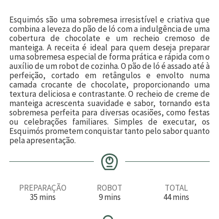
Esquimós são uma sobremesa irresistível e criativa que
combina a leveza do pão de ló com a indulgência de uma
cobertura de chocolate e um recheio cremoso de
manteiga. A receita é ideal para quem deseja preparar
uma sobremesa especial de forma prática e rápida com o
auxílio de um robot de cozinha. O pão de ló é assado até à
perfeição, cortado em retângulos e envolto numa
camada crocante de chocolate, proporcionando uma
textura deliciosa e contrastante. O recheio de creme de
manteiga acrescenta suavidade e sabor, tornando esta
sobremesa perfeita para diversas ocasiões, como festas
ou celebrações familiares. Simples de executar, os
Esquimós prometem conquistar tanto pelo sabor quanto
pela apresentação.
PREPARAÇÃO
ROBOT
TOTAL
m
m
m
35
mins
9
mins
44
mins
i
i
i
n
n
n