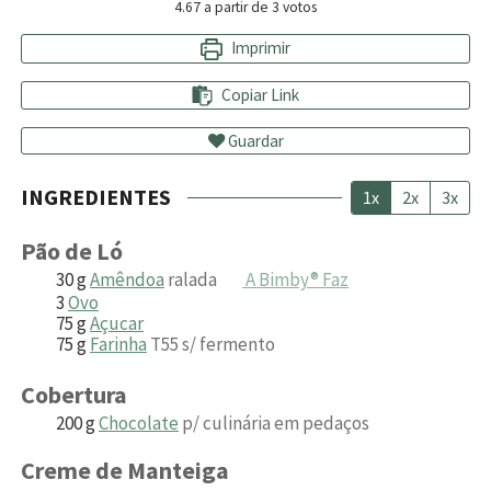
4.67
a partir de
3
votos
Imprimir
Copiar Link
Guardar
INGREDIENTES
1x
2x
3x
Pão de Ló
30
g
Amêndoa
ralada
A Bimby® Faz
3
Ovo
75
g
Açucar
75
g
Farinha
T55 s/ fermento
Cobertura
200
g
Chocolate
p/ culinária em pedaços
Creme de Manteiga