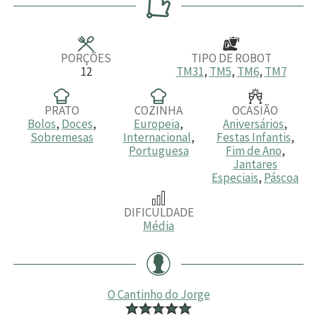
u
u
u
t
t
t
o
o
o
s
s
s
PORÇÕES
TIPO DE ROBOT
12
TM31
,
TM5
,
TM6
,
TM7
PRATO
COZINHA
OCASIÃO
Bolos
,
Doces
,
Europeia
,
Aniversários
,
Sobremesas
Internacional
,
Festas Infantis
,
Portuguesa
Fim de Ano
,
Jantares
Especiais
,
Páscoa
DIFICULDADE
Média
O Cantinho do Jorge