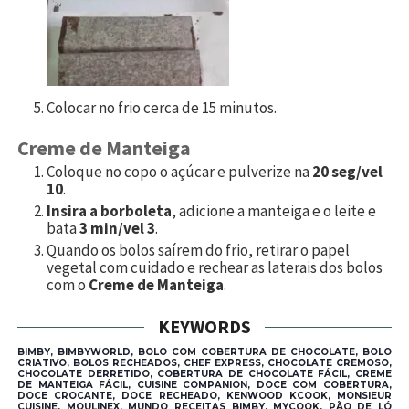
Colocar no frio cerca de 15 minutos.
Creme de Manteiga
Coloque no copo o açúcar e pulverize na
20 seg/vel
10
.
Insira a borboleta
, adicione a manteiga e o leite e
bata
3 min/vel 3
.
Quando os bolos saírem do frio, retirar o papel
vegetal com cuidado e rechear as laterais dos bolos
com o
Creme de Manteiga
.
KEYWORDS
BIMBY, BIMBYWORLD, BOLO COM COBERTURA DE CHOCOLATE, BOLO
CRIATIVO, BOLOS RECHEADOS, CHEF EXPRESS, CHOCOLATE CREMOSO,
CHOCOLATE DERRETIDO, COBERTURA DE CHOCOLATE FÁCIL, CREME
DE MANTEIGA FÁCIL, CUISINE COMPANION, DOCE COM COBERTURA,
DOCE CROCANTE, DOCE RECHEADO, KENWOOD KCOOK, MONSIEUR
CUISINE, MOULINEX, MUNDO RECEITAS BIMBY, MYCOOK, PÃO DE LÓ