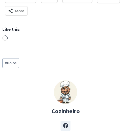
More
Like this:
L
o
a
Post
d
#
Bolos
Tags:
i
n
g
…
Cozinheiro