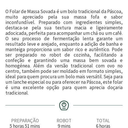
O Folar de Massa Sovada é um bolo tradicional da Páscoa,
muito apreciado pela sua massa fofa e sabor
inconfundível. Preparado com ingredientes simples,
destaca-se pela sua textura macia e ligeiramente
adocicada, perfeita para acompanhar um chá ou um café.
O seu processo de fermentação lenta garante um
resultado leve e arejado, enquanto a adição de banha e
manteiga proporciona um sabor rico e autêntico. Pode
ser preparado no robot de cozinha, facilitando a
confeção e garantindo uma massa bem sovada e
homogénea. Além da versão tradicional com ovo no
centro, também pode ser moldado em formato simples,
ideal para quem procura um bolo mais versátil. Seja para
um lanche especial ou para oferecer na Páscoa, este folar
é uma excelente opção para quem aprecia doçaria
tradicional.
PREPARAÇÃO
ROBOT
TOTAL
h
m
m
h
5
horas
51
mins
9
mins
6
horas