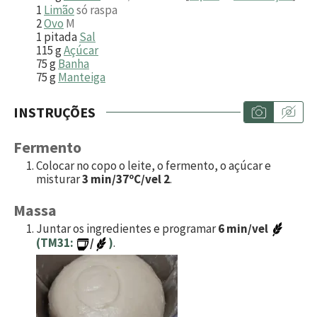
1
Limão
só raspa
2
Ovo
M
1
pitada
Sal
115
g
Açúcar
75
g
Banha
75
g
Manteiga
INSTRUÇÕES
Fermento
Colocar no copo o leite, o fermento, o açúcar e
misturar
3 min/37ºC/vel 2
.
Massa
Juntar os ingredientes e programar
6 min/vel
(TM31:
/
)
.