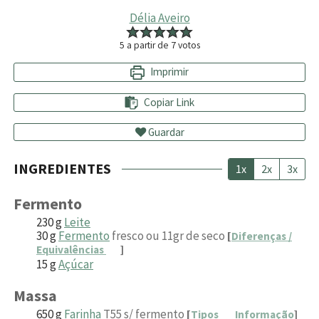
Délia Aveiro
5
a partir de
7
votos
Imprimir
Copiar Link
Guardar
INGREDIENTES
1x
2x
3x
Fermento
230
g
Leite
30
g
Fermento
fresco ou 11gr de seco
[
Diferenças /
Equivalências
]
15
g
Açúcar
Massa
650
g
Farinha
T55 s/ fermento
[
Tipos
Informação
]