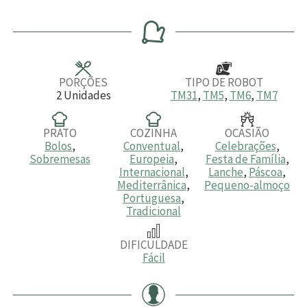
o
i
i
o
r
n
n
r
a
u
u
a
s
t
t
s
o
o
s
s
PORÇÕES
TIPO DE ROBOT
2
Unidades
TM31
,
TM5
,
TM6
,
TM7
PRATO
COZINHA
OCASIÃO
Bolos
,
Conventual
,
Celebrações
,
Sobremesas
Europeia
,
Festa de Família
,
Internacional
,
Lanche
,
Páscoa
,
Mediterrânica
,
Pequeno-almoço
Portuguesa
,
Tradicional
DIFICULDADE
Fácil