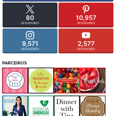
80
10,957
SEGUIDORES
SEGUIDORES
9,571
2,577
SEGUIDORES
SEGUIDORES
PARCEIROS