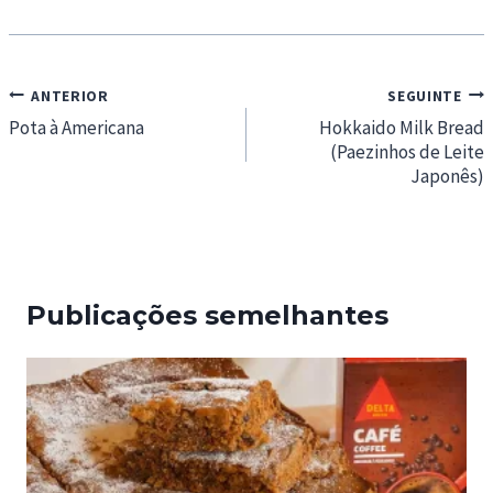
Navegação
ANTERIOR
SEGUINTE
de
Pota à Americana
Hokkaido Milk Bread
(Paezinhos de Leite
artigos
Japonês)
Publicações semelhantes