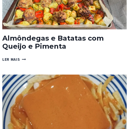
Almôndegas e Batatas com
Queijo e Pimenta
ALMÔNDEGAS
LER MAIS
E
BATATAS
COM
QUEIJO
E
PIMENTA