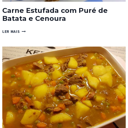
Carne Estufada com Puré de
Batata e Cenoura
CARNE
LER MAIS
ESTUFADA
COM
PURÉ
DE
BATATA
E
CENOURA