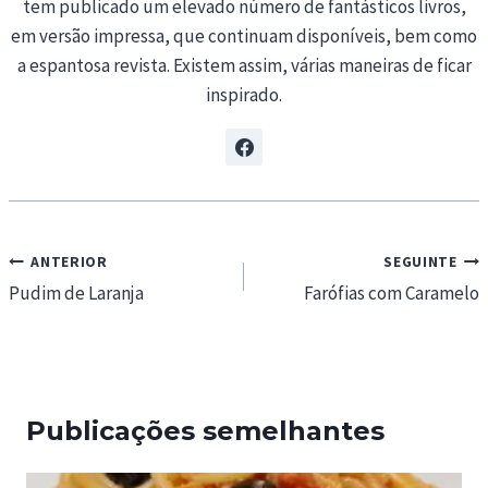
tem publicado um elevado número de fantásticos livros,
em versão impressa, que continuam disponíveis, bem como
a espantosa revista. Existem assim, várias maneiras de ficar
inspirado.
Navegação
ANTERIOR
SEGUINTE
de
Pudim de Laranja
Farófias com Caramelo
artigos
Publicações semelhantes