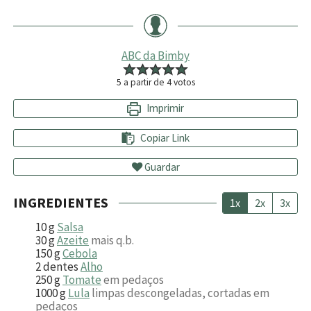
ABC da Bimby
5
a partir de
4
votos
Imprimir
Copiar Link
Guardar
INGREDIENTES
1x
2x
3x
10
g
Salsa
30
g
Azeite
mais q.b.
150
g
Cebola
2
dentes
Alho
250
g
Tomate
em pedaços
1000
g
Lula
limpas descongeladas, cortadas em
pedaços