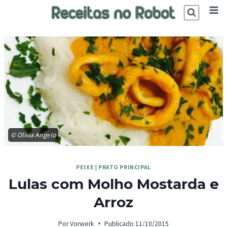
Skip
to
content
© Olivia Angelo
PEIXE
|
PRATO PRINCIPAL
Lulas com Molho Mostarda e
Arroz
Por
Vorwerk
Publicado
11/10/2015