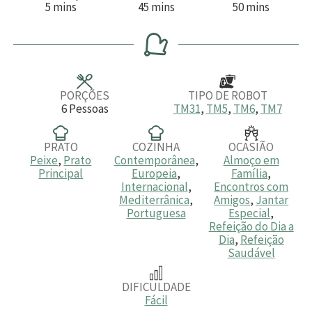
m
m
m
5
mins
45
mins
50
mins
i
i
i
n
n
n
u
u
u
t
t
t
o
o
o
s
s
s
PORÇÕES
TIPO DE ROBOT
6
Pessoas
TM31
,
TM5
,
TM6
,
TM7
PRATO
COZINHA
OCASIÃO
Peixe
,
Prato
Contemporânea
,
Almoço em
Principal
Europeia
,
Família
,
Internacional
,
Encontros com
Mediterrânica
,
Amigos
,
Jantar
Portuguesa
Especial
,
Refeição do Dia a
Dia
,
Refeição
Saudável
DIFICULDADE
Fácil