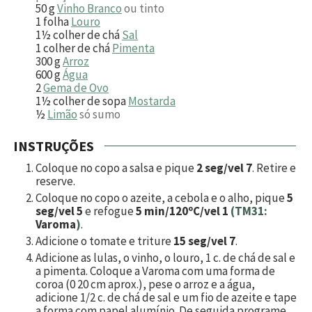
50
g
Vinho Branco
ou tinto
1
folha
Louro
1½
colher de chá
Sal
1
colher de chá
Pimenta
300
g
Arroz
600
g
Água
2
Gema de Ovo
1½
colher de sopa
Mostarda
½
Limão
só sumo
INSTRUÇÕES
Coloque no copo a salsa e pique
2 seg/vel 7
. Retire e
reserve.
Coloque no copo o azeite, a cebola e o alho, pique
5
seg/vel 5
e refogue
5 min/120ºC/vel 1
(TM31:
Varoma
)
.
Adicione o tomate e triture
15 seg/vel 7
.
Adicione as lulas, o vinho, o louro, 1 c. de chá de sal e
a pimenta. Coloque a Varoma com uma forma de
coroa (0 20 cm aprox.), pese o arroz e a água,
adicione 1/2 c. de chá de sal e um fio de azeite e tape
a forma com papel alumínio. De seguida programe