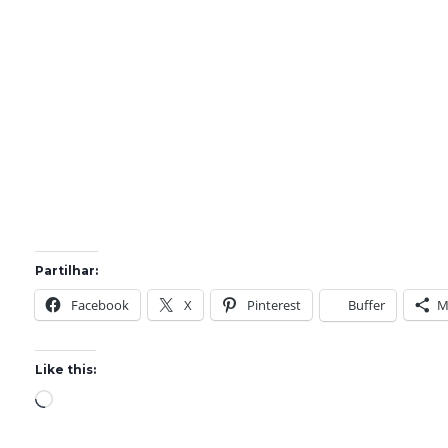
Partilhar:
Facebook
X
Pinterest
Buffer
M
Like this:
L
o