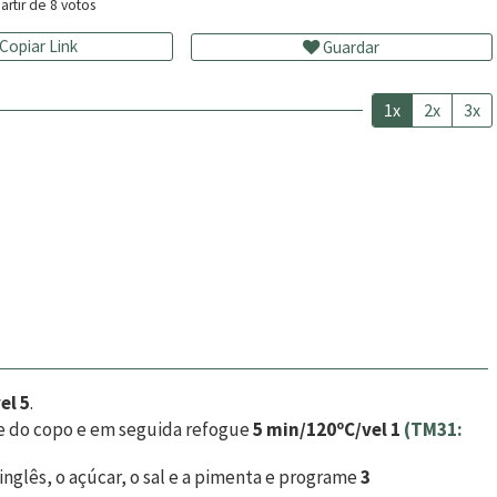
artir de
8
votos
Copiar Link
Guardar
1x
2x
3x
el 5
.
de do copo e em seguida refogue
5 min/120ºC/vel 1
(TM31:
inglês, o açúcar, o sal e a pimenta e programe
3