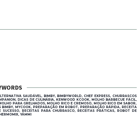
YWORDS
ERNATIVA SAUDÁVEL, BIMBY, BIMBYWORLD, CHEF EXPRESS, CHURRASCOS
OMPANION, DICAS DE CULINÁRIA, KENWOOD KCOOK, MOLHO BARBECUE FÁCIL,
MOLHO PARA GRELHADOS, MOLHO RICO E CREMOSO, MOLHO RICO EM SABOR,
AS BIMBY, MYCOOK, PREPARAÇÃO EM ROBOT, PREPARAÇÃO RÁPIDA, RECEITA
E SUCESSO, RECEITAS PARA CHURRASCO, RECEITAS PRÁTICAS, ROBOT DE
HERMOMIX, YÄMMI