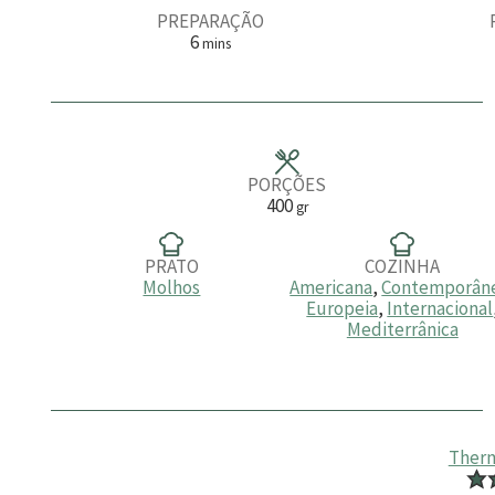
PREPARAÇÃO
m
6
mins
i
n
u
t
o
s
PORÇÕES
400
gr
PRATO
COZINHA
Molhos
Americana
,
Contemporân
Europeia
,
Internacional
Mediterrânica
Therm