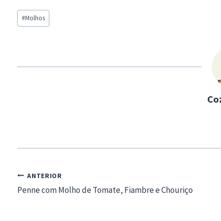
a
Post
d
#
Molhos
Tags:
i
n
g
…
Co
Navegação
ANTERIOR
de
Penne com Molho de Tomate, Fiambre e Chouriço
artigos