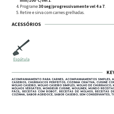
min/100ºC/vel 1
.
Programe
30 seg/progressivamente vel 4 a 7
.
Retire e sirva com carnes grelhadas.
ACESSÓRIOS
Espátula
KE
ACOMPANHAMENTO PARA CARNES, ACOMPANHAMENTOS SIMPLES, ALT
CASEIROS, CHURRASCOS PERFEITOS, COZINHA CRIATIVA, CUISINE C
MOLHO CASEIRO, MOLHO CASEIRO SIMPLES, MOLHO DE CHURRASCO, 
MOLHOS VERSÁTEIS, MONSIEUR CUISINE, MOULINEX, MUNDO RECEIT
FÁCIL, RECEITAS COM ROBOT, RECEITAS DE MOLHOS, RECEITAS D
COZINHA, SABOR AGRIDOCE, SABOR CASEIRO, SEM CONSERVANTES, T