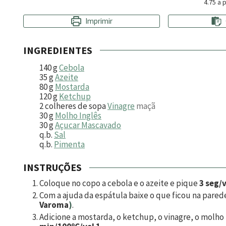
4.75
a p
Imprimir
INGREDIENTES
140
g
Cebola
35
g
Azeite
80
g
Mostarda
120
g
Ketchup
2
colheres de sopa
Vinagre
maçã
30
g
Molho Inglês
30
g
Açucar Mascavado
q.b.
Sal
q.b.
Pimenta
INSTRUÇÕES
Coloque no copo a cebola e o azeite e pique
3 seg/v
Com a ajuda da espátula baixe o que ficou na pare
Varoma
)
.
Adicione a mostarda, o ketchup, o vinagre, o molho 