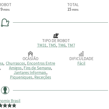
ROBOT
TOTAL
m
m
9
15
mins
mins
i
i
n
n
u
u
t
t
o
o
s
s
TIPO DE ROBOT
TM31
,
TM5
,
TM6
,
TM7
OCASIÃO
DIFICULDADE
ea
,
Churrascos
,
Encontros Entre
Fácil
,
Amigos
,
Fins de Semana
,
Jantares Informais
,
Piqueniques
,
Receções
omix Brasil