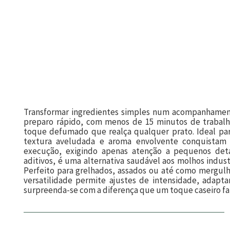
Transformar ingredientes simples num acompanhamento 
preparo rápido, com menos de 15 minutos de trabalho
toque defumado que realça qualquer prato. Ideal par
textura aveludada e aroma envolvente conquistam à
execução, exigindo apenas atenção a pequenos det
aditivos, é uma alternativa saudável aos molhos industr
Perfeito para grelhados, assados ou até como mergulh
versatilidade permite ajustes de intensidade, adapt
surpreenda-se com a diferença que um toque caseiro fa