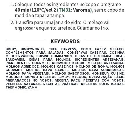
Coloque todos os ingredientes no copo e programe
40 min/120ºC/vel 2
(TM31:
Varoma
)
, sem o copo de
medida a tapar a tampa.
Transfira para uma jarra de vidro. O melaço vai
engrossar enquanto arrefece. Guardar no frio.
KEYWORDS
BIMBY, BIMBYWORLD, CHEF EXPRESS, COMO FAZER MELAÇO,
COMPLEMENTOS PARA SALADAS, CONSERVAS CASEIRAS, COZINHA
MEDITERRÂNICA, CUISINE COMPANION, DICAS DE CULINÁRIA, DICAS
SAUDÁVEIS, IDEIAS PARA MOLHOS, INGREDIENTES ARTESANAIS,
INGREDIENTES GOURMET, KENWOOD KCOOK, MELAÇO ARTESANAL,
MOLHOS AGRIDOCE, MOLHOS CASEIROS, MOLHOS DE ROMÃ, MOLHOS
GOURMET, MOLHOS PARA CARNES, MOLHOS PARA SOBREMESAS,
MOLHOS PARA VEGETAIS, MOLHOS SABOROSOS, MONSIEUR CUISINE,
MOULINEX, MUNDO RECEITAS BIMBY, MYCOOK, PREPARAÇÃO FÁCIL,
PREPARAÇÕES NO ROBOT, RECEITA FÁCIL, RECEITAS COM ROBOT,
RECEITAS NATURAIS, RECEITAS PRÁTICAS, RECEITAS SOFISTICADAS,
THERMOMIX, YÄMMI