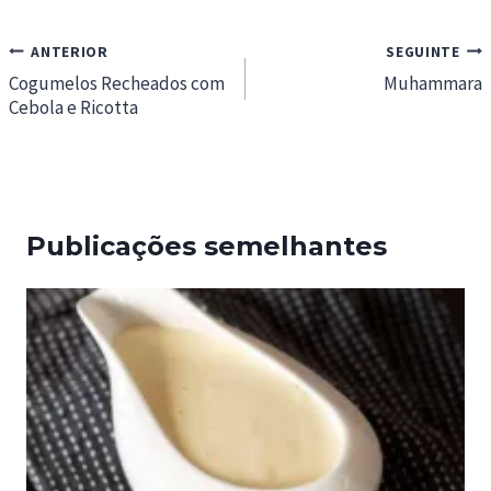
Navegação
ANTERIOR
SEGUINTE
de
Cogumelos Recheados com
Muhammara
Cebola e Ricotta
artigos
Publicações semelhantes