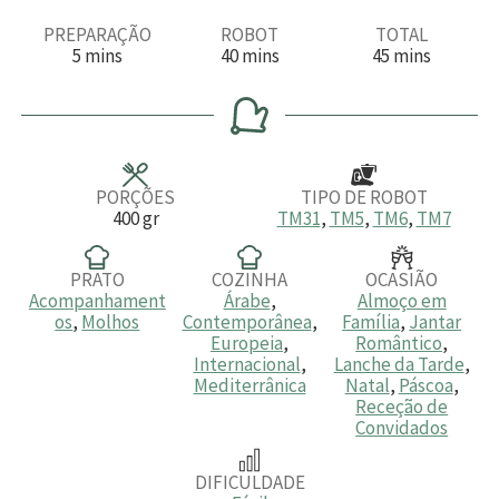
PREPARAÇÃO
ROBOT
TOTAL
m
m
m
5
mins
40
mins
45
mins
i
i
i
n
n
n
u
u
u
t
t
t
o
o
o
s
s
s
PORÇÕES
TIPO DE ROBOT
400
gr
TM31
,
TM5
,
TM6
,
TM7
PRATO
COZINHA
OCASIÃO
Acompanhament
Árabe
,
Almoço em
os
,
Molhos
Contemporânea
,
Família
,
Jantar
Europeia
,
Romântico
,
Internacional
,
Lanche da Tarde
,
Mediterrânica
Natal
,
Páscoa
,
Receção de
Convidados
DIFICULDADE