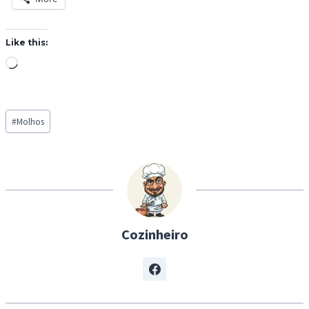
Like this:
L
o
a
Post
d
#
Molhos
Tags:
i
n
g
…
Cozinheiro