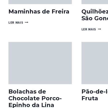
Maminhas de Freira
Quilhõe
São Gon
MAMINHAS
LER MAIS
DE
QUILH
LER MAIS
FREIRA
DE
SÃO
GONÇA
Bolachas de
Pão-de-l
Chocolate Porco-
Fruta
Epinho da Lina