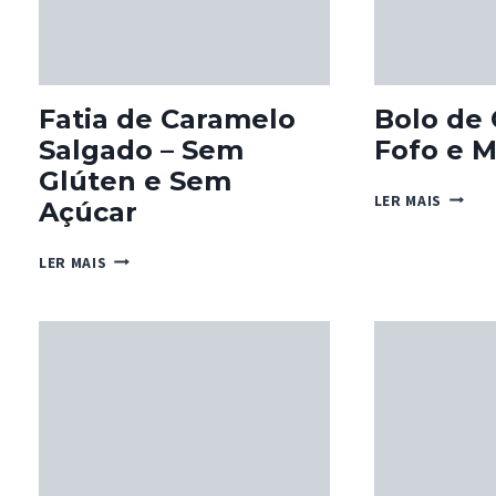
Fatia de Caramelo
Bolo de
Salgado – Sem
Fofo e M
Glúten e Sem
BOLO
LER MAIS
Açúcar
DE
CENOU
FATIA
LER MAIS
FOFO
DE
E
CARAMELO
MACIO
SALGADO
–
SEM
GLÚTEN
E
SEM
AÇÚCAR