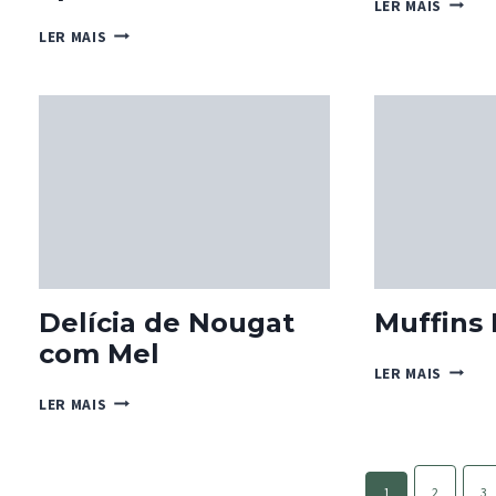
PÃO-
LER MAIS
DE-
BOLACHAS
LER MAIS
LÓ
DE
RÁPID
CHOCOLATE
DE
PORCO-
FRUTA
EPINHO
DA
LINA
Delícia de Nougat
Muffins
com Mel
MUFFI
LER MAIS
BANOF
DELÍCIA
LER MAIS
DE
NOUGAT
COM
Page
MEL
1
2
3