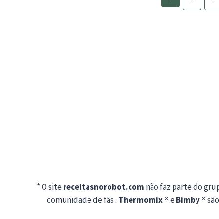
navigation
* O site
receitasnorobot.com
não faz parte do gr
comunidade de fãs .
Thermomix ®
e
Bimby ®
são