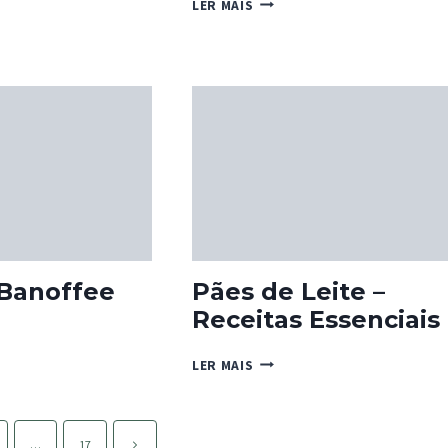
BOLEIMA
LER MAIS
DE
MAÇÃ
O
E
CANELA
 Banoffee
Pães de Leite –
Receitas Essenciais
NS
FEE
PÃES
LER MAIS
DE
LEITE
–
RECEITAS
Página
…
17