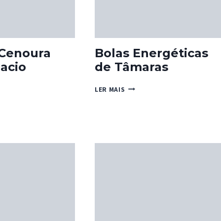
 Cenoura
Bolas Energéticas
acio
de Tâmaras
BOLAS
LER MAIS
ENERGÉTICAS
RA
DE
TÂMARAS