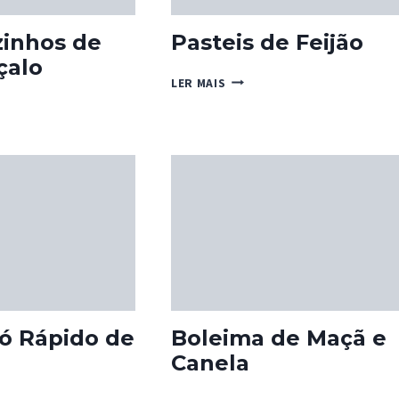
zinhos de
Pasteis de Feijão
çalo
PASTEIS
LER MAIS
DE
ÕEZINHOS
FEIJÃO
LO
ó Rápido de
Boleima de Maçã e
Canela