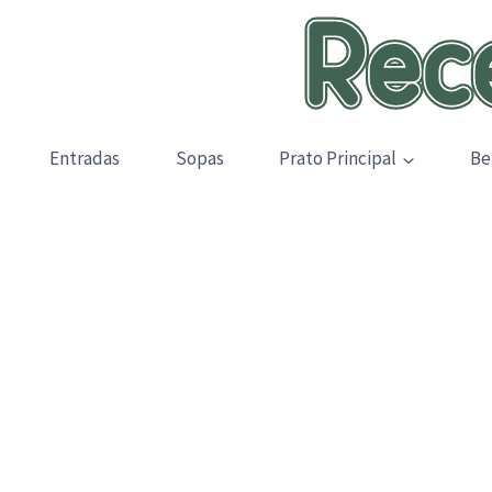
Skip
to
content
Entradas
Sopas
Prato Principal
Be