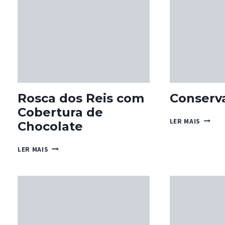
Rosca dos Reis com
Conserva
Cobertura de
CONSE
LER MAIS
Chocolate
DE
CEREJ
ROSCA
LER MAIS
DOS
REIS
COM
COBERTURA
DE
CHOCOLATE