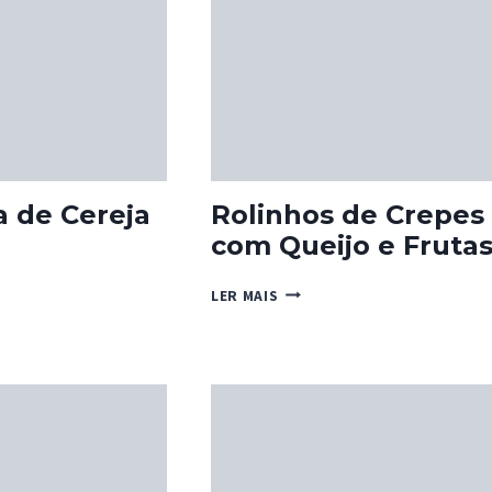
 de Cereja
Rolinhos de Crepes
com Queijo e Fruta
RVA
ROLINHOS
LER MAIS
A
DE
CREPES
COM
QUEIJO
E
FRUTAS