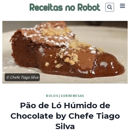
Skip
to
content
© Chefe Tiago Silva
BOLOS
|
SOBREMESAS
Pão de Ló Húmido de
Chocolate by Chefe Tiago
Silva