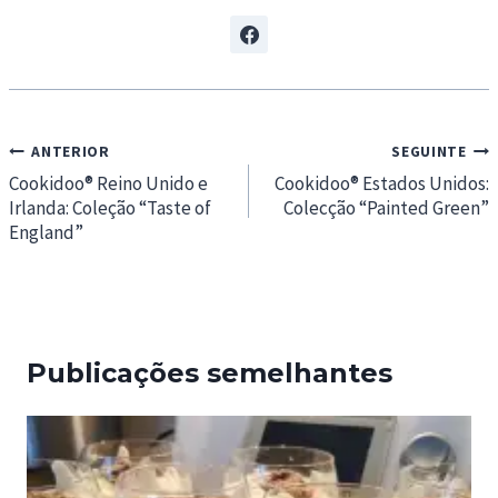
Navegação
ANTERIOR
SEGUINTE
de
Cookidoo® Reino Unido e
Cookidoo® Estados Unidos:
Irlanda: Coleção “Taste of
Colecção “Painted Green”
artigos
England”
Publicações semelhantes