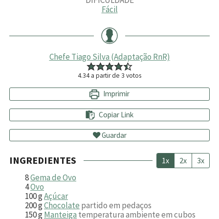
DIFICULDADE
Fácil
Chefe Tiago Silva (Adaptação RnR)
4.34
a partir de
3
votos
Imprimir
Copiar Link
Guardar
INGREDIENTES
1x
2x
3x
8
Gema de Ovo
4
Ovo
100
g
Açúcar
200
g
Chocolate
partido em pedaços
150
g
Manteiga
temperatura ambiente em cubos