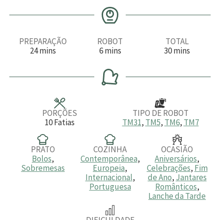
PREPARAÇÃO
ROBOT
TOTAL
m
m
m
24
mins
6
mins
30
mins
i
i
i
n
n
n
u
u
u
t
t
t
o
o
o
s
s
s
PORÇÕES
TIPO DE ROBOT
10
Fatias
TM31
,
TM5
,
TM6
,
TM7
PRATO
COZINHA
OCASIÃO
Bolos
,
Contemporânea
,
Aniversários
,
Sobremesas
Europeia
,
Celebrações
,
Fim
Internacional
,
de Ano
,
Jantares
Portuguesa
Românticos
,
Lanche da Tarde