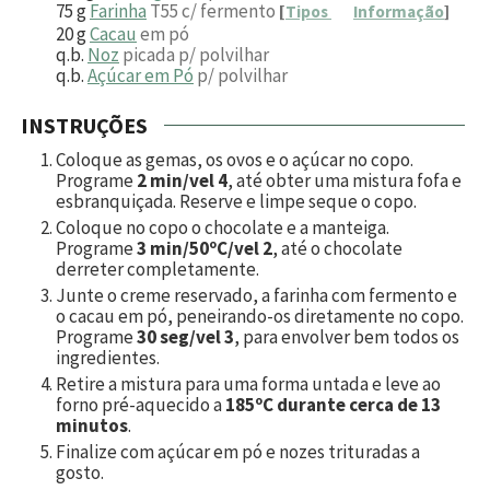
75
g
Farinha
T55 c/ fermento
[
Tipos
Informação
]
20
g
Cacau
em pó
q.b.
Noz
picada p/ polvilhar
q.b.
Açúcar em Pó
p/ polvilhar
INSTRUÇÕES
Coloque as gemas, os ovos e o açúcar no copo.
Programe
2 min/vel 4
, até obter uma mistura fofa e
esbranquiçada. Reserve e limpe seque o copo.
Coloque no copo o chocolate e a manteiga.
Programe
3 min/50ºC/vel 2
, até o chocolate
derreter completamente.
Junte o creme reservado, a farinha com fermento e
o cacau em pó, peneirando-os diretamente no copo.
Programe
30 seg/vel 3
, para envolver bem todos os
ingredientes.
Retire a mistura para uma forma untada e leve ao
forno pré-aquecido a
185ºC durante cerca de 13
minutos
.
Finalize com açúcar em pó e nozes trituradas a
gosto.