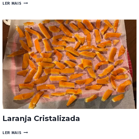
SUMO
LER MAIS
DE
CASCA
DE
ANANÁS
Laranja Cristalizada
LARANJA
LER MAIS
CRISTALIZADA