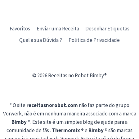
Favoritos
Enviar uma Receita
Desenhar Etiquetas
Qual a sua Dúvida ?
Politica de Privacidade
© 2026 Receitas no Robot Bimby®
* O site
receitasnorobot.com
não faz parte do grupo
Vorwerk, não é em nenhuma maneira associado com a marca
Bimby ®
. Este site é um simples blog de ajuda para a
comunidade de fãs .
Thermomix ®
e
Bimby ®
são marcas
comerciais registadas da Vorwerk. Este site não é de forma