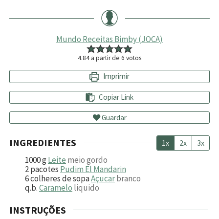
Mundo Receitas Bimby (JOCA)
4.84
a partir de
6
votos
Imprimir
Copiar Link
Guardar
INGREDIENTES
1x
2x
3x
1000
g
Leite
meio gordo
2
pacotes
Pudim El Mandarin
6
colheres de sopa
Açucar
branco
q.b.
Caramelo
liquido
INSTRUÇÕES