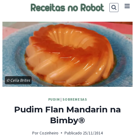
Skip
to
content
© Celia Brites
PUDIM
|
SOBREMESAS
Pudim Flan Mandarin na
Bimby®
Por
Cozinheiro
Publicado
25/11/2014