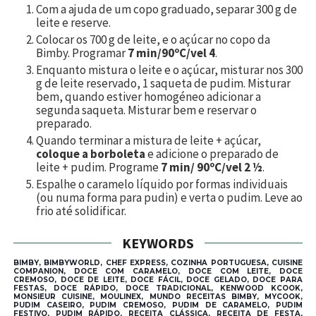
Com a ajuda de um copo graduado, separar
300
g de
leite e reserve.
Colocar os
700
g de leite, e o açúcar no copo da
Bimby. Programar
7 min/90ºC/vel 4
.
Enquanto mistura o leite e o açúcar, misturar nos
300
g de leite reservado,
1
saqueta de pudim. Misturar
bem, quando estiver homogéneo adicionar a
segunda saqueta. Misturar bem e reservar o
preparado.
Quando terminar a mistura de leite + açúcar,
coloque a borboleta
e adicione o preparado de
leite + pudim. Programe
7 min/ 90ºC/vel 2 ½
.
Espalhe o caramelo líquido por formas individuais
(ou numa forma para pudin) e verta o pudim. Leve ao
frio até solidificar.
KEYWORDS
BIMBY, BIMBYWORLD, CHEF EXPRESS, COZINHA PORTUGUESA, CUISINE
COMPANION, DOCE COM CARAMELO, DOCE COM LEITE, DOCE
CREMOSO, DOCE DE LEITE, DOCE FÁCIL, DOCE GELADO, DOCE PARA
FESTAS, DOCE RÁPIDO, DOCE TRADICIONAL, KENWOOD KCOOK,
MONSIEUR CUISINE, MOULINEX, MUNDO RECEITAS BIMBY, MYCOOK,
PUDIM CASEIRO, PUDIM CREMOSO, PUDIM DE CARAMELO, PUDIM
FESTIVO, PUDIM RÁPIDO, RECEITA CLÁSSICA, RECEITA DE FESTA,