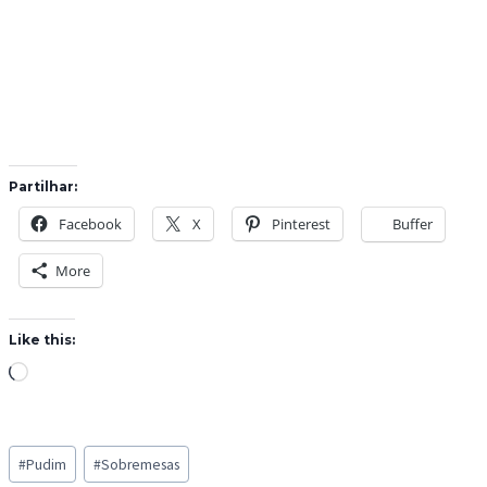
Partilhar:
Facebook
X
Pinterest
Buffer
More
Like this:
L
o
a
Post
d
#
Pudim
#
Sobremesas
Tags: