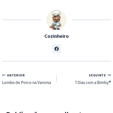
i
n
g
…
Cozinheiro
Navegação
ANTERIOR
SEGUINTE
de
Lombo de Porco na Varoma
7 Dias com a Bimby®
artigos