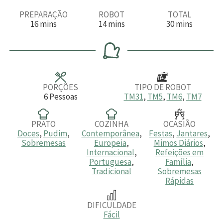
PREPARAÇÃO
ROBOT
TOTAL
m
m
m
16
mins
14
mins
30
mins
i
i
i
n
n
n
u
u
u
t
t
t
o
o
o
s
s
s
PORÇÕES
TIPO DE ROBOT
6
Pessoas
TM31
,
TM5
,
TM6
,
TM7
PRATO
COZINHA
OCASIÃO
Doces
,
Pudim
,
Contemporânea
,
Festas
,
Jantares
,
Sobremesas
Europeia
,
Mimos Diários
,
Internacional
,
Refeições em
Portuguesa
,
Família
,
Tradicional
Sobremesas
Rápidas
DIFICULDADE
Fácil