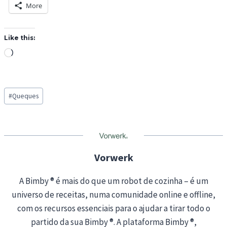
More
Like this:
L
o
a
Post
d
#
Queques
Tags:
i
n
g
…
Vorwerk
A Bimby ® é mais do que um robot de cozinha – é um
universo de receitas, numa comunidade online e offline,
com os recursos essenciais para o ajudar a tirar todo o
partido da sua Bimby ®. A plataforma Bimby ®,