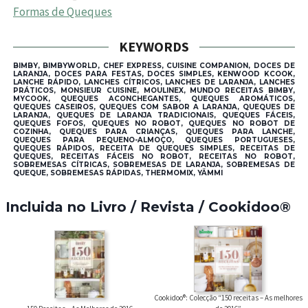
Formas de Queques
KEYWORDS
BIMBY, BIMBYWORLD, CHEF EXPRESS, CUISINE COMPANION, DOCES DE
LARANJA, DOCES PARA FESTAS, DOCES SIMPLES, KENWOOD KCOOK,
LANCHE RÁPIDO, LANCHES CÍTRICOS, LANCHES DE LARANJA, LANCHES
PRÁTICOS, MONSIEUR CUISINE, MOULINEX, MUNDO RECEITAS BIMBY,
MYCOOK, QUEQUES ACONCHEGANTES, QUEQUES AROMÁTICOS,
QUEQUES CASEIROS, QUEQUES COM SABOR A LARANJA, QUEQUES DE
LARANJA, QUEQUES DE LARANJA TRADICIONAIS, QUEQUES FÁCEIS,
QUEQUES FOFOS, QUEQUES NO ROBOT, QUEQUES NO ROBOT DE
COZINHA, QUEQUES PARA CRIANÇAS, QUEQUES PARA LANCHE,
QUEQUES PARA PEQUENO-ALMOÇO, QUEQUES PORTUGUESES,
QUEQUES RÁPIDOS, RECEITA DE QUEQUES SIMPLES, RECEITAS DE
QUEQUES, RECEITAS FÁCEIS NO ROBOT, RECEITAS NO ROBOT,
SOBREMESAS CÍTRICAS, SOBREMESAS DE LARANJA, SOBREMESAS DE
QUEQUE, SOBREMESAS RÁPIDAS, THERMOMIX, YÄMMI
Incluida no Livro / Revista / Cookidoo®
Cookidoo®: Colecção “150 receitas – As melhores