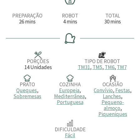
PREPARAÇÃO
ROBOT
TOTAL
m
m
m
26
mins
4
mins
30
mins
i
i
i
n
n
n
u
u
u
t
t
t
o
o
o
s
s
s
PORÇÕES
TIPO DE ROBOT
14
Unidades
TM31
,
TM5
,
TM6
,
TM7
PRATO
COZINHA
OCASIÃO
Queques
,
Europeia
,
Convívio
,
Festas
,
Sobremesas
Mediterrânea
,
Lanches
,
Portuguesa
Pequeno-
almoço
,
Piqueniques
DIFICULDADE
Fácil