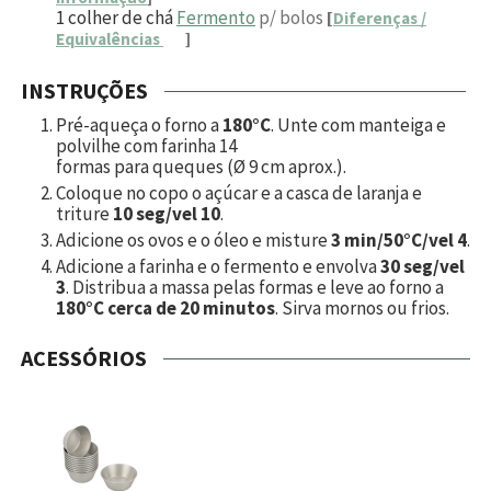
1
colher de chá
Fermento
p/ bolos
[
Diferenças /
Equivalências
]
INSTRUÇÕES
Pré-aqueça o forno a
180°C
. Unte com manteiga e
polvilhe com farinha
14
formas para queques (Ø 9 cm aprox.).
Coloque no copo o açúcar e a casca de laranja e
triture
10 seg/vel 10
.
Adicione os ovos e o óleo e misture
3 min/50°C/vel 4
.
Adicione a farinha e o fermento e envolva
30 seg/vel
3
. Distribua a massa pelas formas e leve ao forno a
180°C cerca de 20 minutos
. Sirva mornos ou frios.
ACESSÓRIOS