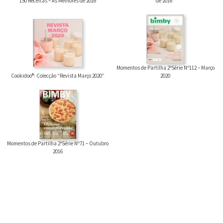
150 Receitas – As Melhores de 2016
de 2016”
Momentos de Partilha 2ªSérie Nº112 – Março
Cookidoo®: Colecção “Revista Março 2020”
2020
Momentos de Partilha 2ªSérie Nº71 – Outubro
2016