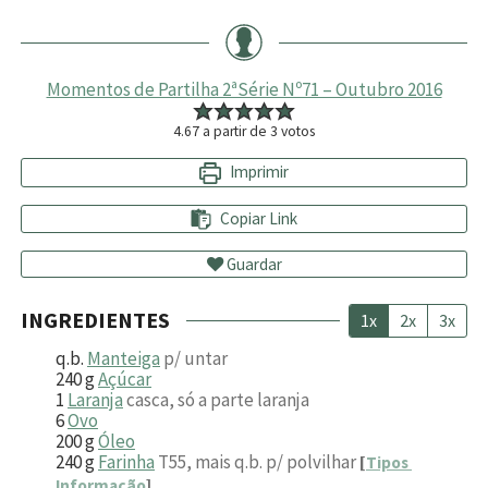
Momentos de Partilha 2ªSérie Nº71 – Outubro 2016
4.67
a partir de
3
votos
Imprimir
Copiar Link
Guardar
INGREDIENTES
1x
2x
3x
q.b.
Manteiga
p/ untar
240
g
Açúcar
1
Laranja
casca, só a parte laranja
6
Ovo
200
g
Óleo
240
g
Farinha
T55, mais q.b. p/ polvilhar
[
Tipos
Informação
]