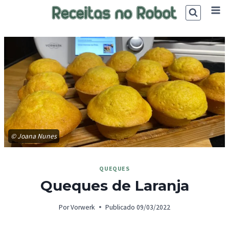
Skip
to
content
© Joana Nunes
QUEQUES
Queques de Laranja
Por
Vorwerk
Publicado
09/03/2022