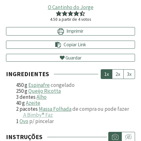
O Cantinho do Jorge
4.50
a partir de
4
votos
Imprimir
Copiar Link
Guardar
INGREDIENTES
1x
2x
3x
450
g
Espinafre
congelado
250
g
Queijo Ricotta
3
dentes
Alho
40
g
Azeite
2
pacotes
Massa Folhada
de compra ou pode fazer
A Bimby® Faz
1
Ovo
p/ pincelar
INSTRUÇÕES