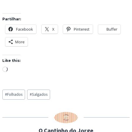
Partilhar:
Facebook
X
Pinterest
Buffer
More
Like this:
L
o
a
Post
d
#
Folhados
#
Salgados
Tags:
i
n
g
…
O Cantinho do Jorge