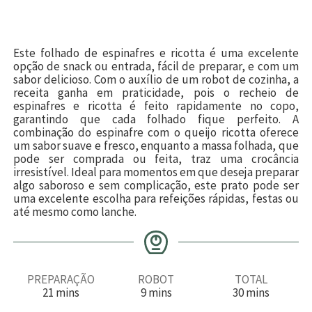
Este folhado de espinafres e ricotta é uma excelente
opção de snack ou entrada, fácil de preparar, e com um
sabor delicioso. Com o auxílio de um robot de cozinha, a
receita ganha em praticidade, pois o recheio de
espinafres e ricotta é feito rapidamente no copo,
garantindo que cada folhado fique perfeito. A
combinação do espinafre com o queijo ricotta oferece
um sabor suave e fresco, enquanto a massa folhada, que
pode ser comprada ou feita, traz uma crocância
irresistível. Ideal para momentos em que deseja preparar
algo saboroso e sem complicação, este prato pode ser
uma excelente escolha para refeições rápidas, festas ou
até mesmo como lanche.
PREPARAÇÃO
ROBOT
TOTAL
m
m
m
21
mins
9
mins
30
mins
i
i
i