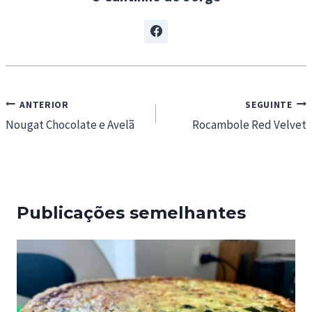
Navegação
ANTERIOR
SEGUINTE
de
Nougat Chocolate e Avelã
Rocambole Red Velvet
artigos
Publicações semelhantes