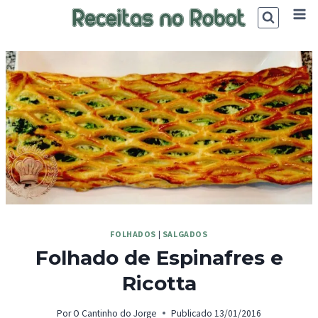
Skip
to
content
FOLHADOS
|
SALGADOS
Folhado de Espinafres e
Ricotta
Por
O Cantinho do Jorge
Publicado
13/01/2016