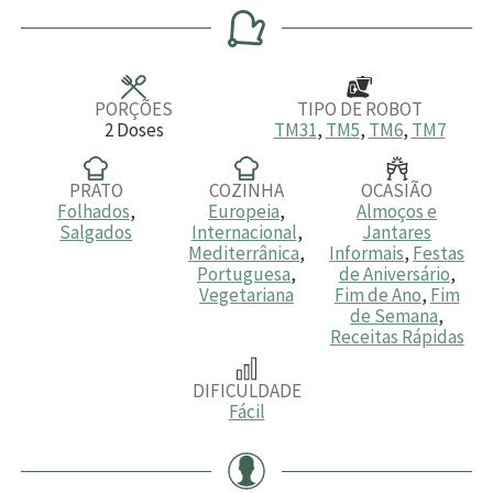
n
n
n
u
u
u
t
t
t
o
o
o
s
s
s
PORÇÕES
TIPO DE ROBOT
2
Doses
TM31
,
TM5
,
TM6
,
TM7
PRATO
COZINHA
OCASIÃO
Folhados
,
Europeia
,
Almoços e
Salgados
Internacional
,
Jantares
Mediterrânica
,
Informais
,
Festas
Portuguesa
,
de Aniversário
,
Vegetariana
Fim de Ano
,
Fim
de Semana
,
Receitas Rápidas
DIFICULDADE
Fácil