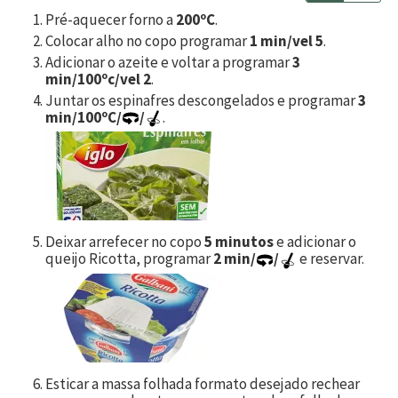
Pré-aquecer forno a
200ºC
.
Colocar alho no copo programar
1 min/vel 5
.
Adicionar o azeite e voltar a programar
3
min/100ºc/vel 2
.
Juntar os espinafres descongelados e programar
3
min/100ºC/
/
.
Deixar arrefecer no copo
5 minutos
e adicionar o
queijo Ricotta, programar
2 min/
/
e reservar.
Esticar a massa folhada formato desejado rechear