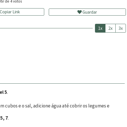
rtir de
4
votos
Copiar Link
Guardar
1x
2x
3x
el 5
.
m cubos e o sal, adicione água até cobrir os legumes e
 5, 7
.