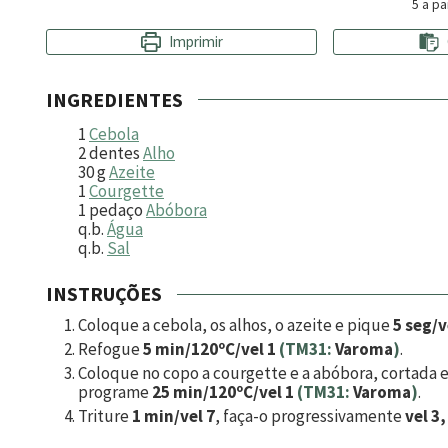
5
a pa
Imprimir
INGREDIENTES
1
Cebola
2
dentes
Alho
30
g
Azeite
1
Courgette
1
pedaço
Abóbora
q.b.
Água
q.b.
Sal
INSTRUÇÕES
Coloque a cebola, os alhos, o azeite e pique
5 seg/v
Refogue
5 min/120ºC/vel 1
(TM31:
Varoma
)
.
Coloque no copo a courgette e a abóbora, cortada e
programe
25 min/120ºC/vel 1
(TM31:
Varoma
)
.
Triture
1 min/vel 7
, faça-o progressivamente
vel 3,