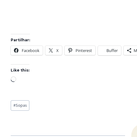
Partilhar:
Facebook
X
Pinterest
Buffer
M
Like this:
L
o
a
Post
d
#
Sopas
Tags:
i
n
g