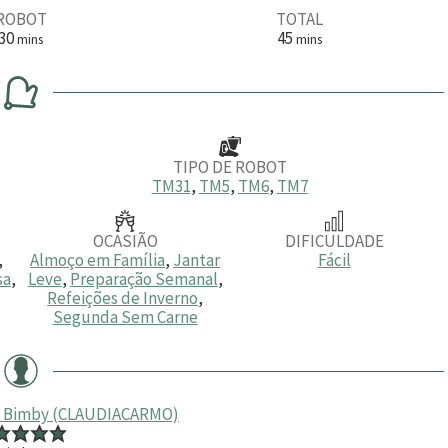
ROBOT
TOTAL
m
m
30
45
mins
mins
i
i
n
n
u
u
t
t
o
o
s
s
TIPO DE ROBOT
TM31
,
TM5
,
TM6
,
TM7
OCASIÃO
DIFICULDADE
,
Almoço em Família
,
Jantar
Fácil
sa
,
Leve
,
Preparação Semanal
,
Refeições de Inverno
,
Segunda Sem Carne
s Bimby (CLAUDIACARMO)