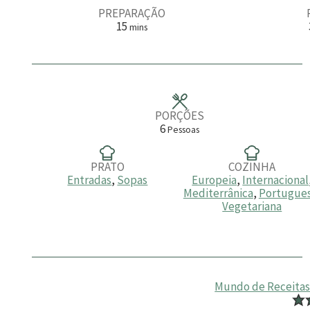
PREPARAÇÃO
m
15
mins
i
n
u
t
o
s
PORÇÕES
6
Pessoas
PRATO
COZINHA
Entradas
,
Sopas
Europeia
,
Internacional
Mediterrânica
,
Portugue
Vegetariana
Mundo de Receita