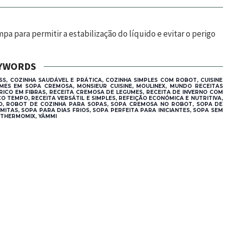
mpa para permitir a estabilização do líquido e evitar o perigo
YWORDS
SS, COZINHA SAUDÁVEL E PRÁTICA, COZINHA SIMPLES COM ROBOT, CUISINE
S EM SOPA CREMOSA, MONSIEUR CUISINE, MOULINEX, MUNDO RECEITAS
RICO EM FIBRAS, RECEITA CREMOSA DE LEGUMES, RECEITA DE INVERNO COM
O TEMPO, RECEITA VERSÁTIL E SIMPLES, REFEIÇÃO ECONÓMICA E NUTRITIVA,
TO, ROBOT DE COZINHA PARA SOPAS, SOPA CREMOSA NO ROBOT, SOPA DE
ITAS, SOPA PARA DIAS FRIOS, SOPA PERFEITA PARA INICIANTES, SOPA SEM
, THERMOMIX, YÄMMI