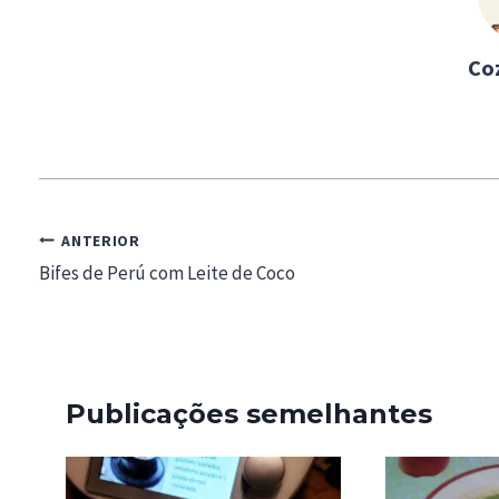
…
Co
Navegação
ANTERIOR
de
Bifes de Perú com Leite de Coco
artigos
Publicações semelhantes