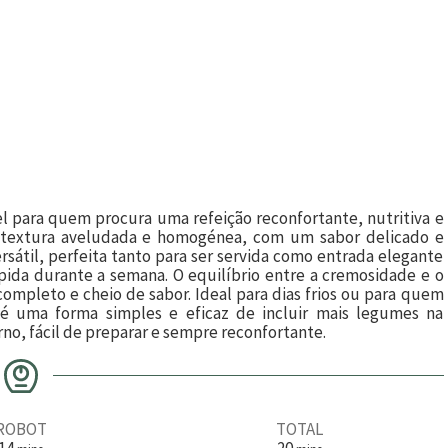
l para quem procura uma refeição reconfortante, nutritiva e
a textura aveludada e homogénea, com um sabor delicado e
rsátil, perfeita tanto para ser servida como entrada elegante
pida durante a semana. O equilíbrio entre a cremosidade e o
ompleto e cheio de sabor. Ideal para dias frios ou para quem
 é uma forma simples e eficaz de incluir mais legumes na
o, fácil de preparar e sempre reconfortante.
ROBOT
TOTAL
m
m
14
20