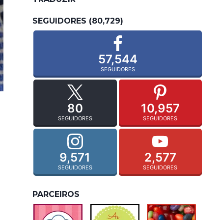
SEGUIDORES (80,729)
57,544
SEGUIDORES
80
10,957
SEGUIDORES
SEGUIDORES
9,571
2,577
SEGUIDORES
SEGUIDORES
PARCEIROS