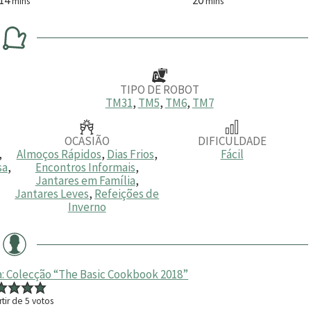
mins
mins
i
i
n
n
u
u
t
t
o
o
s
s
TIPO DE ROBOT
TM31
,
TM5
,
TM6
,
TM7
OCASIÃO
DIFICULDADE
,
Almoços Rápidos
,
Dias Frios
,
Fácil
sa
,
Encontros Informais
,
Jantares em Família
,
Jantares Leves
,
Refeições de
Inverno
a: Colecção “The Basic Cookbook 2018”
rtir de
5
votos