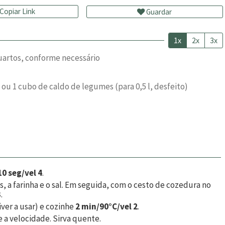
Copiar Link
Guardar
1x
2x
3x
uartos, conforme necessário
 ou 1 cubo de caldo de legumes (para 0,5 l, desfeito)
10 seg/vel 4
.
s, a farinha e o sal. Em seguida, com o cesto de cozedura no
3
.
iver a usar) e cozinhe
2 min/90°C/vel 2
.
a velocidade. Sirva quente.