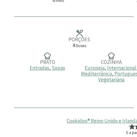
mins
i
n
u
t
o
s
PORÇÕES
4
Doses
PRATO
COZINHA
Entradas
,
Sopas
Europeia
,
Internacional
Mediterrânica
,
Portugue
Vegetariana
Cookidoo® Reino Unido e Irland
5
a pa