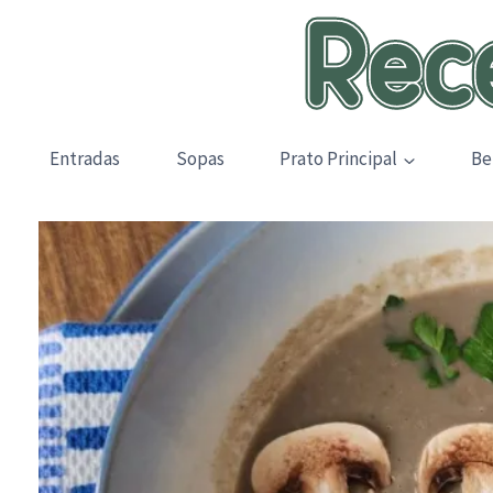
Skip
to
content
Entradas
Sopas
Prato Principal
Be