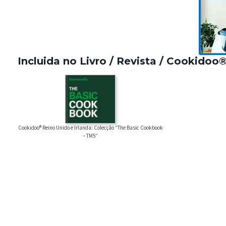
Incluida no Livro / Revista / Cookidoo
Cookidoo® Reino Unido e Irlanda: Colecção “The Basic Cookbook
– TM5”