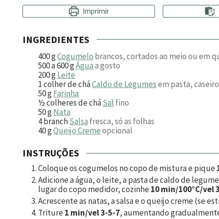
Imprimir
INGREDIENTES
400
g
Cogumelo
brancos, cortados ao meio ou em q
500 a 600
g
Água
a gosto
200
g
Leite
1
colher de chá
Caldo de Legumes
em pasta, caseiro
50
g
Farinha
½
colheres de chá
Sal
fino
50
g
Nata
4
branch
Salsa
fresca, só as folhas
40
g
Queijo Creme
opcional
INSTRUÇÕES
Coloque os cogumelos no copo de mistura e pique
Adicione a água, o leite, a pasta de caldo de legume
lugar do copo medidor, cozinhe
10 min/100°C/vel 
Acrescente as natas, a salsa e o queijo creme (se est
Triture
1 min/vel 3-5-7
, aumentando gradualmente 