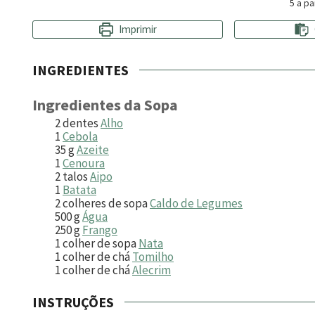
5
a pa
Imprimir
INGREDIENTES
Ingredientes da Sopa
2
dentes
Alho
1
Cebola
35
g
Azeite
1
Cenoura
2
talos
Aipo
1
Batata
2
colheres de sopa
Caldo de Legumes
500
g
Água
250
g
Frango
1
colher de sopa
Nata
1
colher de chá
Tomilho
1
colher de chá
Alecrim
INSTRUÇÕES