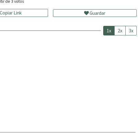
rtir de
3
votos
Copiar Link
Guardar
1x
2x
3x