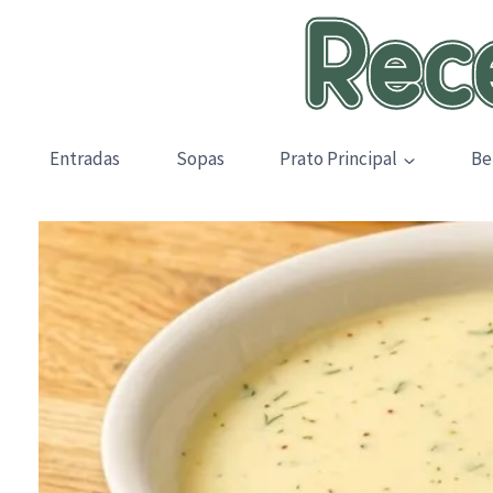
Skip
to
content
Entradas
Sopas
Prato Principal
Be