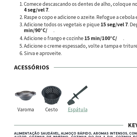
Comece descascando os dentes de alho, coloque no 
4 seg/vel 7
.
Raspe o copo e adicione o azeite. Refogue a cebola 
Adicione todos os vegetais e pique
15 seg/vel 7
. De
min/90°C/
.
Adicione o frango e cozinhe
15 min/100°C/
.
Adicione o creme espessado, volte a tampa e tritur
Sirva e aproveite.
ACESSÓRIOS
Varoma
Cesto
Espátula
KE
ALIMENTAÇÃO SAUDÁVEL, ALMOÇO RÁPIDO, AROMAS INTENSOS, CON