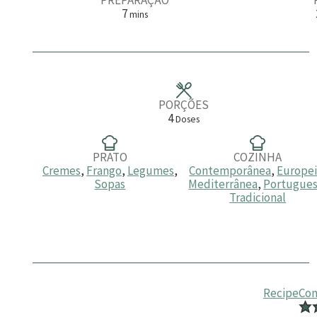
m
7
mins
i
n
u
t
o
s
PORÇÕES
4
Doses
PRATO
COZINHA
Cremes
,
Frango
,
Legumes
,
Contemporânea
,
Europe
Sopas
Mediterrânea
,
Portugue
Tradicional
RecipeCo