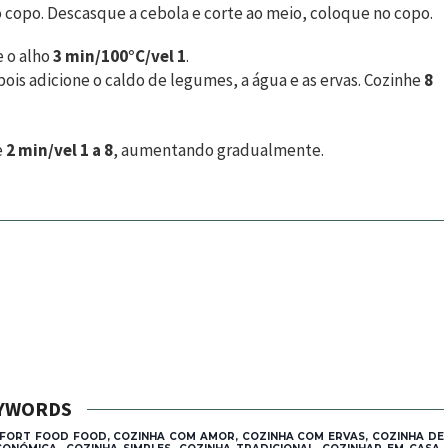
copo. Descasque a cebola e corte ao meio, coloque no copo.
e o alho
3 min/100°C/vel 1
.
pois adicione o caldo de legumes, a água e as ervas. Cozinhe
8
e
2 min/vel 1 a 8
, aumentando gradualmente.
YWORDS
FORT FOOD FOOD, COZINHA COM AMOR, COZINHA COM ERVAS, COZINHA DE