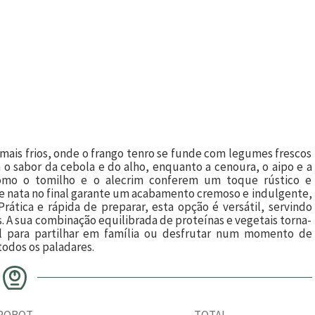
 mais frios, onde o frango tenro se funde com legumes frescos
o sabor da cebola e do alho, enquanto a cenoura, o aipo e a
omo o tomilho e o alecrim conferem um toque rústico e
de nata no final garante um acabamento cremoso e indulgente,
Prática e rápida de preparar, esta opção é versátil, servindo
. A sua combinação equilibrada de proteínas e vegetais torna-
eal para partilhar em família ou desfrutar num momento de
todos os paladares.
ROBOT
TOTAL