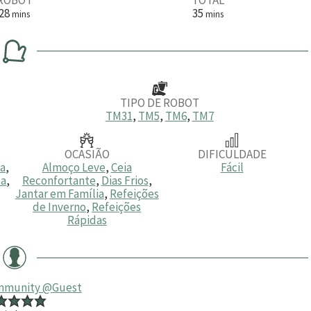
m
m
28
35
mins
mins
i
i
n
n
u
u
t
t
o
o
s
s
TIPO DE ROBOT
TM31
,
TM5
,
TM6
,
TM7
OCASIÃO
DIFICULDADE
ia
,
Almoço Leve
,
Ceia
Fácil
sa
,
Reconfortante
,
Dias Frios
,
Jantar em Família
,
Refeições
de Inverno
,
Refeições
Rápidas
mmunity @Guest