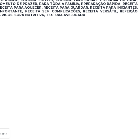
CONÓMICA, COZINHA SIMPLES, COZINHA TRADICIONAL, COZINHAR EM CASA,
 MOMENTO DE PRAZER, PARA TODA A FAMÍLIA, PREPARAÇÃO RÁPIDA, RECEITA
 RECEITA PARA AQUECER, RECEITA PARA GUARDAR, RECEITA PARA INICIANTES,
NFORTANTE, RECEITA SEM COMPLICAÇÕES, RECEITA VERSÁTIL, REFEIÇÃO
 RICOS, SOPA NUTRITIVA, TEXTURA AVELUDADA
ore