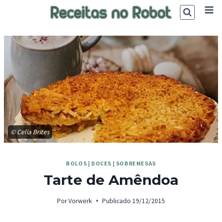
Skip
to
content
© Celia Brites
BOLOS
|
DOCES
|
SOBREMESAS
Tarte de Amêndoa
Por
Vorwerk
Publicado
19/12/2015