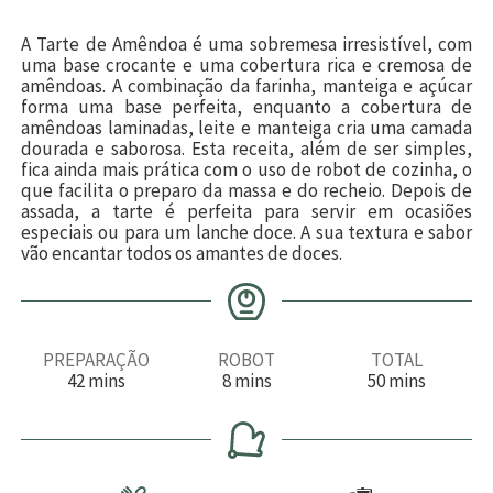
A Tarte de Amêndoa é uma sobremesa irresistível, com
uma base crocante e uma cobertura rica e cremosa de
amêndoas. A combinação da farinha, manteiga e açúcar
forma uma base perfeita, enquanto a cobertura de
amêndoas laminadas, leite e manteiga cria uma camada
dourada e saborosa. Esta receita, além de ser simples,
fica ainda mais prática com o uso de robot de cozinha, o
que facilita o preparo da massa e do recheio. Depois de
assada, a tarte é perfeita para servir em ocasiões
especiais ou para um lanche doce. A sua textura e sabor
vão encantar todos os amantes de doces.
PREPARAÇÃO
ROBOT
TOTAL
m
m
m
42
mins
8
mins
50
mins
i
i
i
n
n
n
u
u
u
t
t
t
o
o
o