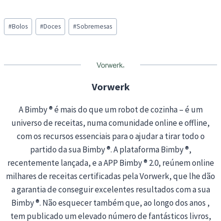
a
Post
d
#
Bolos
#
Doces
#
Sobremesas
Tags:
i
n
g
…
Vorwerk
A Bimby ® é mais do que um robot de cozinha – é um
universo de receitas, numa comunidade online e offline,
com os recursos essenciais para o ajudar a tirar todo o
partido da sua Bimby ®. A plataforma Bimby ®,
recentemente lançada, e a APP Bimby ® 2.0, reúnem online
milhares de receitas certificadas pela Vorwerk, que lhe dão
a garantia de conseguir excelentes resultados com a sua
Bimby ®. Não esquecer também que, ao longo dos anos ,
tem publicado um elevado número de fantásticos livros,