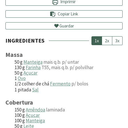
Imprimir
Copiar Link
Guardar
INGREDIENTES
1x
2x
3x
Massa
50
g
Manteiga
mais q.b. p/ untar
130
g
Farinha
T55, mais q.b. p/ polvilhar
50
g
Açucar
1
Ovo
1/2
colher de chá
Fermento
p/ bolos
1
pitada
Sal
Cobertura
150
g
Amêndoa
laminada
100
g
Açucar
100
g
Manteiga
50
g
Leite