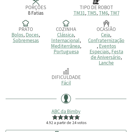
s
s
s
PORÇÕES
TIPO DE ROBOT
8
Fatias
TM31
,
TM5
,
TM6
,
TM7
PRATO
COZINHA
OCASIÃO
Bolos
,
Doces
,
Clássica
,
Ceia
,
Sobremesas
Internacional
,
Confraternização
Mediterrânea
,
,
Eventos
Portuguesa
Especiais
,
Festa
de Aniversário
,
Lanche
DIFICULDADE
Fácil
ABC da Bimby
4.92
a partir de
24
votos