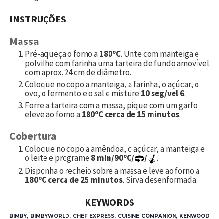
INSTRUÇÕES
Massa
Pré-aqueça o forno a
180ºC
. Unte com manteiga e
polvilhe com farinha uma tarteira de fundo amovível
com aprox. 24 cm de diâmetro.
Coloque no copo a manteiga, a farinha, o açúcar, o
ovo, o fermento e o sal e misture
10 seg/vel 6
.
Forre a tarteira com a massa, pique com um garfo
eleve ao forno a
180ºC cerca de 15 minutos
.
Cobertura
Coloque no copo a amêndoa, o açúcar, a manteiga e
o leite e programe
8 min/90ºC/
/
.
Disponha o recheio sobre a massa e leve ao forno a
180ºC cerca de 25 minutos
. Sirva desenformada.
KEYWORDS
BIMBY, BIMBYWORLD, CHEF EXPRESS, CUISINE COMPANION, KENWOOD