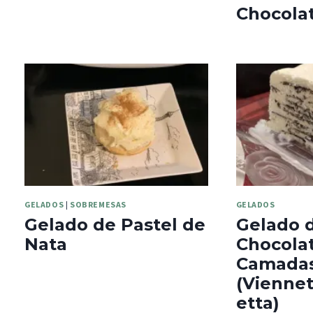
Chocola
GELADOS
|
SOBREMESAS
GELADOS
Gelado de Pastel de
Gelado 
Nata
Chocola
Camada
(Vienne
etta)