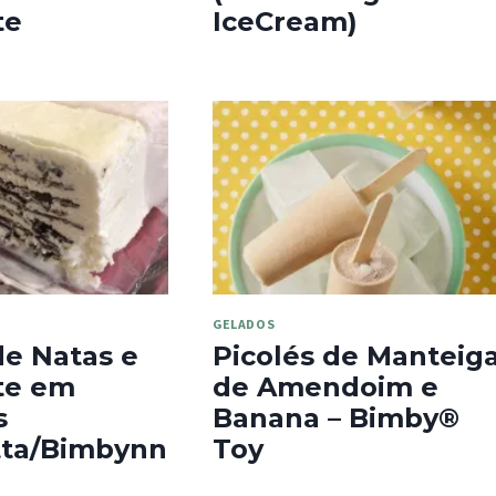
te
IceCream)
GELADOS
de Natas e
Picolés de Manteig
te em
de Amendoim e
s
Banana – Bimby®
tta/Bimbynn
Toy