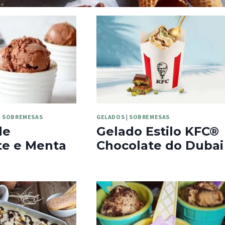
|
SOBREMESAS
GELADOS
|
SOBREMESAS
de
Gelado Estilo KFC®
te e Menta
Chocolate do Dubai