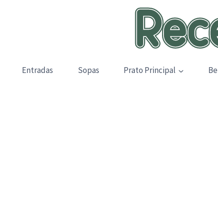
Skip
to
content
Entradas
Sopas
Prato Principal
Be