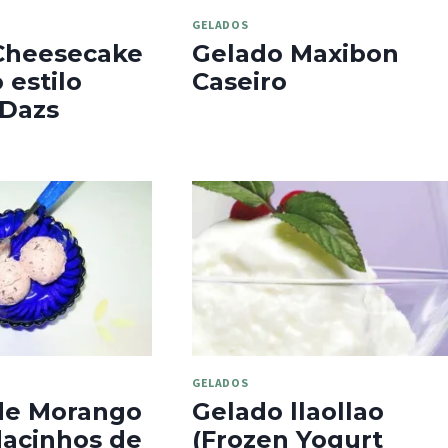
GELADOS
Cheesecake
Gelado Maxibon
estilo
Caseiro
Dazs
GELADOS
de Morango
Gelado llaollao
acinhos de
(Frozen Yogurt