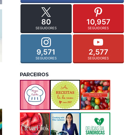
80
10,957
SEGUIDORES
SEGUIDORES
9,571
2,577
SEGUIDORES
SEGUIDORES
PARCEIROS