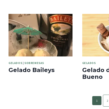
GELADOS
|
SOBREMESAS
GELADOS
Gelado Baileys
Gelado 
Bueno
Page
1
2
navigation