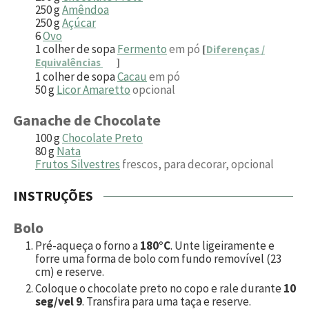
250
g
Amêndoa
250
g
Açúcar
6
Ovo
1
colher de sopa
Fermento
em pó
[
Diferenças /
Equivalências
]
1
colher de sopa
Cacau
em pó
50
g
Licor Amaretto
opcional
Ganache de Chocolate
100
g
Chocolate Preto
80
g
Nata
Frutos Silvestres
frescos, para decorar, opcional
INSTRUÇÕES
Bolo
Pré-aqueça o forno a
180°C
. Unte ligeiramente e
forre uma forma de bolo com fundo removível (23
cm) e reserve.
Coloque o chocolate preto no copo e rale durante
10
seg/vel 9
. Transfira para uma taça e reserve.