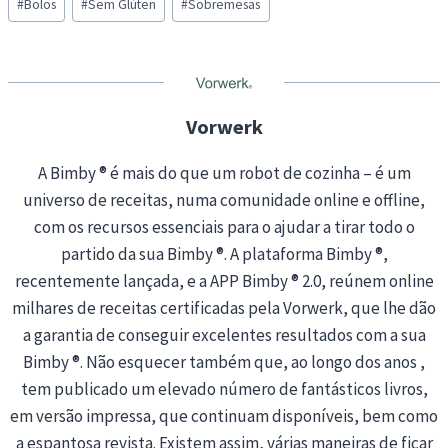
d
#
Bolos
#
Sem Glúten
#
Sobremesas
Tags:
i
n
g
…
Vorwerk
A Bimby ® é mais do que um robot de cozinha – é um
universo de receitas, numa comunidade online e offline,
com os recursos essenciais para o ajudar a tirar todo o
partido da sua Bimby ®. A plataforma Bimby ®,
recentemente lançada, e a APP Bimby ® 2.0, reúnem online
milhares de receitas certificadas pela Vorwerk, que lhe dão
a garantia de conseguir excelentes resultados com a sua
Bimby ®. Não esquecer também que, ao longo dos anos ,
tem publicado um elevado número de fantásticos livros,
em versão impressa, que continuam disponíveis, bem como
a espantosa revista. Existem assim, várias maneiras de ficar