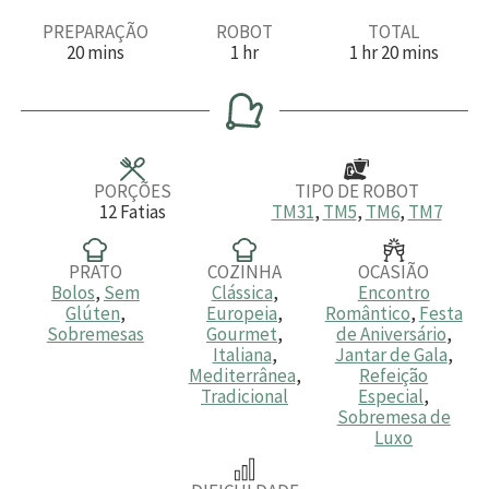
PREPARAÇÃO
ROBOT
TOTAL
m
h
h
m
20
mins
1
hr
1
hr
20
mins
i
o
o
i
n
r
r
n
u
a
a
u
t
t
o
o
s
s
PORÇÕES
TIPO DE ROBOT
12
Fatias
TM31
,
TM5
,
TM6
,
TM7
PRATO
COZINHA
OCASIÃO
Bolos
,
Sem
Clássica
,
Encontro
Glúten
,
Europeia
,
Romântico
,
Festa
Sobremesas
Gourmet
,
de Aniversário
,
Italiana
,
Jantar de Gala
,
Mediterrânea
,
Refeição
Tradicional
Especial
,
Sobremesa de
Luxo