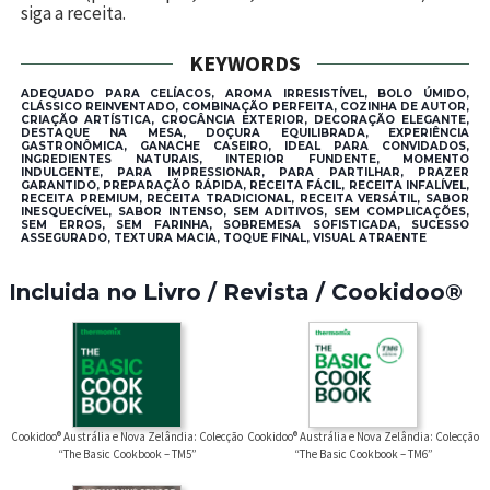
siga a receita.
KEYWORDS
ADEQUADO PARA CELÍACOS, AROMA IRRESISTÍVEL, BOLO ÚMIDO,
CLÁSSICO REINVENTADO, COMBINAÇÃO PERFEITA, COZINHA DE AUTOR,
CRIAÇÃO ARTÍSTICA, CROCÂNCIA EXTERIOR, DECORAÇÃO ELEGANTE,
DESTAQUE NA MESA, DOÇURA EQUILIBRADA, EXPERIÊNCIA
GASTRONÔMICA, GANACHE CASEIRO, IDEAL PARA CONVIDADOS,
INGREDIENTES NATURAIS, INTERIOR FUNDENTE, MOMENTO
INDULGENTE, PARA IMPRESSIONAR, PARA PARTILHAR, PRAZER
GARANTIDO, PREPARAÇÃO RÁPIDA, RECEITA FÁCIL, RECEITA INFALÍVEL,
RECEITA PREMIUM, RECEITA TRADICIONAL, RECEITA VERSÁTIL, SABOR
INESQUECÍVEL, SABOR INTENSO, SEM ADITIVOS, SEM COMPLICAÇÕES,
SEM ERROS, SEM FARINHA, SOBREMESA SOFISTICADA, SUCESSO
ASSEGURADO, TEXTURA MACIA, TOQUE FINAL, VISUAL ATRAENTE
Incluida no Livro / Revista / Cookidoo®
Cookidoo® Austrália e Nova Zelândia: Colecção
Cookidoo® Austrália e Nova Zelândia: Colecção
“The Basic Cookbook – TM5”
“The Basic Cookbook – TM6”