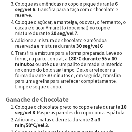
Coloque as amêndoas no copo e pique durante
6
seg/vel 6
. Transfira para a taça com o chocolate e
reserve.
Coloque o açúcar, a manteiga, os ovos, o fermento, o
cacau e o licor Amaretto (opcional) no copo e
misture durante
20 seg/vel 7
.
Adicione a mistura de chocolate e amêndoa
reservada e misture durante
30 seg/vel 6
.
Transfira a mistura para a forma preparada. Leve ao
forno, na parte central, a
180ºC durante 55 a 60
minutos
ou até que um palito de madeira inserido
no centro do bolo saia limpo. Deixe arrefecer na
forma durante 30 minutos e, em seguida, transfira
para uma grelha para arrefecer completamente.
Limpe e seque o copo.
Ganache de Chocolate
Coloque o chocolate preto no copo e rale durante
10
seg/vel 8
. Raspe as paredes do copo com a espátula.
Adicione as natas e derreta durante
2 a 3
min/50°C/vel 3
.