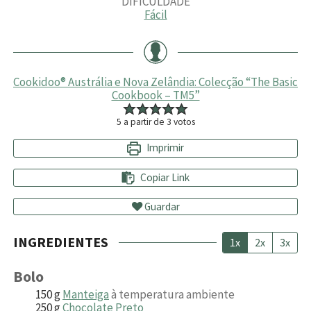
DIFICULDADE
Fácil
Cookidoo® Austrália e Nova Zelândia: Colecção “The Basic
Cookbook – TM5”
5
a partir de
3
votos
Imprimir
Copiar Link
Guardar
INGREDIENTES
1x
2x
3x
Bolo
150
g
Manteiga
à temperatura ambiente
250
g
Chocolate Preto