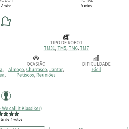
m
m
2
5
mins
mins
i
i
n
n
u
u
t
t
o
o
s
s
TIPO DE ROBOT
TM31
,
TM5
,
TM6
,
TM7
OCASIÃO
DIFICULDADE
ia
,
Almoço
,
Churrasco
,
Jantar
,
Fácil
ea
,
Petiscos
,
Reuniões
We call it Klassiker)
rtir de
4
votos