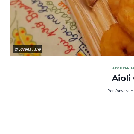
© Susana Faria
ACOMPANH
Aioli
Por
Vorwerk