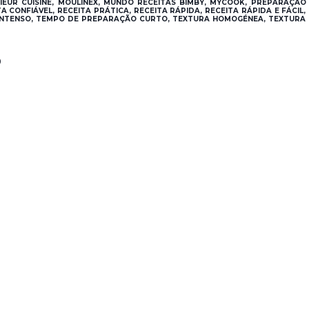
IEUR CUISINE, MOULINEX, MUNDO RECEITAS BIMBY, MYCOOK, PREPARAÇÃO
 CONFIÁVEL, RECEITA PRÁTICA, RECEITA RÁPIDA, RECEITA RÁPIDA E FÁCIL,
 INTENSO, TEMPO DE PREPARAÇÃO CURTO, TEXTURA HOMOGÉNEA, TEXTURA
®