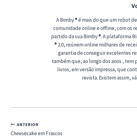
…
V
A Bimby ® é mais do que um robot de
comunidade online e offline, com os rec
partido da sua Bimby ®. A plataforma 
® 2.0, reúnem online milhares de recei
garantia de conseguir excelentes r
também que, ao longo dos anos , tem 
livros, em versão impressa, que co
revista. Existem assim, vá
Navegação
ANTERIOR
de
Cheesecake em Frascos