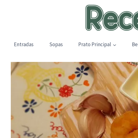
Skip
to
content
Entradas
Sopas
Prato Principal
Be