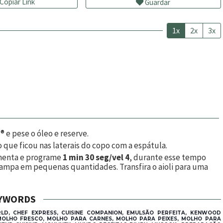
Copiar Link
Guardar
1x
2x
3x
e pese o óleo e reserve.
o que ficou nas laterais do copo com a espátula.
pimenta e programe
1 min 30 seg/vel 4
, durante esse tempo
tampa em pequenas quantidades. Transfira o aioli para uma
YWORDS
RLD, CHEF EXPRESS, CUISINE COMPANION, EMULSÃO PERFEITA, KENWOOD
OLHO FRESCO, MOLHO PARA CARNES, MOLHO PARA PEIXES, MOLHO PARA