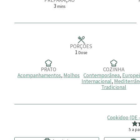
m
3
mins
i
n
u
t
o
s
PORÇÕES
1
Dose
PRATO
COZINHA
Acompanhamentos
,
Molhos
Contemporânea
,
Europe
Internacional
,
Mediterrân
Tradicional
Cookidoo (DE – 
5
a pa