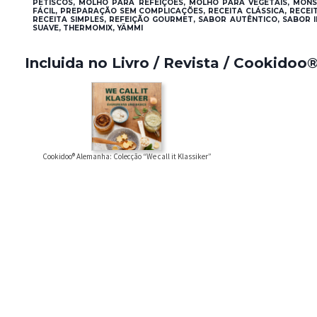
PETISCOS, MOLHO PARA REFEIÇÕES, MOLHO PARA VEGETAIS, MONS
FÁCIL, PREPARAÇÃO SEM COMPLICAÇÕES, RECEITA CLÁSSICA, RECEITA
RECEITA SIMPLES, REFEIÇÃO GOURMET, SABOR AUTÊNTICO, SABOR
SUAVE, THERMOMIX, YÄMMI
Incluida no Livro / Revista / Cookidoo
Cookidoo® Alemanha: Colecção “We call it Klassiker”