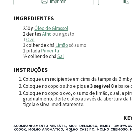
Imprimir
INGREDIENTES
250
g
Óleo de Girassol
2
dentes
Alho
ou a gosto
1
Ovo
1
colher de chá
Limão
só sumo
1
pitada
Pimenta
½
colher de chá
Sal
INSTRUÇÕES
Coloque um recipiente em cima da tampa da Bimby® 
Coloque no copo o alho e pique
3 seg/vel 8
e baixe 
Coloque no copo o ovo, o sumo de limão, o sal, a 
gradualmente deite o óleo através da abertura da 
tigela e sirva imediatamente.
KE
ACOMPANHAMENTO VERSÁTIL, AIOLI DELICIOSO, BIMBY, BIMBYWO
KCOOK, MOLHO AROMÁTICO, MOLHO CASEIRO, MOLHO CREMOSO, M