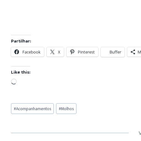
Partilhar:
Facebook
X
Pinterest
Buffer
M
Like this:
L
o
a
Post
d
#
Acompanhamentos
#
Molhos
Tags:
i
n
g