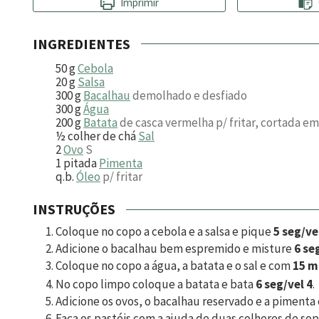
Imprimir
INGREDIENTES
50
g
Cebola
20
g
Salsa
300
g
Bacalhau
demolhado e desfiado
300
g
Água
200
g
Batata
de casca vermelha p/ fritar, cortada 
½
colher de chá
Sal
2
Ovo
S
1
pitada
Pimenta
q.b.
Óleo
p/ fritar
INSTRUÇÕES
Coloque no copo a cebola e a salsa e pique
5 seg/ve
Adicione o bacalhau bem espremido e misture
6 se
Coloque no copo a água, a batata e o sal e com
15 m
No copo limpo coloque a batata e bata
6 seg/vel 4
.
Adicione os ovos, o bacalhau reservado e a pimenta
Faça os pastéis com a ajuda de duas colheres de so