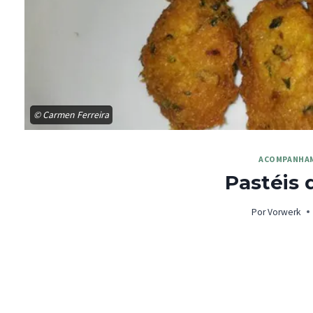
© Carmen Ferreira
ACOMPANHA
Pastéis 
Por
Vorwerk