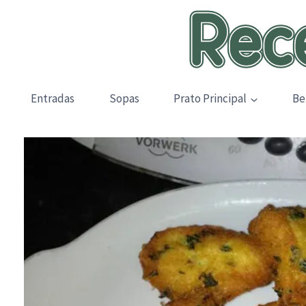
Skip
to
content
Entradas
Sopas
Prato Principal
Be