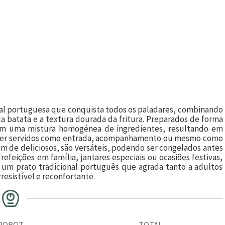
nal portuguesa que conquista todos os paladares, combinando
 batata e a textura dourada da fritura. Preparados de forma
tem uma mistura homogénea de ingredientes, resultando em
em ser servidos como entrada, acompanhamento ou mesmo como
ém de deliciosos, são versáteis, podendo ser congelados antes
refeições em família, jantares especiais ou ocasiões festivas,
um prato tradicional português que agrada tanto a adultos
resistível e reconfortante.
ROBOT
TOTAL