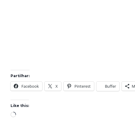
Partilhar:
Facebook
X
Pinterest
Buffer
M
Like this:
L
o
a