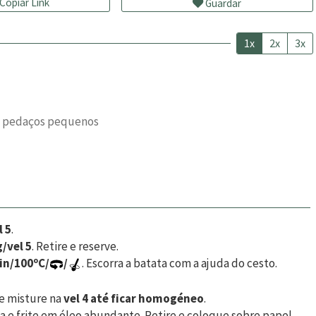
Copiar Link
Guardar
1x
2x
3x
em pedaços pequenos
l 5
.
g/vel 5
. Retire e reserve.
in/100ºC/
/
. Escorra a batata com a ajuda do cesto.
 e misture na
vel 4 até ficar homogéneo
.
pa e frite em óleo abundante. Retire e coloque sobre papel