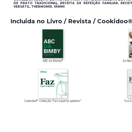
DE PRATO TRADICIONAL, RECEITA DE REFEIÇÃO FAMILIAR, RECEI
VERSÁTIL, THERMOMIX, YÄMMI
Incluida no Livro / Revista / Cookidoo
ABC da Bimby®
As Rec
Faz o
Cookidoo®: Colecção “Faz o que te apetece”