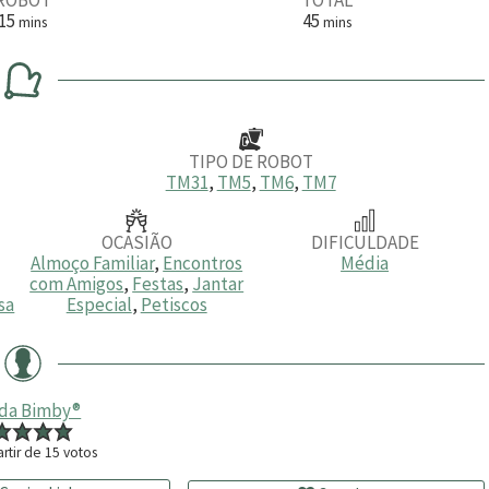
m
m
15
45
mins
mins
i
i
n
n
u
u
t
t
o
o
s
s
TIPO DE ROBOT
TM31
,
TM5
,
TM6
,
TM7
OCASIÃO
DIFICULDADE
Almoço Familiar
,
Encontros
Média
com Amigos
,
Festas
,
Jantar
sa
Especial
,
Petiscos
 da Bimby®
rtir de
15
votos