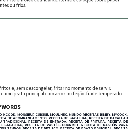
ntes ou frios.
ritos e, sem descongelar, fritar no momento de servir.
 como prato principal com arroz ou feijão-frade temperado.
YWORDS
D KCOOK, MONSIEUR CUISINE, MOULINEX, MUNDO RECEITAS BIMBY, MYCOOK,
CEITA DE ACOMPANHAMENTO, RECEITA DE BACALHAU, RECEITA DE BACALHAU
U TRADICIONAL, RECEITA DE ENTRADA, RECEITA DE FRITURA, RECEITA DE
DE BACALHAU, RECEITA DE PASTÉIS GOURMET, RECEITA DE PASTÉIS PARA
ÉIS TENROS, RECEITA DE PETISCO, RECEITA DE PRATO PRINCIPAL, RECEITA