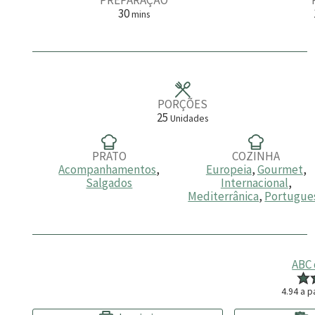
m
30
mins
i
n
u
t
o
s
PORÇÕES
25
Unidades
PRATO
COZINHA
Acompanhamentos
,
Europeia
,
Gourmet
,
Salgados
Internacional
,
Mediterrânica
,
Portugue
ABC
4.94
a pa