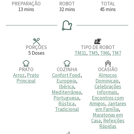
PREPARAÇÃO
ROBOT
TOTAL
m
m
m
13
mins
32
mins
45
mins
i
i
i
n
n
n
u
u
u
t
t
t
o
o
o
s
s
s
PORÇÕES
TIPO DE ROBOT
5
Doses
TM31
,
TM5
,
TM6
,
TM7
PRATO
COZINHA
OCASIÃO
Arroz
,
Prato
Confort Food
,
Almoços
Principal
Europeia
,
Dominicais
,
Ibérica
,
Celebrações
Mediterrânea
,
Informais
,
Portuguesa
,
Encontros com
Rústica
,
Amigos
,
Jantares
Tradicional
em Família
,
Maratonas em
Casa
,
Refeições
Rápidas