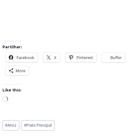
Partilhar:
Facebook
X
Pinterest
Buffer
More
Like this:
L
o
a
Post
d
#
Arroz
#
Prato Principal
Tags:
i