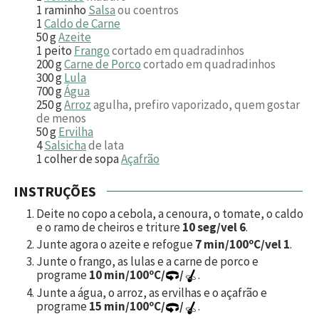
1
raminho
Salsa
ou coentros
1
Caldo de Carne
50
g
Azeite
1
peito
Frango
cortado em quadradinhos
200
g
Carne de Porco
cortado em quadradinhos
300
g
Lula
700
g
Água
250
g
Arroz
agulha, prefiro vaporizado, quem gostar
de menos
50
g
Ervilha
4
Salsicha
de lata
1
colher de sopa
Açafrão
INSTRUÇÕES
Deite no copo a cebola, a cenoura, o tomate, o caldo
e o ramo de cheiros e triture
10 seg/vel 6
.
Junte agora o azeite e refogue
7 min/100ºC/vel 1
.
Junte o frango, as lulas e a carne de porco e
programe
10 min/100ºC/
/
.
Junte a água, o arroz, as ervilhas e o açafrão e
programe
15 min/100ºC/
/
.