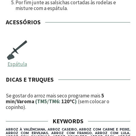
Por fim junte as salsichas cortadas às rodelas e
misture com a espátula.
ACESSÓRIOS
Espátula
DICAS E TRUQUES
Se gostar do arroz mais seco programe mais
5
min/Varoma
(TM5/TM6:
120ºC
)
(sem colocar o
copinho).
KEYWORDS
ARROZ À VALÊNCIANA, ARROZ CASEIRO, ARROZ COM CARNE E PEIXE,
ARROZ COM ERVILHAS, ARROZ COM FRANGO, ARROZ COM LULA,