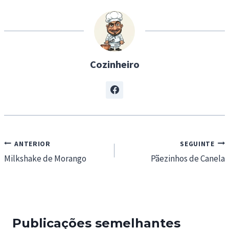
n
g
…
Cozinheiro
Navegação
ANTERIOR
SEGUINTE
de
Milkshake de Morango
Pãezinhos de Canela
artigos
Publicações semelhantes