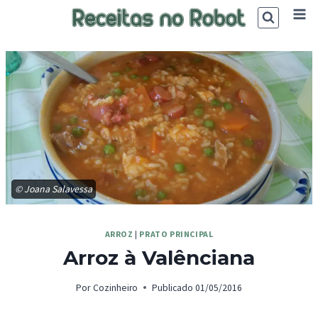
Skip
to
content
© ‎Joana Salavessa
ARROZ
|
PRATO PRINCIPAL
Arroz à Valênciana
Por
Cozinheiro
Publicado
01/05/2016