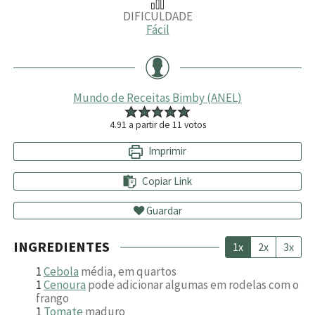
DIFICULDADE
Fácil
Mundo de Receitas Bimby (ANEL)
4.91
a partir de
11
votos
Imprimir
Copiar Link
Guardar
INGREDIENTES
1x
2x
3x
1
Cebola
média, em quartos
1
Cenoura
pode adicionar algumas em rodelas com o
frango
1
Tomate
maduro