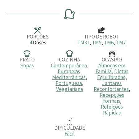
i
i
i
n
n
n
u
u
u
t
t
t
o
o
o
s
s
s
PORÇÕES
TIPO DE ROBOT
4
Doses
TM31
,
TM5
,
TM6
,
TM7
PRATO
COZINHA
OCASIÃO
Sopas
Contemporânea
,
Almoços em
Europeias
,
Família
,
Dietas
Mediterrânicas
,
Equilibradas
,
Portuguesa
,
Jantares
Vegetariana
Reconfortantes
,
Recepções
Formais
,
Refeições
Rápidas
DIFICULDADE
Fácil