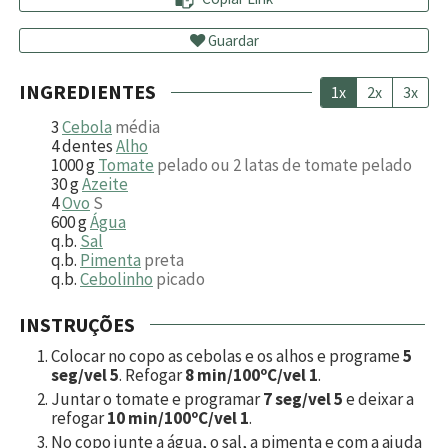
Guardar
INGREDIENTES
1x
2x
3x
3
Cebola
média
4
dentes
Alho
1000
g
Tomate
pelado ou 2 latas de tomate pelado
30
g
Azeite
4
Ovo
S
600
g
Água
q.b.
Sal
q.b.
Pimenta
preta
q.b.
Cebolinho
picado
INSTRUÇÕES
Colocar no copo as cebolas e os alhos e programe
5
seg/vel 5
. Refogar
8 min/100ºC/vel 1
.
Juntar o tomate e programar
7 seg/vel 5
e deixar a
refogar
10 min/100ºC/vel 1
.
No copo junte a água, o sal, a pimenta e com a ajuda