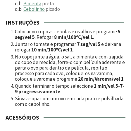
q.b.
Pimenta
preta
q.b.
Cebolinho
picado
INSTRUÇÕES
Colocar no copo as cebolas e os alhos e programe
5
seg/vel 5
. Refogar
8 min/100ºC/vel 1
.
Juntar o tomate e programar
7 seg/vel 5
e deixar a
refogar
10 min/100ºC/vel 1
.
No copo junte a água, o sal, a pimenta e com a ajuda
do copo de medida, forre-o com película aderente e
parta o ovo para dentro da película, repita o
processo para cada ovo, coloque-os na varoma,
coloque a varoma e programe
20 min/Varoma/vel 1
.
Quando terminar o tempo seleccione
1 min/vel 5-7-
9 progressivamente
.
Sirva a sopa com um ovo em cada prato e polvilhada
com o cebolinho.
ACESSÓRIOS