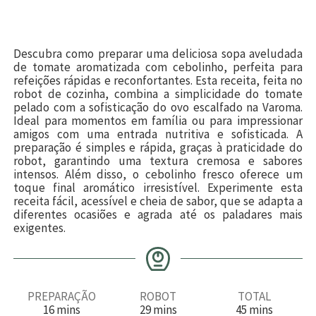
Descubra como preparar uma deliciosa sopa aveludada
de tomate aromatizada com cebolinho, perfeita para
refeições rápidas e reconfortantes. Esta receita, feita no
robot de cozinha, combina a simplicidade do tomate
pelado com a sofisticação do ovo escalfado na Varoma.
Ideal para momentos em família ou para impressionar
amigos com uma entrada nutritiva e sofisticada. A
preparação é simples e rápida, graças à praticidade do
robot, garantindo uma textura cremosa e sabores
intensos. Além disso, o cebolinho fresco oferece um
toque final aromático irresistível. Experimente esta
receita fácil, acessível e cheia de sabor, que se adapta a
diferentes ocasiões e agrada até os paladares mais
exigentes.
PREPARAÇÃO
ROBOT
TOTAL
m
m
m
16
mins
29
mins
45
mins