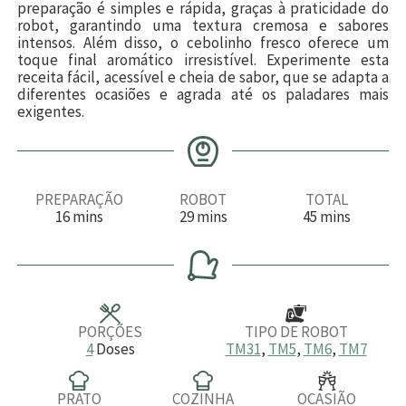
preparação é simples e rápida, graças à praticidade do
robot, garantindo uma textura cremosa e sabores
intensos. Além disso, o cebolinho fresco oferece um
toque final aromático irresistível. Experimente esta
receita fácil, acessível e cheia de sabor, que se adapta a
diferentes ocasiões e agrada até os paladares mais
exigentes.
PREPARAÇÃO
ROBOT
TOTAL
m
m
m
16
mins
29
mins
45
mins
i
i
i
n
n
n
u
u
u
t
t
t
o
o
o
s
s
s
PORÇÕES
TIPO DE ROBOT
4
Doses
TM31
,
TM5
,
TM6
,
TM7
PRATO
COZINHA
OCASIÃO