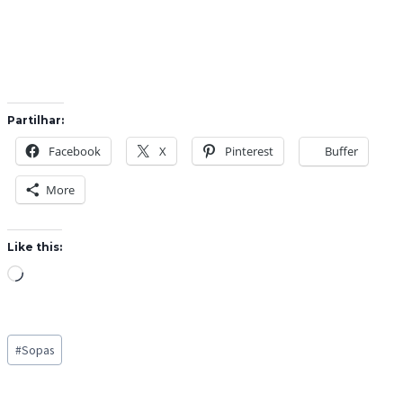
Partilhar:
Facebook
X
Pinterest
Buffer
More
Like this:
L
o
a
Post
d
#
Sopas
Tags:
i
n