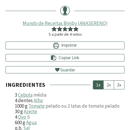
Mundo de Receitas Bimby (ANASERENO)
5
a partir de
4
votos
Imprimir
Copiar Link
Guardar
INGREDIENTES
1x
2x
3x
3
Cebola
média
4
dentes
Alho
1000
g
Tomate
pelado ou 2 latas de tomate pelado
30
g
Azeite
4
Ovo
S
600
g
Água
q.b.
Sal