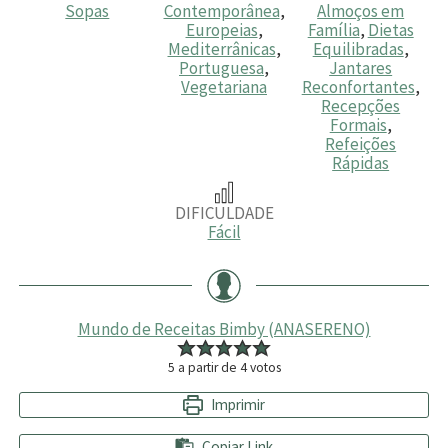
Sopas
Contemporânea
,
Almoços em
Europeias
,
Família
,
Dietas
Mediterrânicas
,
Equilibradas
,
Portuguesa
,
Jantares
Vegetariana
Reconfortantes
,
Recepções
Formais
,
Refeições
Rápidas
DIFICULDADE
Fácil
Mundo de Receitas Bimby (ANASERENO)
5
a partir de
4
votos
Imprimir
Copiar Link