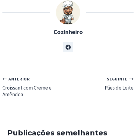
g
…
Cozinheiro
Navegação
ANTERIOR
SEGUINTE
de
Croissant com Creme e
Pães de Leite
Amêndoa
artigos
Publicações semelhantes