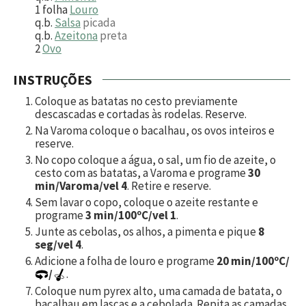
1
folha
Louro
q.b.
Salsa
picada
q.b.
Azeitona
preta
2
Ovo
INSTRUÇÕES
Coloque as batatas no cesto previamente
descascadas e cortadas às rodelas. Reserve.
Na Varoma coloque o bacalhau, os ovos inteiros e
reserve.
No copo coloque a água, o sal, um fio de azeite, o
cesto com as batatas, a Varoma e programe
30
min/Varoma/vel 4
. Retire e reserve.
Sem lavar o copo, coloque o azeite restante e
programe
3 min/100ºC/vel 1
.
Junte as cebolas, os alhos, a pimenta e pique
8
seg/vel 4
.
Adicione a folha de louro e programe
20 min/100ºC/
/
.
Coloque num pyrex alto, uma camada de batata, o
bacalhau em lascas e a cebolada. Repita as camadas,