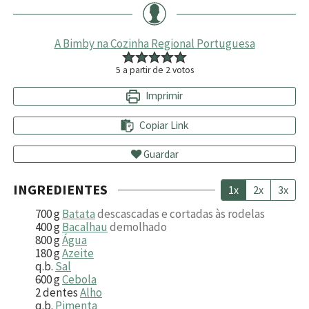
A Bimby na Cozinha Regional Portuguesa
5
a partir de
2
votos
Imprimir
Copiar Link
Guardar
INGREDIENTES
1x
2x
3x
700
g
Batata
descascadas e cortadas às rodelas
400
g
Bacalhau
demolhado
800
g
Água
180
g
Azeite
q.b.
Sal
600
g
Cebola
2
dentes
Alho
q.b.
Pimenta