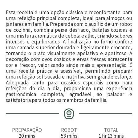
Esta receita é uma opção clássica e reconfortante para
uma refeição principal completa, ideal para almoços ou
jantares em família. Preparada com o auxílio de um robot
de cozinha, combina peixe desfiado, batatas cozidas e
uma mistura aromática de cebola e alho, criando sabores
intensos e equilibrados. A finalização no forno confere
uma camada superior dourada e ligeiramente crocante,
tornando o prato visualmente apelativo e apetitoso. A
decoração com ovos cozidos e ervas frescas acrescenta
cor e frescor, valorizando ainda mais a apresentação. É
uma receita prática e acessível, permitindo preparar
uma refeição sofisticada e nutritiva sem grande esforço.
Adequada tanto para ocasiões especiais como para
refeições do dia a dia, proporciona uma experiência
gastronómica completa, agradável ao paladar e
satisfatória para todos os membros da família.
PREPARAÇÃO
ROBOT
TOTAL
m
m
h
m
20
mins
53
mins
1
hr
13
mins