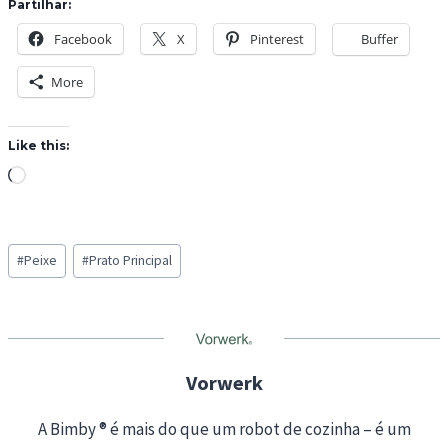
Partilhar:
Facebook
X
Pinterest
Buffer
More
Like this:
L
o
a
Post
d
#
Peixe
#
Prato Principal
Tags:
i
n
g
…
Vorwerk
A Bimby ® é mais do que um robot de cozinha – é um