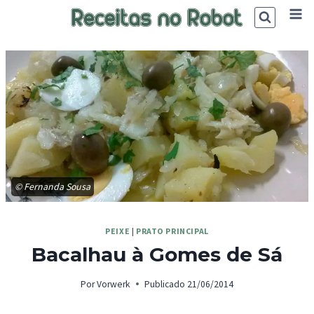
Skip
to
content
© Fernanda Sousa
PEIXE
|
PRATO PRINCIPAL
Bacalhau à Gomes de Sá
Por
Vorwerk
Publicado
21/06/2014