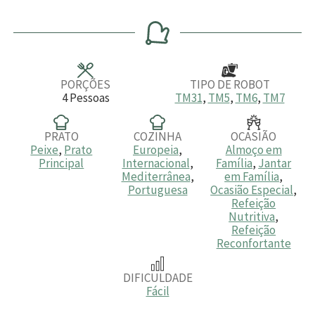
i
i
o
i
n
n
r
n
u
u
a
u
t
t
t
o
o
o
s
s
s
PORÇÕES
TIPO DE ROBOT
4
Pessoas
TM31
,
TM5
,
TM6
,
TM7
PRATO
COZINHA
OCASIÃO
Peixe
,
Prato
Europeia
,
Almoço em
Principal
Internacional
,
Família
,
Jantar
Mediterrânea
,
em Família
,
Portuguesa
Ocasião Especial
,
Refeição
Nutritiva
,
Refeição
Reconfortante
DIFICULDADE
Fácil