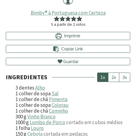
Bimby® à Portuguesa com Certeza
5
a partir de
2
votos
Imprimir
Copiar Link
Guardar
INGREDIENTES
1x
2x
3x
3
dentes
Alho
1
colher de sopa
Sal
1
colher de chá
Pimenta
1
colher de sopa
Colorau
1
colher de chá
Cominho
300
g
Vinho Branco
1000
g
Lombo de Porco
cortado em cubos médios
1
folha
Louro
150
g
Cebola
cortada em pedaços