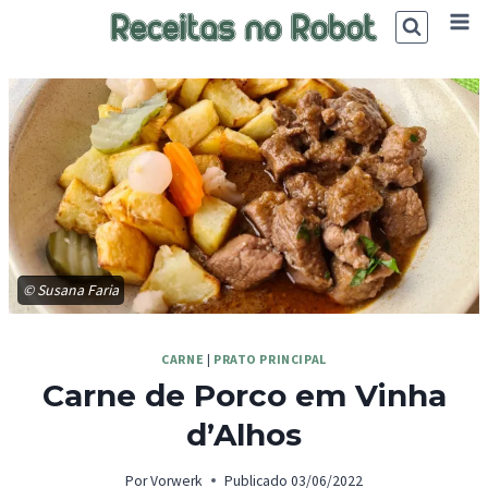
Skip
to
content
© Susana Faria
CARNE
|
PRATO PRINCIPAL
Carne de Porco em Vinha
d’Alhos
Por
Vorwerk
Publicado
03/06/2022