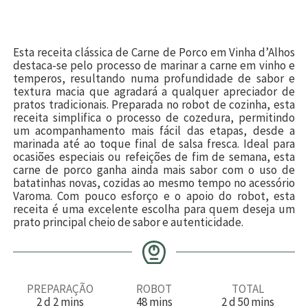
Esta receita clássica de Carne de Porco em Vinha d’Alhos
destaca-se pelo processo de marinar a carne em vinho e
temperos, resultando numa profundidade de sabor e
textura macia que agradará a qualquer apreciador de
pratos tradicionais. Preparada no robot de cozinha, esta
receita simplifica o processo de cozedura, permitindo
um acompanhamento mais fácil das etapas, desde a
marinada até ao toque final de salsa fresca. Ideal para
ocasiões especiais ou refeições de fim de semana, esta
carne de porco ganha ainda mais sabor com o uso de
batatinhas novas, cozidas ao mesmo tempo no acessório
Varoma. Com pouco esforço e o apoio do robot, esta
receita é uma excelente escolha para quem deseja um
prato principal cheio de sabor e autenticidade.
PREPARAÇÃO
ROBOT
TOTAL
d
m
m
d
m
2
d
2
mins
48
mins
2
d
50
mins