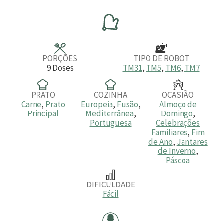
i
i
i
i
i
a
n
n
a
n
s
u
u
s
u
t
t
t
o
o
o
s
s
s
PORÇÕES
TIPO DE ROBOT
9
Doses
TM31
,
TM5
,
TM6
,
TM7
PRATO
COZINHA
OCASIÃO
Carne
,
Prato
Europeia
,
Fusão
,
Almoço de
Principal
Mediterrânea
,
Domingo
,
Portuguesa
Celebrações
Familiares
,
Fim
de Ano
,
Jantares
de Inverno
,
Páscoa
DIFICULDADE
Fácil