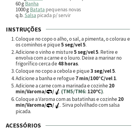
60
g
Banha
1000
g
Batata
pequenas novas
q.b.
Salsa
picada p/ servir
INSTRUÇÕES
Coloque no copo o alho, o sal, a pimenta, o colorau e
os cominhos e pique
5 seg/vel 5
.
Adicione o vinho e misture
5 seg/vel 5
. Retire e
envolva com a carne e o louro. Deixe a marinar no
frigorífico cerca de
48 horas
.
Coloque no copo a cebola e pique
3 seg/vel 5
.
Adicione a banha e refogue
7 min/100°C/vel 1
.
Adicione a carne com a marinada e cozinhe
20
min/Varoma/
/
(TM5/TM6:
120ºC
)
.
Coloque a Varoma com as batatinhas e cozinhe
20
min/Varoma/
/
. Sirva polvilhado com salsa
picada.
ACESSÓRIOS