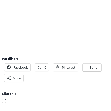
Partilhar:
Facebook
X
Pinterest
Buffer
More
Like this:
L
o