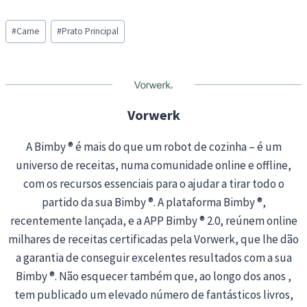
a
Post
d
#
Carne
#
Prato Principal
Tags:
i
n
g
…
Vorwerk
A Bimby ® é mais do que um robot de cozinha – é um
universo de receitas, numa comunidade online e offline,
com os recursos essenciais para o ajudar a tirar todo o
partido da sua Bimby ®. A plataforma Bimby ®,
recentemente lançada, e a APP Bimby ® 2.0, reúnem online
milhares de receitas certificadas pela Vorwerk, que lhe dão
a garantia de conseguir excelentes resultados com a sua
Bimby ®. Não esquecer também que, ao longo dos anos ,
tem publicado um elevado número de fantásticos livros,