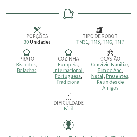
o
i
i
o
i
r
n
n
r
n
a
u
u
a
u
s
t
t
s
t
o
o
o
s
s
s
PORÇÕES
TIPO DE ROBOT
30
Unidades
TM31
,
TM5
,
TM6
,
TM7
PRATO
COZINHA
OCASIÃO
Biscoitos
,
Europeia
,
Convívio Familiar
,
Bolachas
Internacional
,
Fim de Ano
,
Portuguesa
,
Natal
,
Presentes
,
Tradicional
Reuniões de
Amigos
DIFICULDADE
Fácil