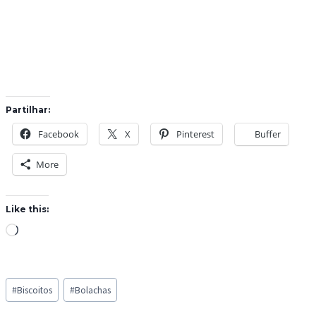
Partilhar:
Facebook
X
Pinterest
Buffer
More
Like this:
L
o
a
Post
d
#
Biscoitos
#
Bolachas
Tags:
i