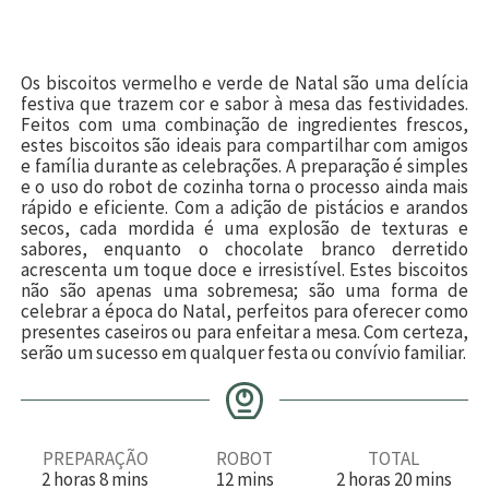
Os biscoitos vermelho e verde de Natal são uma delícia
festiva que trazem cor e sabor à mesa das festividades.
Feitos com uma combinação de ingredientes frescos,
estes biscoitos são ideais para compartilhar com amigos
e família durante as celebrações. A preparação é simples
e o uso do robot de cozinha torna o processo ainda mais
rápido e eficiente. Com a adição de pistácios e arandos
secos, cada mordida é uma explosão de texturas e
sabores, enquanto o chocolate branco derretido
acrescenta um toque doce e irresistível. Estes biscoitos
não são apenas uma sobremesa; são uma forma de
celebrar a época do Natal, perfeitos para oferecer como
presentes caseiros ou para enfeitar a mesa. Com certeza,
serão um sucesso em qualquer festa ou convívio familiar.
PREPARAÇÃO
ROBOT
TOTAL
h
m
m
h
m
2
horas
8
mins
12
mins
2
horas
20
mins