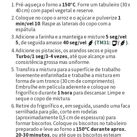
Pré-aqueça o forno a
150°C
. Forre um tabuleiro (30 x
40 cm) com papel vegetal e reserve.
Coloque no copo o arroz e o açúcar e pulverize
1
min/vel 10
. Raspe as laterais do copo com a
espátula.
Adicione a farinha e a manteiga e misture
5 seg/vel
5
, de seguida amasse
40 seg/vel
(TM31:
/
)
.
Adicione os pistacios, os arandos secos e pique
Turbo/1 seg/3-4 vezes
, até que alcançe uma
consistência grossa mas uniforme.
Transfira a mistura para a superfície de trabalho
levemente enfarinhada e trabalhe a mistura em
forma de um tronco (30 cm de comprimento).
Embrulhe em película aderente e coloque no
frigorífico durante
1 hora
para descansar. Limpe e
seque o copo de mistura.
Retire do frigorífico e, em seguida, usando uma faca
serrilhada para pão, corte em rodelas
(aproximadamente 0,5 cm de espessura) para
formar biscoitos. Coloque os biscoitos no tabuleiro
preparado e leve ao forno a
150ºC durante aprox.
20-30 minutos
, ou até que os biscoitos estejam