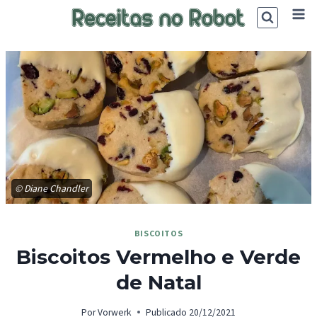
Skip
to
content
© Diane Chandler
BISCOITOS
Biscoitos Vermelho e Verde
de Natal
Por
Vorwerk
Publicado
20/12/2021