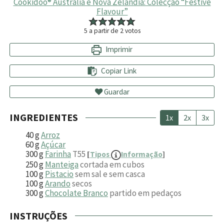
Cookidoo® Austrália e Nova Zelândia: Colecção “Festive
Flavour”
5
a partir de
2
votos
Imprimir
Copiar Link
Guardar
INGREDIENTES
1x
2x
3x
40
g
Arroz
60
g
Açúcar
300
g
Farinha
T55
[
Tipos
Informação
]
250
g
Manteiga
cortada em cubos
100
g
Pistacio
sem sal e sem casca
100
g
Arando
secos
300
g
Chocolate Branco
partido em pedaços
INSTRUÇÕES