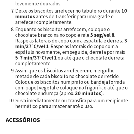
levemente dourados.
Deixe os biscoitos arrefecer no tabuleiro durante
10
minutos
antes de transferir para uma grade e
arrefecer completamente.
Enquanto os biscoitos arrefecem, coloque o
chocolate branco na no copo e rale
5 seg/vel 8
.
Raspe as laterais do copo com a espátula e derreta
3
min/37°C/vel 1
. Raspe as laterais do copo com a
espátula novamente, em seguida, derreta por mais
5-7 min/37°C/vel 1
ou até que o chocolate derreta
completamente.
Assim que os biscoitos arrefecerem, mergulhe
metade de cada biscoito no chocolate derretido.
Coloque os biscoitos num prato ou bandeja forrada
com papel vegetal e coloque no frigorífico até que o
chocolate endureça (aprox.
30 minutos
).
Sirva imediatamente ou transfira para um recipiente
hermético para armazenar até o uso.
ACESSÓRIOS