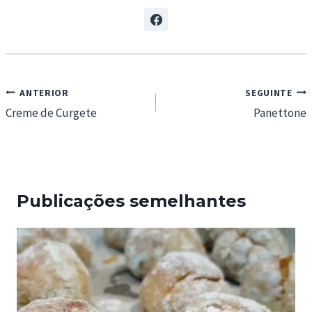
Navegação
ANTERIOR
SEGUINTE
de
Creme de Curgete
Panettone
artigos
Publicações semelhantes