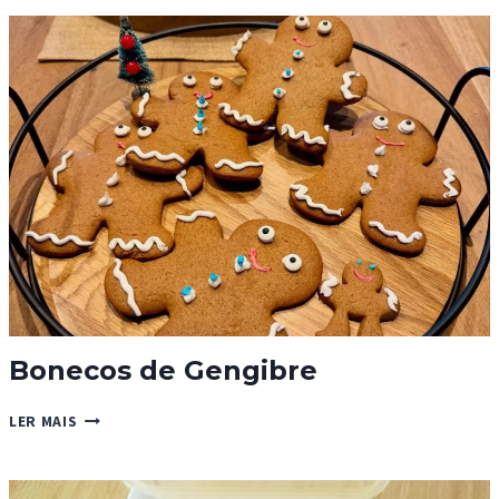
MEL,
BAUNILHA
E
CANELA
Bonecos de Gengibre
BONECOS
LER MAIS
DE
GENGIBRE