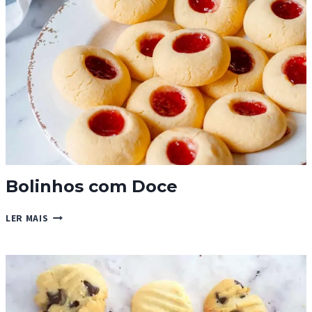
II)
Bolinhos com Doce
BOLINHOS
LER MAIS
COM
DOCE