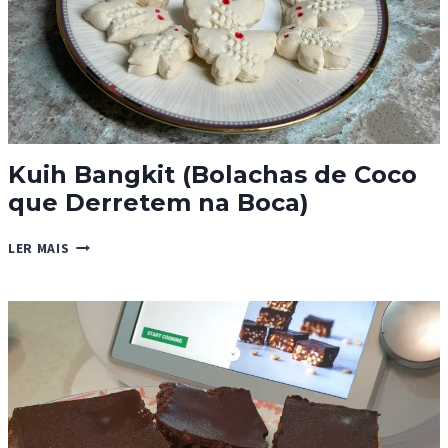
Kuih Bangkit (Bolachas de Coco
que Derretem na Boca)
KUIH
LER MAIS
BANGKIT
(BOLACHAS
DE
COCO
QUE
DERRETEM
NA
BOCA)