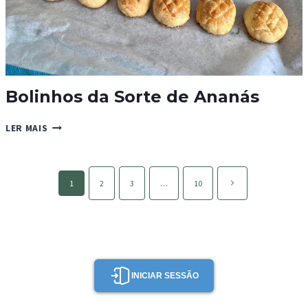
Bolinhos da Sorte de Ananás
BOLINHOS
LER MAIS
DA
SORTE
DE
Page
ANANÁS
Página
1
2
3
…
10
navigation
seguinte
INICIAR SESSÃO