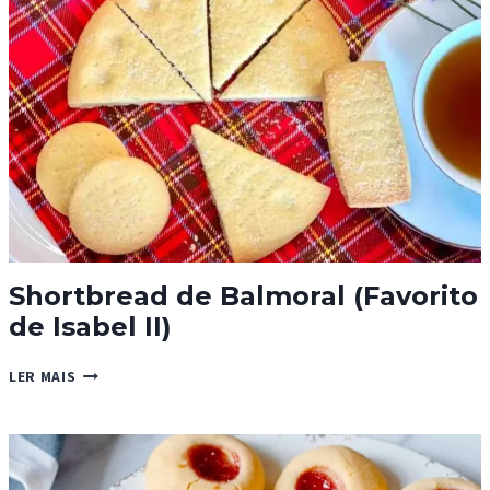
Shortbread de Balmoral (Favorito
de Isabel II)
SHORTBREAD
LER MAIS
DE
BALMORAL
(FAVORITO
DE
ISABEL