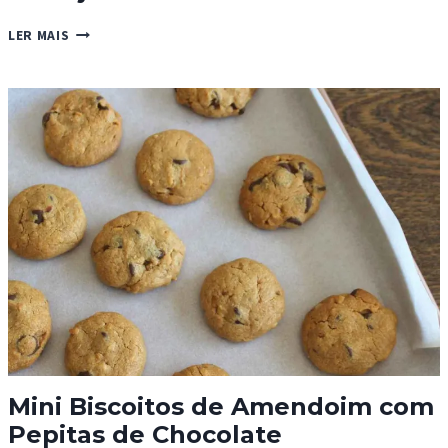
BOLACHAS
LER MAIS
DE
MANTEIGA
COM
LARANJA
E
CARDAMOMO
Mini Biscoitos de Amendoim com
Pepitas de Chocolate