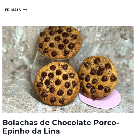
MINI
LER MAIS
BISCOITOS
DE
AMENDOIM
COM
PEPITAS
DE
CHOCOLATE
Bolachas de Chocolate Porco-
Epinho da Lina