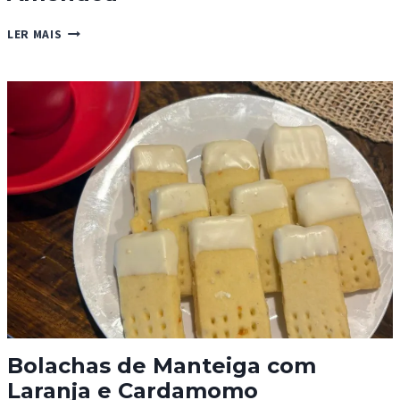
BISCOITOS
LER MAIS
MACIOS
DE
LARANJA
E
AMÊNDOA
Bolachas de Manteiga com
Laranja e Cardamomo