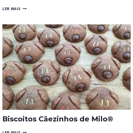
BOLACHAS
LER MAIS
DE
CHOCOLATE
PORCO-
EPINHO
DA
LINA
Biscoitos Cãezinhos de Milo®
BISCOITOS
LER MAIS