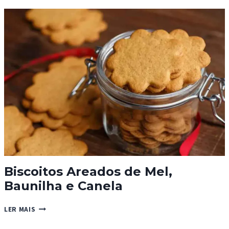
GENGIBRE
DA
CORNUALHA
(CORNISH
FAIRINGS)
Biscoitos Areados de Mel,
Baunilha e Canela
BISCOITOS
LER MAIS
AREADOS
DE