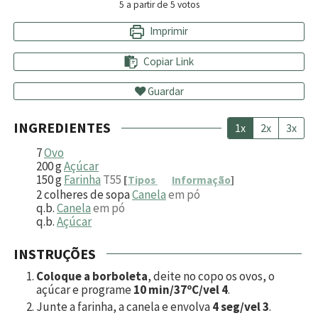
5
a partir de
5
votos
Imprimir
Copiar Link
Guardar
INGREDIENTES
1x
2x
3x
7
Ovo
200
g
Açúcar
150
g
Farinha
T55
[
Tipos
Informação
]
2
colheres de sopa
Canela
em pó
q.b.
Canela
em pó
q.b.
Açúcar
INSTRUÇÕES
Coloque a borboleta
, deite no copo os ovos, o
açúcar e programe
10 min/37ºC/vel 4
.
Junte a farinha, a canela e envolva
4 seg/vel 3
.