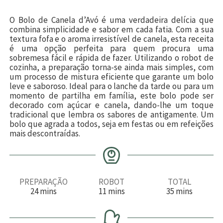
O Bolo de Canela d’Avó é uma verdadeira delícia que
combina simplicidade e sabor em cada fatia. Com a sua
textura fofa e o aroma irresistível de canela, esta receita
é uma opção perfeita para quem procura uma
sobremesa fácil e rápida de fazer. Utilizando o robot de
cozinha, a preparação torna-se ainda mais simples, com
um processo de mistura eficiente que garante um bolo
leve e saboroso. Ideal para o lanche da tarde ou para um
momento de partilha em família, este bolo pode ser
decorado com açúcar e canela, dando-lhe um toque
tradicional que lembra os sabores de antigamente. Um
bolo que agrada a todos, seja em festas ou em refeições
mais descontraídas.
PREPARAÇÃO
ROBOT
TOTAL
m
m
m
24
mins
11
mins
35
mins
i
i
i
n
n
n
u
u
u