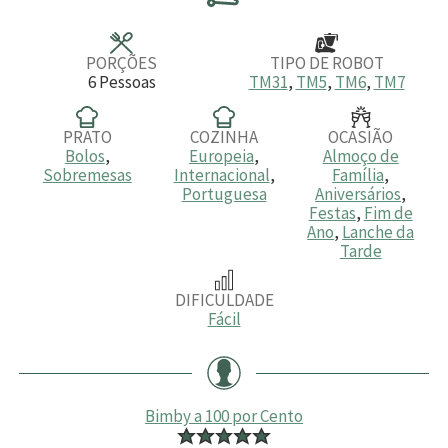
t
t
t
o
o
o
s
s
s
PORÇÕES
TIPO DE ROBOT
6
Pessoas
TM31
,
TM5
,
TM6
,
TM7
PRATO
COZINHA
OCASIÃO
Bolos
,
Europeia
,
Almoço de
Sobremesas
Internacional
,
Família
,
Portuguesa
Aniversários
,
Festas
,
Fim de
Ano
,
Lanche da
Tarde
DIFICULDADE
Fácil
Bimby a 100 por Cento