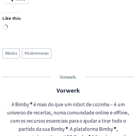
Like this:
L
o
a
Post
d
#
Bolos
#
Sobremesas
Tags:
i
n
g
…
Vorwerk
A Bimby ® é mais do que um robot de cozinha – é um
universo de receitas, numa comunidade online e offline,
com os recursos essenciais para o ajudar a tirar todo o
partido da sua Bimby ®. A plataforma Bimby ®,