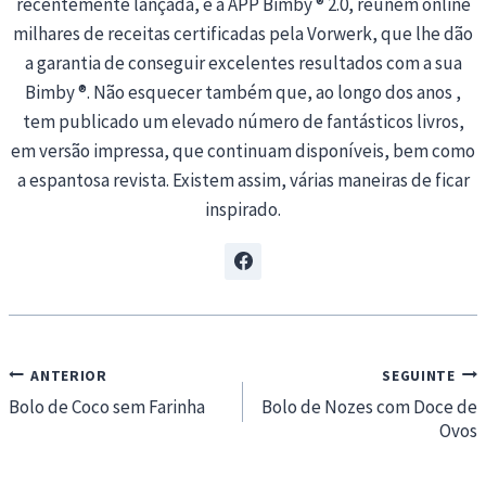
recentemente lançada, e a APP Bimby ® 2.0, reúnem online
milhares de receitas certificadas pela Vorwerk, que lhe dão
a garantia de conseguir excelentes resultados com a sua
Bimby ®. Não esquecer também que, ao longo dos anos ,
tem publicado um elevado número de fantásticos livros,
em versão impressa, que continuam disponíveis, bem como
a espantosa revista. Existem assim, várias maneiras de ficar
inspirado.
Navegação
ANTERIOR
SEGUINTE
de
Bolo de Coco sem Farinha
Bolo de Nozes com Doce de
Ovos
artigos