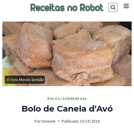
Skip
to
content
© Ines Morais Semião
BOLOS
|
SOBREMESAS
Bolo de Canela d’Avó
Por
Vorwerk
Publicado
10/10/2018