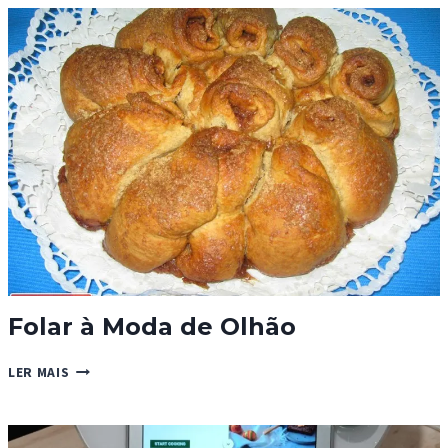
E
MEL
COM
NOZES
Folar à Moda de Olhão
FOLAR
LER MAIS
À
MODA
DE