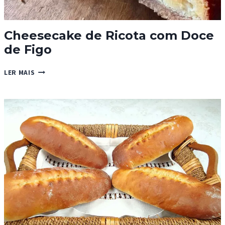
Cheesecake de Ricota com Doce
de Figo
CHEESECAKE
LER MAIS
DE
RICOTA
COM
DOCE
DE
FIGO