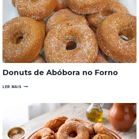
Donuts de Abóbora no Forno
DONUTS
LER MAIS
DE
ABÓBORA
NO
FORNO