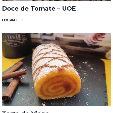
Doce de Tomate – UOE
DOCE
LER MAIS
DE
TOMATE
–
UOE