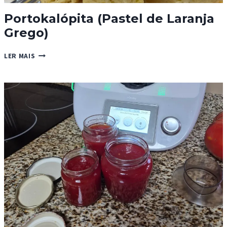
Portokalópita (Pastel de Laranja
Grego)
PORTOKALÓPITA
LER MAIS
(PASTEL
DE
LARANJA
GREGO)