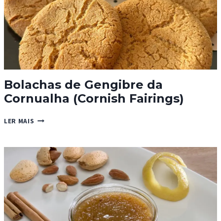
Bolachas de Gengibre da
Cornualha (Cornish Fairings)
BOLACHAS
LER MAIS
DE
GENGIBRE
DA
CORNUALHA
(CORNISH
FAIRINGS)