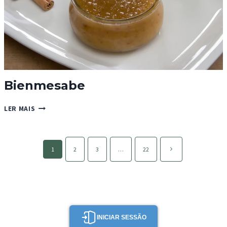
Bienmesabe
BIENMESABE
LER MAIS
Page
Página
1
2
3
…
22
navigation
seguinte
INICIAR SESSÃO